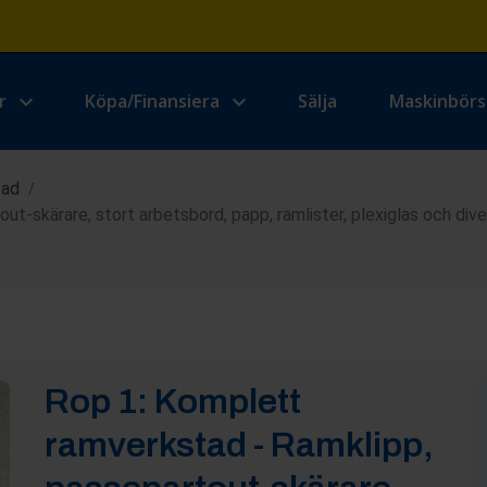
r
Köpa/Finansiera
Sälja
Maskinbör
tad
/
-skärare, stort arbetsbord, papp, ramlister, plexiglas och diver
Rop
1
:
Komplett
ramverkstad - Ramklipp,