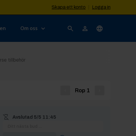
Skapa ett konto
|
Logga in
sen
Om oss
se tillbehör
Rop
1
Avslutad
5/5 11:45