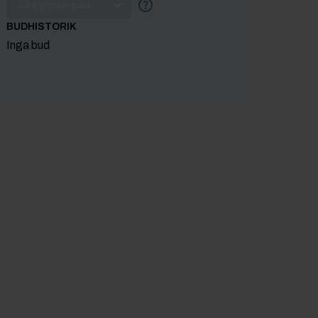
Lägg max-bud
BUDHISTORIK
Inga bud