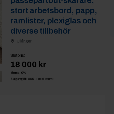
passepartout-skärare,
stort arbetsbord, papp,
ramlister, plexiglas och
diverse tillbehör
Ullånger
Slutpris
:
18 000 kr
Moms:
0
%
Slagavgift:
900 kr
exkl. moms