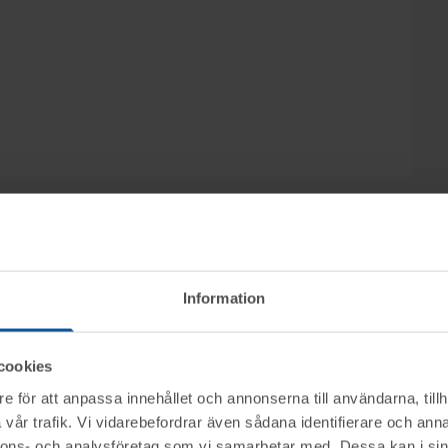
Information
ktet vid angiven tid för visning.
cookies
e för att anpassa innehållet och annonserna till användarna, tillh
mentköplagen (ex. ångerrätt). Se mer info i
vår trafik. Vi vidarebefordrar även sådana identifierare och anna
nerella frågor om auktioner och rop.
nnons- och analysföretag som vi samarbetar med. Dessa kan i sin