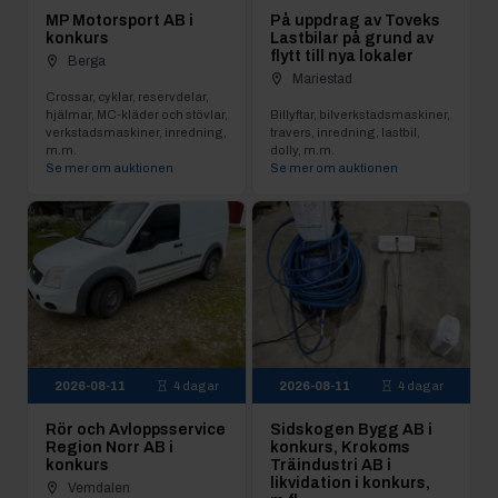
MP Motorsport AB i
På uppdrag av Toveks
konkurs
Lastbilar på grund av
flytt till nya lokaler
Berga
Mariestad
Crossar, cyklar, reservdelar,
hjälmar, MC-kläder och stövlar,
Billyftar, bilverkstadsmaskiner,
verkstadsmaskiner, inredning,
travers, inredning, lastbil,
m.m.
dolly, m.m.
Se mer om auktionen
Se mer om auktionen
2026-08-11
4 dagar
2026-08-11
4 dagar
Rör och Avloppsservice
Sidskogen Bygg AB i
Region Norr AB i
konkurs, Krokoms
konkurs
Träindustri AB i
likvidation i konkurs,
Vemdalen