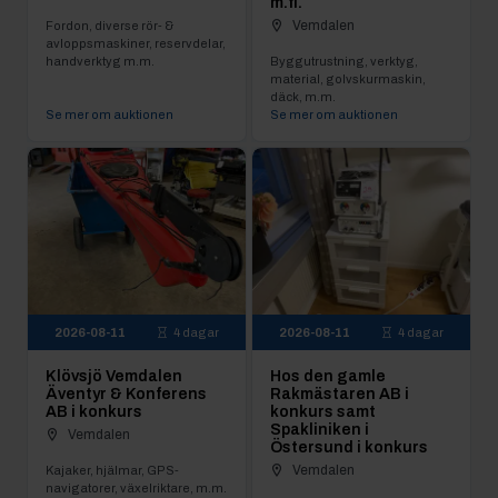
m.fl.
Vemdalen
Fordon, diverse rör- &
avloppsmaskiner, reservdelar,
handverktyg m.m.
Byggutrustning, verktyg,
material, golvskurmaskin,
däck, m.m.
Se mer om auktionen
Se mer om auktionen
2026-08-11
4 dagar
2026-08-11
4 dagar
Klövsjö Vemdalen
Hos den gamle
Äventyr & Konferens
Rakmästaren AB i
AB i konkurs
konkurs samt
Spakliniken i
Vemdalen
Östersund i konkurs
Vemdalen
Kajaker, hjälmar, GPS-
navigatorer, växelriktare, m.m.