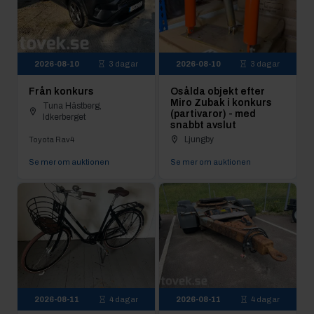
2026-08-10
3 dagar
2026-08-10
3 dagar
Från konkurs
Osålda objekt efter
Miro Zubak i konkurs
Tuna Hästberg,
(partivaror) - med
Idkerberget
snabbt avslut
Ljungby
Toyota Rav4
Se mer om auktionen
Se mer om auktionen
2026-08-11
4 dagar
2026-08-11
4 dagar