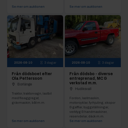
Se mer om auktionen
Se mer om auktionen
2026-08-10
3 dagar
2026-08-10
3 dagar
Från dödsboet efter
Från dödsbo - diverse
Ola Pettersson
entreprenad, MC &
verkstad m.m.
Borlänge
Hudiksvall
Traktor, traktorvagn, lastbil
med flisaggregat,
Fordon, lastmaskin,
grävmaskin, båt m.m.
motorcyklar, fyrhjuling, skopor
& gafflar, byggställningar,
verktyg & handmaskiner,
reservdelar, däck m.m.
Se mer om auktionen
Se mer om auktionen