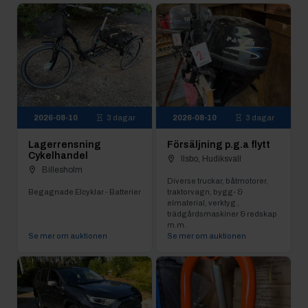
2026-08-10
3 dagar
2026-08-10
3 dagar
Lagerrensning
Försäljning p.g.a flytt
Cykelhandel
Ilsbo, Hudiksvall
Billesholm
Diverse truckar, båtmotorer,
Begagnade Elcyklar - Batterier
traktorvagn, bygg- &
elmaterial, verktyg ,
trädgårdsmaskiner & redskap
m.m.
Se mer om auktionen
Se mer om auktionen