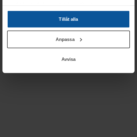
samlat in när du har använt deras tjänster.
Tillåt alla
Clas Magnusson
Auktionsförättare
Anpassa
Avvisa