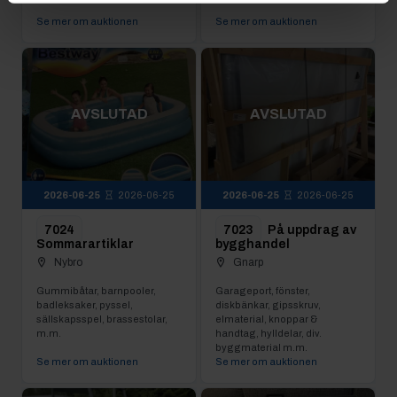
Se mer om auktionen
Se mer om auktionen
AVSLUTAD
AVSLUTAD
2026-06-25
2026-06-25
2026-06-25
2026-06-25
7024
7023
På uppdrag av
Sommarartiklar
bygghandel
Nybro
Gnarp
Gummibåtar, barnpooler,
Garageport, fönster,
badleksaker, pyssel,
diskbänkar, gipsskruv,
sällskapsspel, brassestolar,
elmaterial, knoppar &
m.m.
handtag, hylldelar, div.
byggmaterial m.m.
Se mer om auktionen
Se mer om auktionen