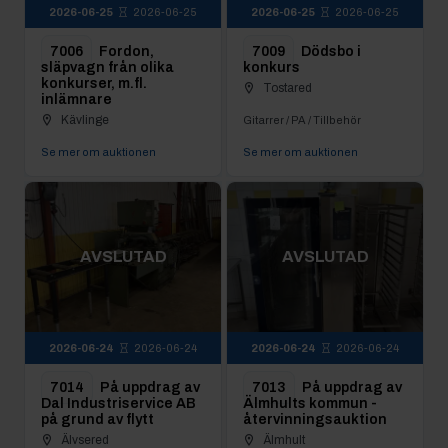
2026-06-25
2026-06-25
2026-06-25
2026-06-25
7006
Fordon,
7009
Dödsbo i
släpvagn från olika
konkurs
konkurser, m.fl.
Tostared
inlämnare
Kävlinge
Gitarrer / PA / Tillbehör
Se mer om auktionen
Se mer om auktionen
AVSLUTAD
AVSLUTAD
2026-06-24
2026-06-24
2026-06-24
2026-06-24
7014
På uppdrag av
7013
På uppdrag av
Dal Industriservice AB
Älmhults kommun -
på grund av flytt
återvinningsauktion
Älvsered
Älmhult