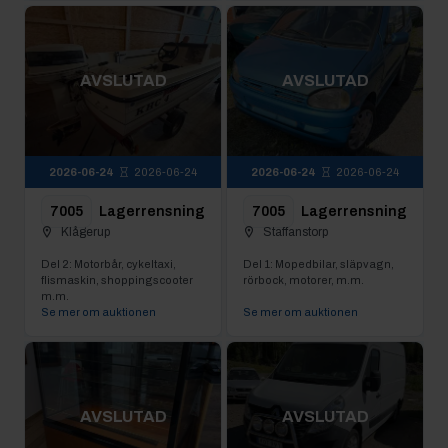
AVSLUTAD
AVSLUTAD
2026-06-24
2026-06-24
2026-06-24
2026-06-24
7005
Lagerrensning
7005
Lagerrensning
Klågerup
Staffanstorp
Del 2: Motorbår, cykeltaxi,
Del 1: Mopedbilar, släpvagn,
flismaskin, shoppingscooter
rörbock, motorer, m.m.
m.m.
Se mer om auktionen
Se mer om auktionen
AVSLUTAD
AVSLUTAD