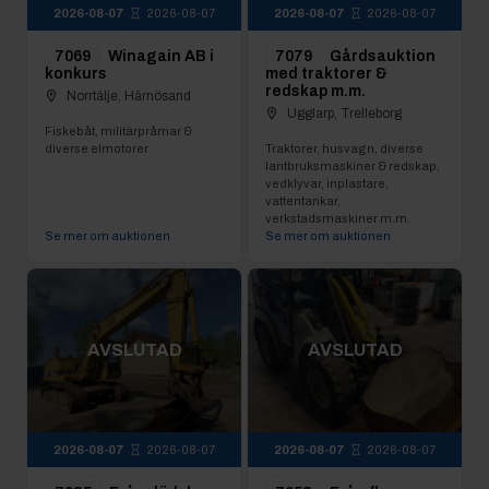
2026-08-07
2026-08-07
2026-08-07
2026-08-07
7069
Winagain AB i
7079
Gårdsauktion
konkurs
med traktorer &
redskap m.m.
Norrtälje, Härnösand
Ugglarp, Trelleborg
Fiskebåt, militärpråmar &
diverse elmotorer
Traktorer, husvagn, diverse
lantbruksmaskiner & redskap,
vedklyvar, inplastare,
vattentankar,
verkstadsmaskiner m.m.
Se mer om auktionen
Se mer om auktionen
AVSLUTAD
AVSLUTAD
2026-08-07
2026-08-07
2026-08-07
2026-08-07