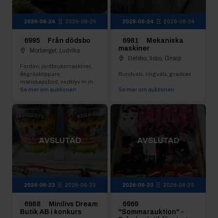
2026-06-24
2026-06-24
2026-06-24
2026-06-24
6995
Från dödsbo
6981
Mekaniska
maskiner
Morberget, Ludvika
Delsbo, Ilsbo, Gnarp
Fordon, jordbruksmaskiner,
åkgräsklippare,
Rundvals, ringvals, gradsax
manskapsbod, vedklyv m.m.
Se mer om auktionen
Se mer om auktionen
AVSLUTAD
AVSLUTAD
2026-06-23
2026-06-23
2026-06-23
2026-06-23
6988
Minilivs Dream
6969
Butik AB i konkurs
"Sommarauktion" -