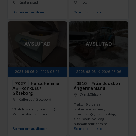
Kristianstad
Höör
Se mer om auktionen
Se mer om auktionen
AVSLUTAD
AVSLUTAD
2026-08-06
2026-08-06
2026-08-06
2026-08-06
7037
Hälsa Hemma
6816
Från dödsbo i
AB i konkurs /
Ångermanland
Göteborg
Örnsköldsvik
Kållered / Göteborg
Traktor & diverse
Vårdutrustning / Inredning /
lantbruksmaskiner,
Medicinska Instrument
timmervagn, lastbilsskåp,
släp, svets, verktyg,
hushållsartiklar m.m.
Se mer om auktionen
Se mer om auktionen