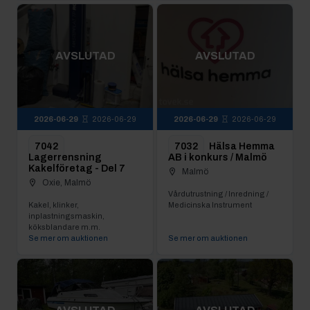
AVSLUTAD
AVSLUTAD
2026-06-29
2026-06-29
2026-06-29
2026-06-29
7042
7032
Hälsa Hemma
Lagerrensning
AB i konkurs / Malmö
Kakelföretag - Del 7
Malmö
Oxie, Malmö
Vårdutrustning / Inredning /
Kakel, klinker,
Medicinska Instrument
inplastningsmaskin,
köksblandare m.m.
Se mer om auktionen
Se mer om auktionen