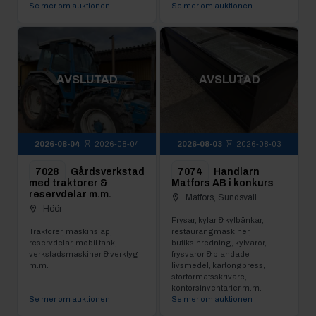
Se mer om auktionen
Se mer om auktionen
AVSLUTAD
AVSLUTAD
2026-08-04
2026-08-04
2026-08-03
2026-08-03
7028
Gårdsverkstad
7074
Handlarn
med traktorer &
Matfors AB i konkurs
reservdelar m.m.
Matfors, Sundsvall
Höör
Frysar, kylar & kylbänkar,
Traktorer, maskinsläp,
restaurangmaskiner,
reservdelar, mobil tank,
butiksinredning, kylvaror,
verkstadsmaskiner & verktyg
frysvaror & blandade
m.m.
livsmedel, kartongpress,
storformatsskrivare,
kontorsinventarier m.m.
Se mer om auktionen
Se mer om auktionen