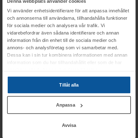
Denna webbplats använder cookies
Vi använder enhetsidentifierare för att anpassa innehållet
7022
Lantbruk -
7017
Båt- &
Dödsbo (del 2 av 2)
verkstadsauktion i
och annonserna till användarna, tillhandahålla funktioner
Medelpad
Ystad
för sociala medier och analysera vår trafik. Vi
Torpshammar
vidarebefordrar även sådana identifierare och annan
Bil, verktyg,
trädgårdsmaskiner,
Båtar, släp, husvagn, fordon,
information från din enhet till de sociala medier och
hästvagnar, m.m.
verkstadsmaskiner,
annons- och analysföretag som vi samarbetar med.
gräsklippare, byggmaterial
m.m.
Dessa kan i sin tur kombinera informationen med annan
Se mer om auktionen
Se mer om auktionen
information som du har tillhandahållit eller som de har
samlat in när du har använt deras tjänster.
Tillåt alla
AVSLUTAD
AVSLUTAD
Anpassa
2026-06-26
2026-06-26
2026-06-26
2026-06-26
Avvisa
6977
Gallerförråd
7011
Foodtruck
Hudiksvall
Ätran