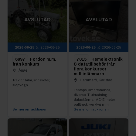
AVSLUTAD
AVSLUTAD
2026-06-25
2026-06-25
2026-06-25
2026-06-25
6997
Fordon m.m.
7015
Hemelektronik
från konkurs
& datatillbehör från
flera konkurser
Ånge
m.fl.inlämnare
Hammarö, Karlstad
Traktor, bilar, snöskoter,
släpvagn
Laptops, smartphones,
diverse IT-utrustning,
dataskärmar, AC-Enheter,
palltruck, verktyg mm.
Se mer om auktionen
Se mer om auktionen