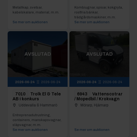
Metallkap, svetsar,
Kombiugnar, spisar, kokgryta,
kabelskalare, material, m.m.
rostfria bänkar,
trädgårdsmaskiner, m.m.
Se mer om auktionen
Se mer om auktionen
AVSLUTAD
AVSLUTAD
2026-06-24
2026-06-24
2026-06-24
2026-06-24
7010
Trolk El & Tele
6943
Vattenscotrar
AB i konkurs
/ Mopedbil / Krokvagn
Uddevalla & Hammarö
Mörarp, Hjärnarp
Entreprenadutrustning,
containers, manskapsvagnar,
släpvagnar, m.m.
Se mer om auktionen
Se mer om auktionen