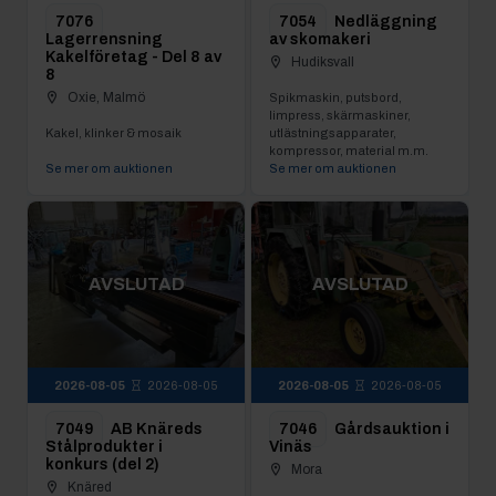
7076
7054
Nedläggning
Lagerrensning
av skomakeri
Kakelföretag - Del 8 av
Hudiksvall
8
Oxie, Malmö
Spikmaskin, putsbord,
limpress, skärmaskiner,
Kakel, klinker & mosaik
utlästningsapparater,
kompressor, material m.m.
Se mer om auktionen
Se mer om auktionen
AVSLUTAD
AVSLUTAD
2026-08-05
2026-08-05
2026-08-05
2026-08-05
7049
AB Knäreds
7046
Gårdsauktion i
Stålprodukter i
Vinäs
konkurs (del 2)
Mora
Knäred