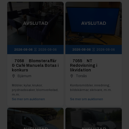
AVSLUTAD
AVSLUTAD
2026-08-06
2026-08-06
2026-08-06
2026-08-06
7058
Blomsteraffär
7055
NT
& Café Manuela Botas i
Redovisning i
konkurs
likvidation
Bjärnum
Torsås
Möbler, kylar, krukor,
Kontorsmöbler, inredning,
prydnadssaker, blomverkstad,
bildskärmar, skrivare, m.m.
m.m.
Se mer om auktionen
Se mer om auktionen