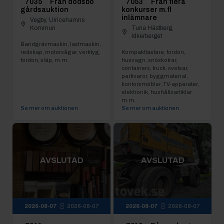
7035
Från dödsbo
7053
Från flera
gårdsauktion
konkurser m.fl
inlämnare
Vegby, Ulricehamns
Kommun
Tuna Hästberg,
Idkerberget
Bandgrävmaskin, lastmaskin,
redskap, motorsågar, verktyg,
Kompaktlastare, fordon,
fordon, släp, m.m.
husvagn, snöskotrar,
containers, truck, svetsar,
partivaror, byggmaterial,
kontorsmöbler, TV-apparater,
elektronik, hushållsartiklar
m.m.
Se mer om auktionen
Se mer om auktionen
AVSLUTAD
AVSLUTAD
2026-08-07
2026-08-07
2026-08-07
2026-08-07