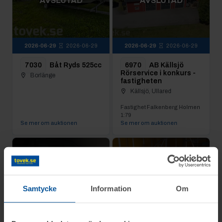
AVSLUTAD
AVSLUTAD
2026-06-29
2026-06-29
2026-06-29
2026-06-29
7030
Båt Ryds 525cc
6970
AB Källsjö
Rörservice i konkurs -
Borlänge
fastigheten
Källsjö, Ullared
Fastighet Falkenberg Holmen
1:79
Se mer om auktionen
Se mer om auktionen
AVSLUTAD
AVSLUTAD
Samtycke
Information
Om
2026-06-26
2026-06-26
2026-06-26
2026-06-26