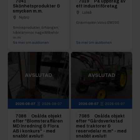
7041
7019
På uppdrag av
Skönhetsprodukter &
ett industriföretag
smycken m.m.
Luleå
Nybro
Grävmaskin Volvo EW200
Sminkprodukter, örhängen,
hårklämmor, nageltillbehör
m.m.
Se mer om auktionen
Se mer om auktionen
AVSLUTAD
AVSLUTAD
2026-08-07
2026-08-07
2026-08-07
2026-08-07
7086
Osålda objekt
7085
Osålda objekt
efter "Blomsteraffären
efter "Gårdsverkstad
MD Inredning & Flora
med traktorer &
AB i konkurs" - med
reservdelar m.m" - med
snabbt avslut!
snabbt avslut!