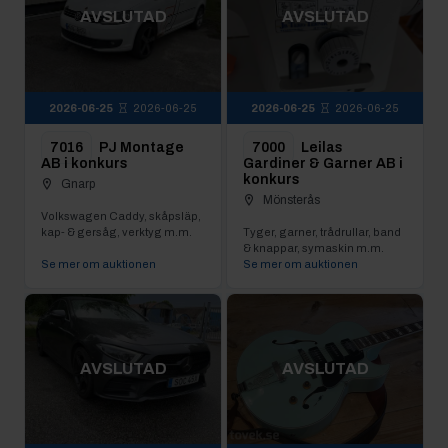
AVSLUTAD
AVSLUTAD
2026-06-25
2026-06-25
2026-06-25
2026-06-25
7016
PJ Montage
7000
Leilas
AB i konkurs
Gardiner & Garner AB i
konkurs
Gnarp
Mönsterås
Volkswagen Caddy, skåpsläp,
kap- & gersåg, verktyg m.m.
Tyger, garner, trådrullar, band
& knappar, symaskin m.m.
Se mer om auktionen
Se mer om auktionen
AVSLUTAD
AVSLUTAD