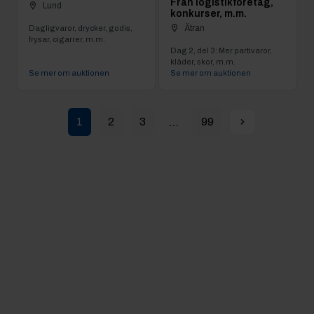
Från logistikföretag,
Lund
konkurser, m.m.
Ätran
Dagligvaror, drycker, godis,
frysar, cigarrer, m.m.
Dag 2, del 3: Mer partivaror,
kläder, skor, m.m.
Se mer om auktionen
Se mer om auktionen
...
1
2
3
99