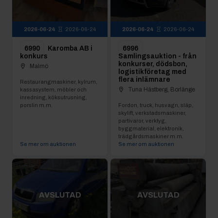
2026-06-24
2026-06-24
2026-06-24
2026-06-24
6990
Karomba AB i
6996
konkurs
Samlingsauktion - från
konkurser, dödsbon,
Malmö
logistikföretag med
flera inlämnare
Restaurangmaskiner, kylrum,
Tuna Hästberg, Borlänge
kassasystem, möbler och
inredning, köksutrusning,
porslin m.m.
Fordon, truck, husvagn, släp,
skylift, verkstadsmaskiner,
partivaror, verktyg,
byggmaterial, elektronik,
trädgårdsmaskiner m.m.
Se mer om auktionen
Se mer om auktionen
AVSLUTAD
AVSLUTAD