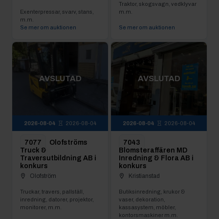
Traktor, skogsvagn, vedklyvar
Exenterpressar, svarv, stans,
m.m.
m.m.
Se mer om auktionen
Se mer om auktionen
AVSLUTAD
AVSLUTAD
2026-08-04
2026-08-04
2026-08-04
2026-08-04
7077
Olofströms
7043
Truck &
Blomsteraffären MD
Traversutbildning AB i
Inredning & Flora AB i
konkurs
konkurs
Olofström
Kristianstad
Truckar, travers, pallställ,
Butiksinredning, krukor &
inredning, datorer, projektor,
vaser, dekoration,
monitorer, m.m.
kassasystem, möbler,
kontorsmaskiner m.m.