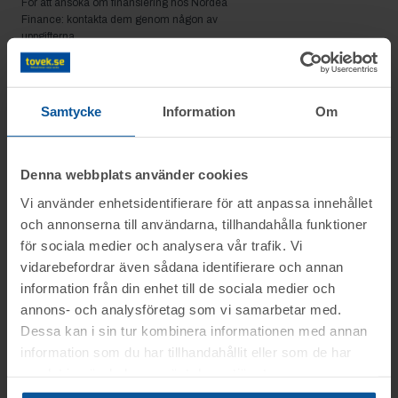
För att ansöka om finansiering hos Nordea
Finance: kontakta dem genom någon av
uppgifterna.
Ring på telefon
08-470 95 35
eller
besök deras
kontaktsida
Samtycke
Information
Om
Denna webbplats använder cookies
Vi använder enhetsidentifierare för att anpassa innehållet
och annonserna till användarna, tillhandahålla funktioner
för sociala medier och analysera vår trafik. Vi
vidarebefordrar även sådana identifierare och annan
information från din enhet till de sociala medier och
annons- och analysföretag som vi samarbetar med.
Dessa kan i sin tur kombinera informationen med annan
information som du har tillhandahållit eller som de har
samlat in när du har använt deras tjänster.