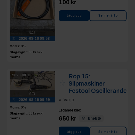
100 kr
Lägg bud
Se mer info
1
2026-08-19 09:58
Moms:
0%
Slagavgift:
50 kr
exkl.
moms
Rop 15:
2026-08-19
Slipmaskiner
Festool Oscillerande
3
2026-08-19 09:59
Växjö
Moms:
0%
Ledande bud
:
Slagavgift:
50 kr
exkl.
650 kr
moms
bnebtk
Lägg bud
Se mer info