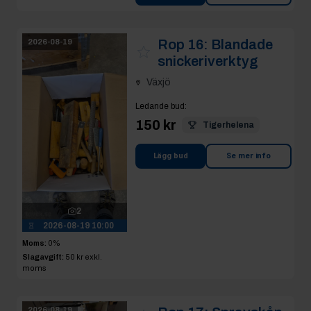
Rop 16:
Blandade
2026-08-19
snickeriverktyg
Växjö
Ledande bud
:
150 kr
Tigerhelena
Lägg bud
Se mer info
2
2026-08-19 10:00
Moms:
0%
Slagavgift:
50 kr
exkl.
moms
2026-08-19