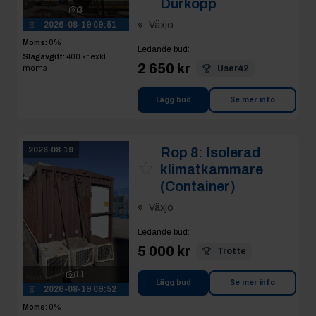
Dürkopp
3
2026-08-19 09:51
Växjö
Moms:
0%
Ledande bud
:
Slagavgift:
400 kr
exkl.
2 650 kr
moms
User42
Lägg bud
Se mer info
Rop 8:
Isolerad
2026-08-19
klimatkammare
(Container)
Växjö
Ledande bud
:
5 000 kr
Trotte
11
Lägg bud
Se mer info
2026-08-19 09:52
Moms:
0%