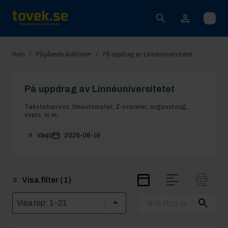
Öppna
/
/
Hem
Pågående Auktioner
På uppdrag av Linnéuniversitetet
På uppdrag av Linnéuniversitetet
Takstolspress, limautomater, Z-scanner, avgasutsug,
svets, m.m.
Växjö
2026-08-19
Visa filter
(1)