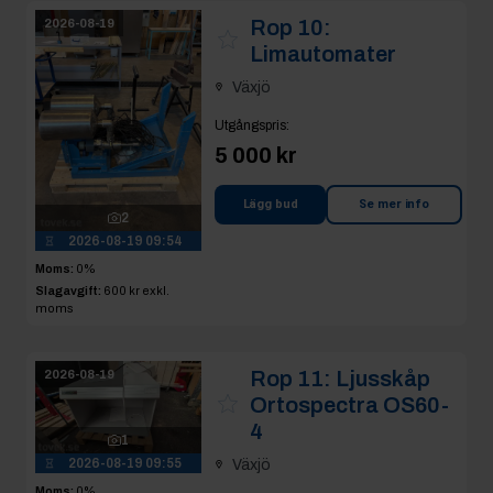
Rop 10:
2026-08-19
Limautomater
Växjö
Utgångspris
:
5 000 kr
Lägg bud
Se mer info
2
2026-08-19 09:54
Moms:
0%
Slagavgift:
600 kr
exkl.
moms
Rop 11:
Ljusskåp
2026-08-19
Ortospectra OS60-
4
1
2026-08-19 09:55
Växjö
Moms:
0%