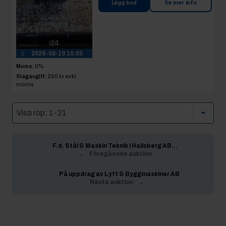
Lägg bud
Se mer info
1
2026-08-19 10:05
Moms:
0%
Slagavgift:
250 kr
exkl.
moms
F.d. Stål & Maskin Teknik i Hallsberg AB...
←
Föregående auktion
På uppdrag av Lyft & Byggmaskiner AB
Nästa auktion
→