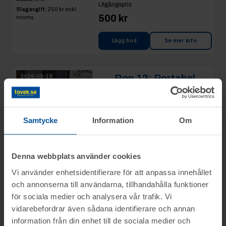
Utgångspris
:
Slagavgift:
250 kr
exkl.
500 kr
moms
Lägg bud
Se mer info
Rop 12:
Portabel
2026-08-19
kapbandsåg
YCM170
Växjö
Samtycke
Information
Om
Ledande bud
:
2 200 kr
polymer
Denna webbplats använder cookies
Vi använder enhetsidentifierare för att anpassa innehållet
Lägg bud
Se mer info
och annonserna till användarna, tillhandahålla funktioner
för sociala medier och analysera vår trafik. Vi
2
vidarebefordrar även sådana identifierare och annan
2026-08-19 09:56
information från din enhet till de sociala medier och
Moms:
0%