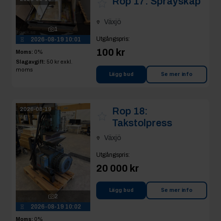
Rop 17:
Sprayskåp
Växjö
1
Utgångspris
:
2026-08-19 10:01
100 kr
Moms:
0%
Slagavgift:
50 kr
exkl.
moms
Lägg bud
Se mer info
Rop 18:
2026-08-19
Takstolpress
Växjö
Utgångspris
:
20 000 kr
Lägg bud
Se mer info
2
2026-08-19 10:02
Moms:
0%