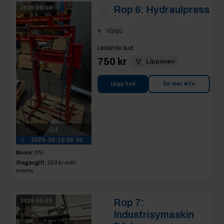
Rop 6:
Hydraulpress
2026-08-19
Växjö
Ledande bud
:
750 kr
Lipponen
Lägg bud
Se mer info
1
2026-08-19 09:50
Moms:
0%
Slagavgift:
250 kr
exkl.
moms
Rop 7:
2026-08-19
Industrisymaskin