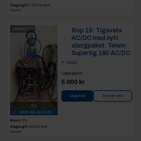
Slagavgift:
1 300 kr
exkl.
moms
Rop 19:
Tigsvets
2026-08-19
AC/DC med nytt
slangpaket. Telwin
Supertig 180 AC/DC
Växjö
Utgångspris
:
5 000 kr
Lägg bud
Se mer info
1
2026-08-19 10:03
Moms:
0%
Slagavgift:
600 kr
exkl.
moms