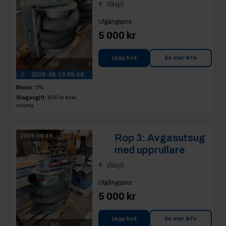
Växjö
Utgångspris
:
5 000 kr
Lägg bud
Se mer info
1
2026-08-19 09:46
Moms:
0%
Slagavgift:
600 kr
exkl.
moms
Rop 3:
Avgasutsug
2026-08-19
med upprullare
Växjö
Utgångspris
:
5 000 kr
Lägg bud
Se mer info
1