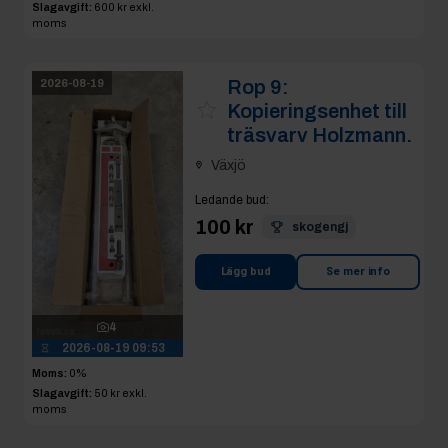
Slagavgift:
600 kr
exkl.
moms
Rop 9:
2026-08-19
Kopieringsenhet till
träsvarv Holzmann.
Växjö
Ledande bud
:
100 kr
skogengj
Lägg bud
Se mer info
4
2026-08-19 09:53
Moms:
0%
Slagavgift:
50 kr
exkl.
moms