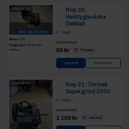
Rop 20:
2026-08-19
Verktygsväska
DeWalt
1
2026-08-19 10:04
Växjö
Moms:
0%
Ledande bud
:
Slagavgift:
50 kr
exkl.
50 kr
moms
Pebber
Lägg bud
Se mer info
Rop 21:
Tormek
2026-08-19
Supergrind 2000
Växjö
Ledande bud
:
1 100 kr
Jocsve