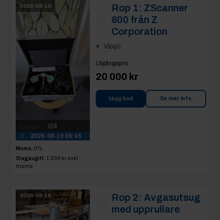
Rop 1:
ZScanner
2026-08-19
800 från Z
Corporation
Växjö
Utgångspris
:
20 000 kr
Lägg bud
Se mer info
1
2026-08-19 09:45
Moms:
0%
Slagavgift:
1 300 kr
exkl.
moms
Rop 2:
Avgasutsug
2026-08-19
med upprullare