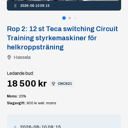
2026-08-10 09:15
Rop
2
:
12 st Teca switching Circuit
Training styrkemaskiner för
helkroppsträning
Hassela
Ledande bud
:
18 500 kr
CNC821
Moms:
25
%
Slagavgift:
900 kr
exkl. moms
2026-08-10 09:15