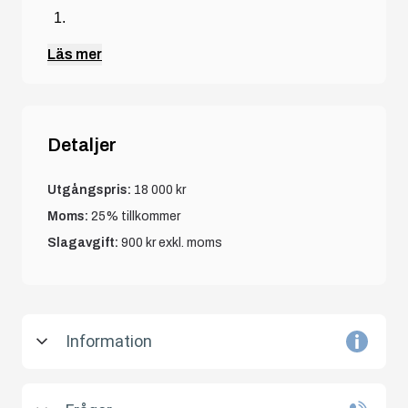
Läs mer
Detaljer
Utgångspris:
18 000 kr
Moms:
25% tillkommer
Slagavgift:
900 kr
exkl. moms
Information
Objektet säljes i befintligt skick.