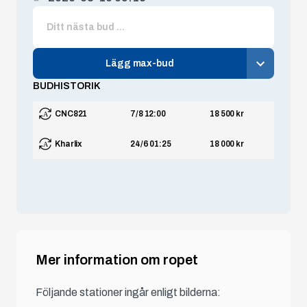
Lägg max-bud
BUDHISTORIK
CNC821
7/8 12:00
18 500 kr
Kharlix
24/6 01:25
18 000 kr
Mer information om ropet
Följande stationer ingår enligt bilderna: