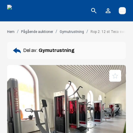
Öppna
/
/
/
Hem
Pågående auktioner
Gymutrustning
Rop 2: 12 st Teca switchin
Del av:
Gymutrustning