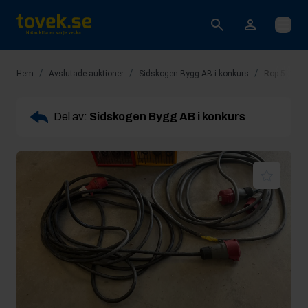
Öppna
/
/
/
Hem
Avslutade auktioner
Sidskogen Bygg AB i konkurs
Rop 5: 2st 
Del av:
Sidskogen Bygg AB i konkurs