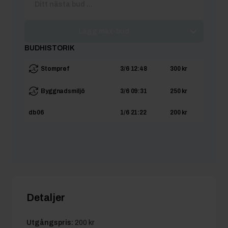
Lägg max-bud
BUDHISTORIK
Stompref
3/6 12:48
300 kr
Byggnadsmiljö
3/6 09:31
250 kr
db06
1/6 21:22
200 kr
Detaljer
Utgångspris:
200 kr