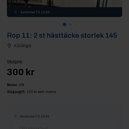
Avslutad
7/1 13:55
Rop
11
:
2 st hästtäcke storlek 145
Kävlinge
Slutpris
:
300 kr
Moms:
0
%
Slagavgift:
120 kr
exkl. moms
Avslutad
7/1 13:55