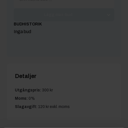
Lägg max-bud
BUDHISTORIK
Inga bud
Detaljer
Utgångspris:
300 kr
Moms:
0%
Slagavgift:
120 kr
exkl. moms