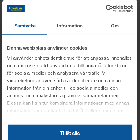
Information
Samtycke
Information
Om
Frågor
Objektet säljes i befintligt skick.
Denna webbplats använder cookies
Det är upp till köparen att kontrollera
Lars tel.nr: 0708-496611
Visning
Vi använder enhetsidentifierare för att anpassa innehållet
objektet vid angiven tid för visning.
och annonserna till användarna, tillhandahålla funktioner
OBS! Lagda bud kan inte tas bort!
Du kan alltid kontakta oss på 0346-48770 för
för sociala medier och analysera vår trafik. Vi
Kävlinge
generella frågor om auktioner och rop.
vidarebefordrar även sådana identifierare och annan
Betalning
Vid konkursutförsäljning gäller inte
Fredagen den 2 jan. mellan kl. 13:00-14:00
.
information från din enhet till de sociala medier och
konsumentköplagen (ex. ångerrätt). Se mer
annons- och analysföretag som vi samarbetar med.
Betalningen skall vara Toveks Auktioner AB
info i registreringsavtalet.
Dessa kan i sin tur kombinera informationen med annan
Avhämtning
tillhanda
SENAST 2026-01-12
.
information som du har tillhandahållit eller som de har
Adress: Bogesholmsvägen 3 , 24439
Medtag kopia på faktura samt legitimation
samlat in när du har använt deras tjänster.
Kävlinge
Kävlinge
till utlämningen.
Lasthjälp med truck
Faktura kommer efter avslutad auktion
Tillåt alla
Onsdagen den 14 jan. mellan kl. 08:00-