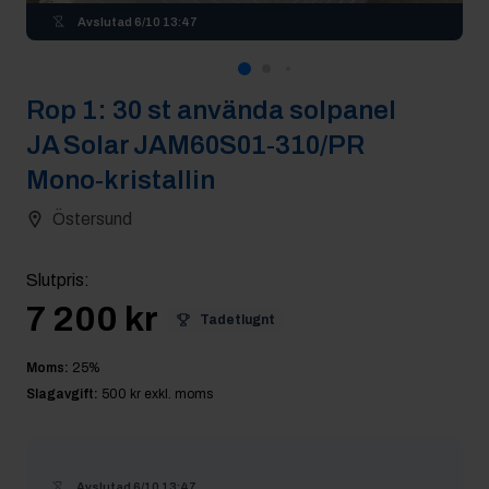
Avslutad
6/10 13:47
Rop
1
:
30 st använda solpanel
JA Solar JAM60S01‑310/PR
Mono‑kristallin
Östersund
Slutpris
:
7 200 kr
Tadetlugnt
Moms:
25
%
Slagavgift:
500 kr
exkl. moms
Avslutad
6/10 13:47