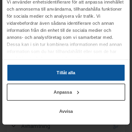
Vi använder enhetsidentifierare för att anpassa innehållet
Slagavgift:
500 kr
exkl. moms
och annonserna till användarna, tillhandahålla funktioner
för sociala medier och analysera vår trafik. Vi
vidarebefordrar även sådana identifierare och annan
information från din enhet till de sociala medier och
Information
annons- och analysföretag som vi samarbetar med.
Dessa kan i sin tur kombinera informationen med annan
information som du har tillhandahållit eller som de har
Objektet säljes i befintligt skick.
Frågor
samlat in när du har använt deras tjänster.
Det är upp till köparen att kontrollera
objektet vid angiven tid för visning.
Tillåt alla
Kalle mob.nr: 076-1392895
Visning
OBS! Lagda bud kan inte tas bort!
Anpassa
Vid konkursutförsäljning gäller inte
Du kan alltid kontakta oss på 0346-48770 för
Östersund
konsumentköplagen (ex. ångerrätt). Se mer
generella frågor om auktioner och rop.
Betalning
Tid enligt överenskommelse på telefon:
info i registreringsavtalet.
Avvisa
Mob.nr: 076-1392895, Kalle
Betalningen skall vara Toveks Auktioner AB
Avhämtning
tillhanda
SENAST 2025-10-09
.