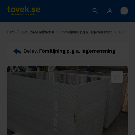
Öppna
/
/
/
Hem
Avslutade auktioner
Försäljning p.g.a. lagerrensning
Rop 1: 30
Del av:
Försäljning p.g.a. lagerrensning