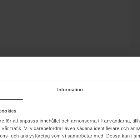
olander, Amber Advokater i Hässleholm, säljs
Information
, genom nätauktion på www.tovek.se med avslut
cookies
e för att anpassa innehållet och annonserna till användarna, tillh
ktet vid angiven tid för visning.
vår trafik. Vi vidarebefordrar även sådana identifierare och anna
nerella frågor om auktioner och rop.
nnons- och analysföretag som vi samarbetar med. Dessa kan i sin