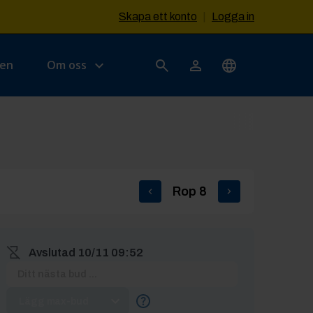
Skapa ett konto
|
Logga in
sen
Om oss
Rop
8
Avslutad
10/11 09:52
Lägg max-bud