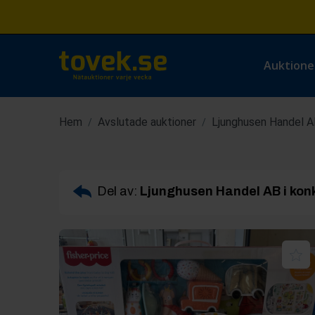
Auktione
Hem
Avslutade auktioner
Ljunghusen Handel AB
/
/
Del av:
Ljunghusen Handel AB i kon