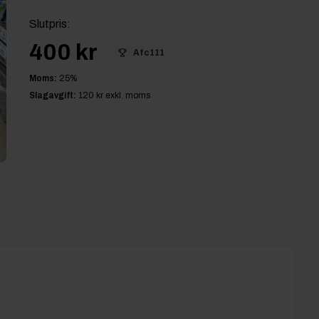
Slutpris
:
400 kr
Afc111
Moms:
25
%
Slagavgift:
120 kr
exkl. moms