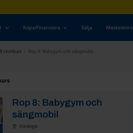
r
Köpa/Finansiera
Sälja
Maskinbör
 i konkurs
Rop 8: Babygym och sängmobil
/
kurs
Rop
8
:
Babygym och
sängmobil
Kävlinge