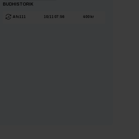
BUDHISTORIK
Afc111
10/11 07:56
400 kr