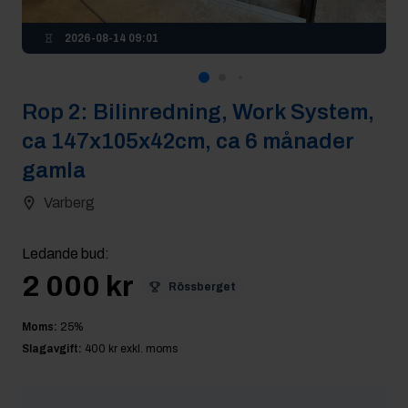
2026-08-14 09:01
Rop
2
:
Bilinredning, Work System,
ca 147x105x42cm, ca 6 månader
gamla
Varberg
Ledande bud
:
2 000 kr
Rössberget
Moms:
25
%
Slagavgift:
400 kr
exkl. moms