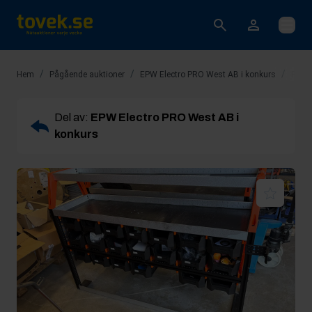
Öppna
/
/
/
Hem
Pågående auktioner
EPW Electro PRO West AB i konkurs
Rop 2
Del av:
EPW Electro PRO West AB i
konkurs