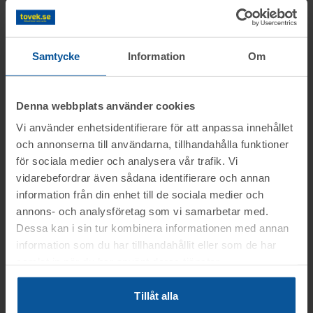
Slagavgift:
400 kr
exkl. moms
Samtycke
Information
Om
Information
Denna webbplats använder cookies
Vi använder enhetsidentifierare för att anpassa innehållet
På uppdrag av Konkursförvaltare Anton
Frågor
och annonserna till användarna, tillhandahålla funktioner
Karlsson Advokatfirman Kurt Lundberg HB
för sociala medier och analysera vår trafik. Vi
säljs konkursboet efter EPW Electro Pro
vidarebefordrar även sådana identifierare och annan
Christian tel. 0346-751681
West AB genom nätauktion på
Visning
information från din enhet till de sociala medier och
www.tovek.se, med avslut fredagen den 14
annons- och analysföretag som vi samarbetar med.
Du kan alltid kontakta oss på 0346-48770 för
augusti från kl. 09.00.
Dessa kan i sin tur kombinera informationen med annan
Varberg
generella frågor om auktioner och rop.
information som du har tillhandahållit eller som de har
Betalning
Objektet säljes i befintligt skick.
Torsdagen den 13 aug. mellan kl. 15:00-
samlat in när du har använt deras tjänster.
Det är upp till köparen att kontrollera
16:00
.
Betalningen skall vara Toveks Auktioner AB
objektet vid angiven tid för visning.
Tillåt alla
Avhämtning
tillhanda
SENAST 2026-08-18
.