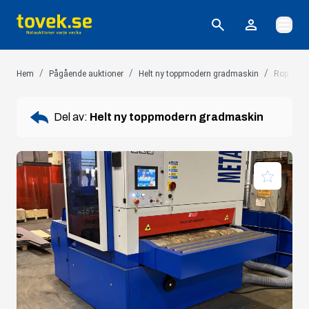
Öppna
/
/
/
Hem
Pågående auktioner
Helt ny toppmodern gradmaskin
Rop 1: Co
Del av:
Helt ny toppmodern gradmaskin