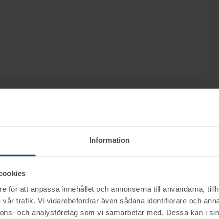
ets, Advokatbyrån Hallgren & Partners KB i
Information
 Assisting Systems AB, genom nätauktion på
november från kl. 14.00.
cookies
e för att anpassa innehållet och annonserna till användarna, tillh
ktet vid angiven tid för visning.
vår trafik. Vi vidarebefordrar även sådana identifierare och anna
nnons- och analysföretag som vi samarbetar med. Dessa kan i sin