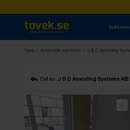
Auktione
Hem
Avslutade auktioner
J & D Assisting Syst
/
/
Del av:
J & D Assisting Systems AB 