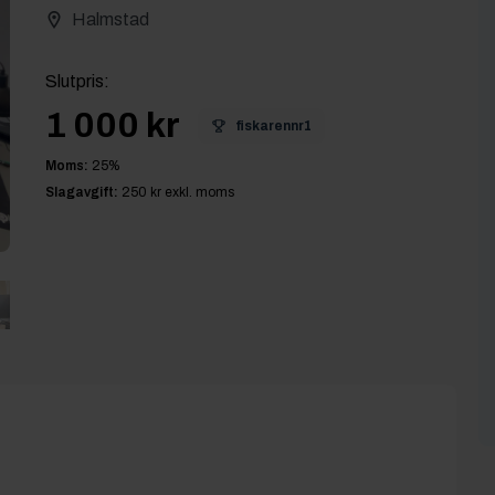
Halmstad
Slutpris
:
1 000 kr
fiskarennr1
Moms:
25
%
Slagavgift:
250 kr
exkl. moms