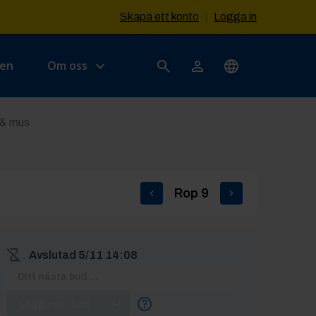
Skapa ett konto
|
Logga in
sen
Om oss
 & mus
Rop
9
Avslutad
5/11 14:08
Lägg max-bud