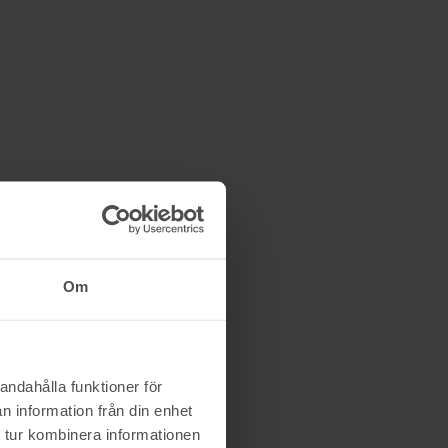
Sipan8828gmailcom
24/10 22:28
500 kr
Om
andahålla funktioner för
n information från din enhet
 tur kombinera informationen