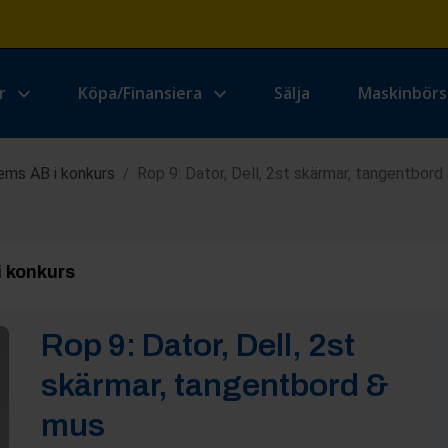
r
Köpa/Finansiera
Sälja
Maskinbör
ems AB i konkurs
Rop 9: Dator, Dell, 2st skärmar, tangentbord
/
i konkurs
Rop
9
:
Dator, Dell, 2st
skärmar, tangentbord &
mus