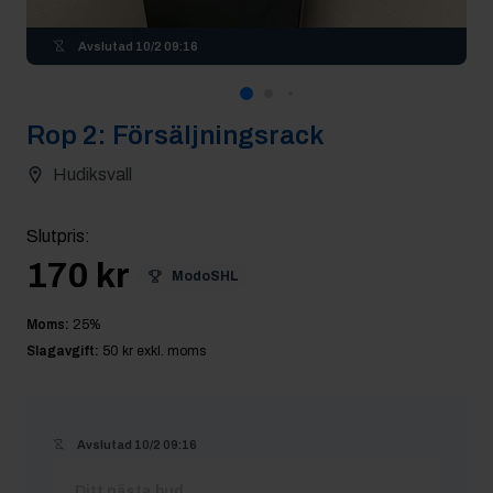
Avslutad
10/2 09:16
Rop
2
:
Försäljningsrack
Hudiksvall
Slutpris
:
170 kr
ModoSHL
Moms:
25
%
Slagavgift:
50 kr
exkl. moms
Avslutad
10/2 09:16