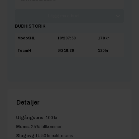
Lägg max-bud
BUDHISTORIK
ModoSHL
10/2 07:53
170 kr
Team H
6/2 16:39
120 kr
Detaljer
Utgångspris:
100 kr
Moms:
25% tillkommer
Slagavgift:
50 kr
exkl. moms