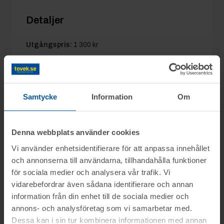
Detaljer
Utgångspris:
1 300 kr
Moms:
25% tillkommer
Slagavgift:
400 kr
exkl. moms
Samtycke
Information
Om
Information
Denna webbplats använder cookies
Vi använder enhetsidentifierare för att anpassa innehållet
Objektet säljes i befintligt skick.
och annonserna till användarna, tillhandahålla funktioner
Frågor
Det är upp till köparen att kontrollera
för sociala medier och analysera vår trafik. Vi
vidarebefordrar även sådana identifierare och annan
objektet vid angiven tid för visning.
Kalle mob.nr: 076-1392895
information från din enhet till de sociala medier och
Visning
OBS! Lagda bud kan inte tas bort!
annons- och analysföretag som vi samarbetar med.
Dessa kan i sin tur kombinera informationen med annan