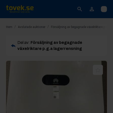
Öppna
/
/
Hem
Avslutade auktioner
Försäljning av begagnade växelriktare p.g.a 
Del av:
Försäljning av begagnade
växelriktare p.g.a lagerrensning