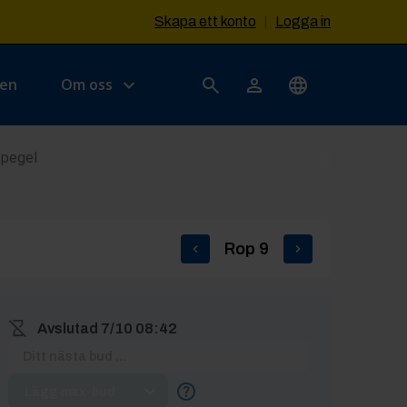
Skapa ett konto
|
Logga in
sen
Om oss
spegel
Rop
9
Avslutad
7/10 08:42
Lägg max-bud