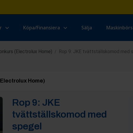
r
Köpa/Finansiera
Sälja
Maskinbör
onkurs (Electrolux Home)
Rop 9: JKE tvättställskomod med 
/
(Electrolux Home)
Rop
9
:
JKE
tvättställskomod med
spegel