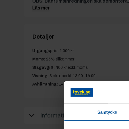
OBS! Badrumsinredningen ska demontera.
Läs mer
Detaljer
Utgångspris:
1 000 kr
Moms:
25% tillkommer
Slagavgift:
400 kr
exkl. moms
Visning:
3 oktober kl. 13.00-14.00
Avhämtning:
14 oktober kl. 09.00-17.00
Samtycke
Information