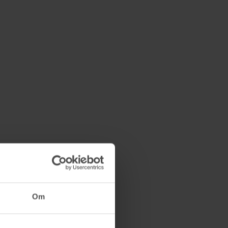
Mattematik
7/10 08:39
8 600 kr
Om