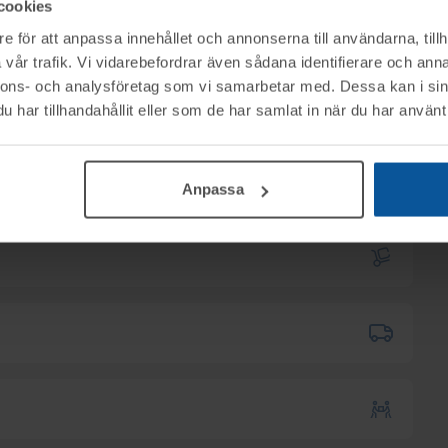
cookies
Lundberg på Advokatfirman Kurt Lundberg HB
e för att anpassa innehållet och annonserna till användarna, tillh
ectrolux Home) i Sisjön, (Askim), genom
vår trafik. Vi vidarebefordrar även sådana identifierare och anna
sdagen den 7 oktober från kl.08.30.
nnons- och analysföretag som vi samarbetar med. Dessa kan i sin
har tillhandahållit eller som de har samlat in när du har använt 
ktet vid angiven tid för visning.
nerella frågor om auktioner och rop.
Anpassa
00
.
mentköplagen (ex. ångerrätt). Se mer info i
B tillhanda
SENAST 2025-10-10
.
 kl. 12.00
 till utlämningen.
fo@tovek.se
, anmäl antal, namn och mobil- eller
kas till er via e-mail.
:00
.
Askim