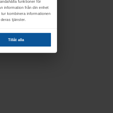
andahålla funktioner för
n information från din enhet
 tur kombinera informationen
deras tjänster.
Tillåt alla