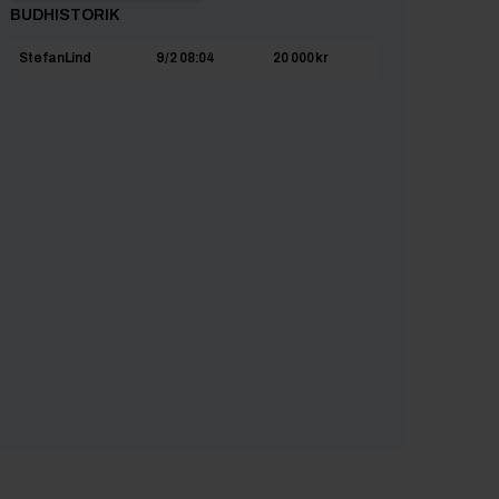
BUDHISTORIK
StefanLind
9/2 08:04
20 000 kr