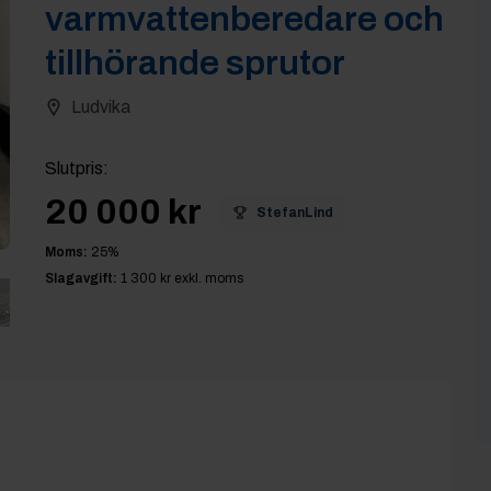
varmvattenberedare och
tillhörande sprutor
Ludvika
Slutpris
:
20 000 kr
StefanLind
Moms:
25
%
Slagavgift:
1 300 kr
exkl. moms