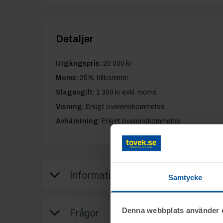
Detaljer
Utgångspris:
20 000 kr
Moms:
25% tillkommer
Slagavgift:
1 300 kr
exkl. moms
Visning:
Enligt överenskommelse
Avhämtning:
Enligt överenskommelse
Information
Samtycke
Objektet säljes i befintligt skick.
Denna webbplats använder 
Frågor
Det är upp till köparen att kontrollera obje