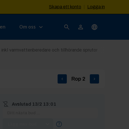
Skapa ett konto
|
Logga in
sen
Om oss
 inkl varmvattenberedare och tillhörande sprutor
Rop
2
Avslutad
13/2 13:01
Lägg max-bud