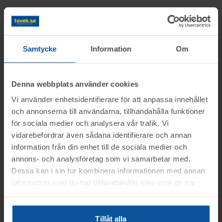
Information
Samtycke
Information
Om
Objektet säljes i befintligt skick.
Frågor
Det är upp till köparen att kontrollera
Denna webbplats använder cookies
objektet vid angiven tid för visning.
Vi använder enhetsidentifierare för att anpassa innehållet
Martin tel.nr: 0346-48771
Visning
OBS! Lagda bud kan inte tas bort!
och annonserna till användarna, tillhandahålla funktioner
för sociala medier och analysera vår trafik. Vi
Vid konkursutförsäljning gäller inte
Du kan alltid kontakta oss på 0346-48770 för
Hallsberg
vidarebefordrar även sådana identifierare och annan
konsumentköplagen (ex. ångerrätt). Se mer
generella frågor om auktioner och rop.
Betalning
information från din enhet till de sociala medier och
Tisdagen den 18 aug. mellan kl. 11:00-
info i registreringsavtalet.
annons- och analysföretag som vi samarbetar med.
12:00
.
Betalningen skall vara Toveks Auktioner AB
Dessa kan i sin tur kombinera informationen med annan
Avhämtning
information som du har tillhandahållit eller som de har
tillhanda
SENAST 2026-08-21
.
OBS! Föranmälan krävs, senast den 17
samlat in när du har använt deras tjänster.
Medtag kopia på faktura samt legitimation
aug. kl. 12.00
Hallsberg
till utlämningen.
Tillåt alla
Lasthjälp med truck
Var god ring
0346-48770
, eller maila