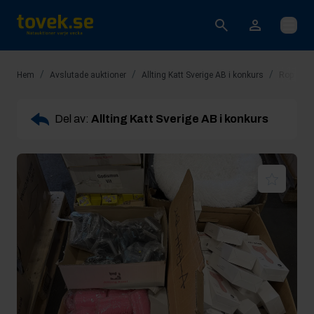
Öppna
/
/
/
Hem
Avslutade auktioner
Allting Katt Sverige AB i konkurs
Rop 15: 
Del av:
Allting Katt Sverige AB i konkurs