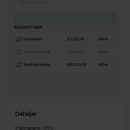
Lägg max-bud
BUDHISTORIK
kattcenter
3/12 15:36
650 kr
Sandrabroberg
3/12 15:36
600 kr
Sandrabroberg
25/11 19:33
500 kr
Detaljer
Utgångspris:
500 kr