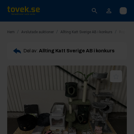
Öppna
/
/
/
Hem
Avslutade auktioner
Allting Katt Sverige AB i konkurs
Rop 14: K
Del av:
Allting Katt Sverige AB i konkurs