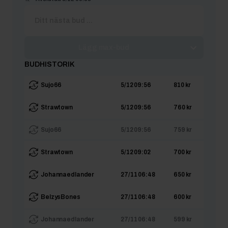
Lägg max-bud
BUDHISTORIK
Sujo66
5/12 09:56
810 kr
Strawtown
5/12 09:56
760 kr
Sujo66
5/12 09:56
759 kr
Strawtown
5/12 09:02
700 kr
Johannaedlander
27/11 06:48
650 kr
BelzysBones
27/11 06:48
600 kr
Johannaedlander
27/11 06:48
599 kr