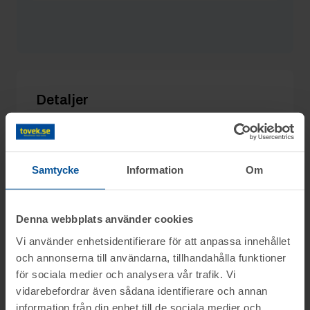
BelzysBones
25/11 15:42
500 kr
Detaljer
Utgångspris:
500 kr
Moms:
25% tillkommer
Samtycke
Information
Om
Slagavgift:
250 kr
exkl. moms
Denna webbplats använder cookies
Vi använder enhetsidentifierare för att anpassa innehållet
Information
och annonserna till användarna, tillhandahålla funktioner
för sociala medier och analysera vår trafik. Vi
På uppdrag av konkursförvaltare Lars Melin
vidarebefordrar även sådana identifierare och annan
Frågor
information från din enhet till de sociala medier och