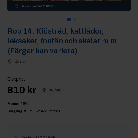
Avslutad
5/12 09:58
Rop
14
:
Klösträd, kattlådor,
leksaker, fontän och skålar m.m.
(Färger kan variera)
Ätran
Slutpris
:
810 kr
Sujo66
Moms:
25
%
Slagavgift:
250 kr
exkl. moms
Avslutad
5/12 09:58