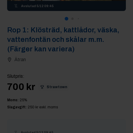
Avslutad
5/12 09:45
Rop
1
:
Klösträd, kattlådor, väska,
vattenfontän och skålar m.m.
(Färger kan variera)
Ätran
Slutpris
:
700 kr
Strawtown
Moms:
25
%
Slagavgift:
250 kr
exkl. moms
Avslutad
5/12 09:45