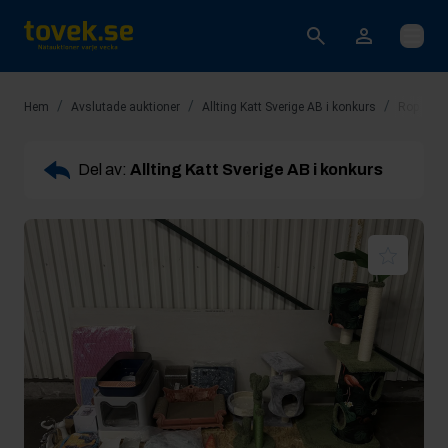
Öppna
/
/
/
Hem
Avslutade auktioner
Allting Katt Sverige AB i konkurs
Rop 1: Kl
Del av:
Allting Katt Sverige AB i konkurs