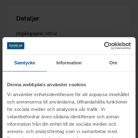
Detaljer
Utgångspris:
500 kr
Moms:
25% tillkommer
Slagavgift:
250 kr
exkl. moms
Samtycke
Information
Om
Information
Denna webbplats använder cookies
Vi använder enhetsidentifierare för att anpassa innehållet
och annonserna till användarna, tillhandahålla funktioner
På uppdrag av konkursförvaltare Lars Melin
Frågor
för sociala medier och analysera vår trafik. Vi
Advokatfirman Styrks AB säljs konkursboet
vidarebefordrar även sådana identifierare och annan
efter Allting Katt Sverige AB genom
information från din enhet till de sociala medier och
Hampus tel. 0346-751684
nätauktion på www.tovek.se, med avslut
Visning
annons- och analysföretag som vi samarbetar med.