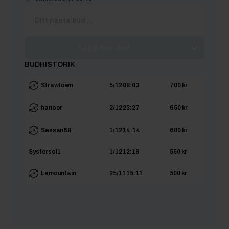
Lägg max-bud
BUDHISTORIK
Strawtown
5/12 08:03
700 kr
hanber
2/12 23:27
650 kr
Sessan68
1/12 14:14
600 kr
Systersol1
1/12 12:18
550 kr
Lemountain
25/11 15:11
500 kr