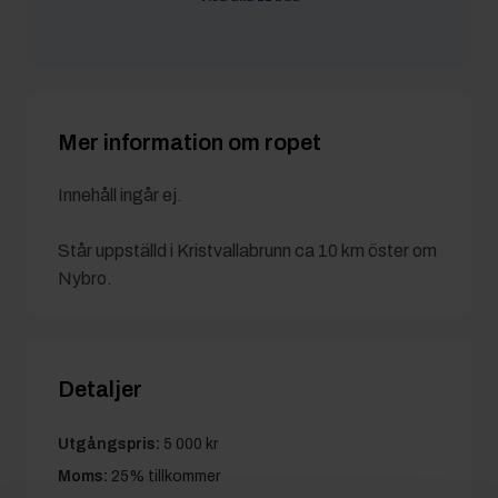
Smhab1
8/6 09:02
5 700 kr
nesnej
4/6 20:12
5 500 kr
Mer information om ropet
Innehåll ingår ej.
Står uppställd i Kristvallabrunn ca 10 km öster om
Nybro.
Detaljer
Utgångspris:
5 000 kr
Moms:
25% tillkommer