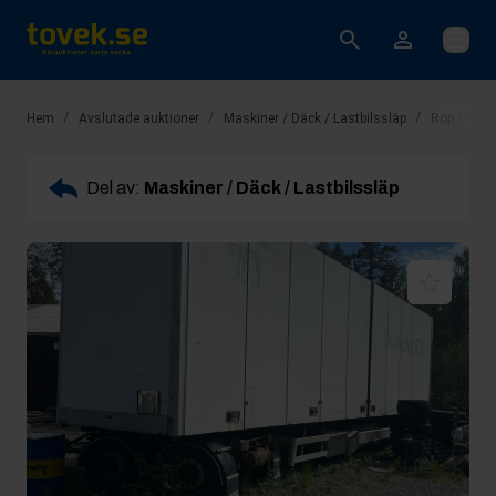
Öppna
/
/
/
Hem
Avslutade auktioner
Maskiner / Däck / Lastbilssläp
Rop 15: La
Del av:
Maskiner / Däck / Lastbilssläp