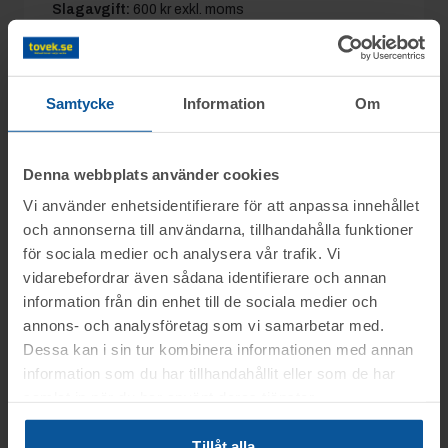
Slagavgift:
600 kr
exkl. moms
Samtycke
Information
Om
Fordonsinformation
Reg.nr:
AUZ924
Märke:
NÄRKO
Denna webbplats använder cookies
D4HB11L61
Modell:
-
Vi använder enhetsidentifierare för att anpassa innehållet
Modellår:
2008
Växellåda:
-
och annonserna till användarna, tillhandahålla funktioner
Drivmedel:
-
Färg:
VIT
för sociala medier och analysera vår trafik. Vi
Registrerad:
2008-04-
vidarebefordrar även sådana identifierare och annan
Längd (mm):
1465
14
information från din enhet till de sociala medier och
Effekt (kW):
-
Bredd (mm):
260
annons- och analysföretag som vi samarbetar med.
Antal brukare:
4
Dessa kan i sin tur kombinera informationen med annan
Cylindervolym (cm³):
-
Körförbud:
Ja
information som du har tillhandahållit eller som de har
Godkänd besiktning:
samlat in när du har använt deras tjänster.
2022-05-27
Skatt:
14305 SEK
Tillåt alla