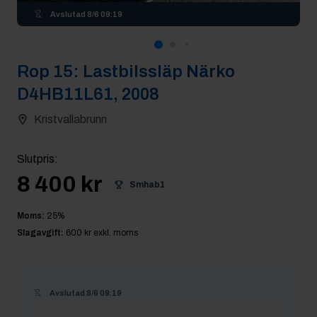
Avslutad
8/6 09:19
Rop
15
:
Lastbilssläp Närko
D4HB11L61, 2008
Kristvallabrunn
Slutpris
:
8 400 kr
Smhab1
Moms:
25
%
Slagavgift:
600 kr
exkl. moms
Avslutad
8/6 09:19