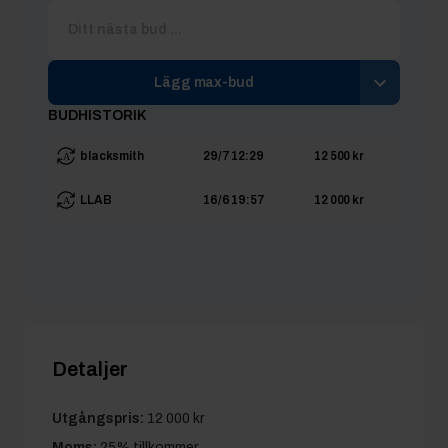
Lägg max-bud
BUDHISTORIK
blacksmith
29/7 12:29
12 500 kr
LLAB
16/6 19:57
12 000 kr
Detaljer
Utgångspris:
12 000 kr
Moms:
25% tillkommer