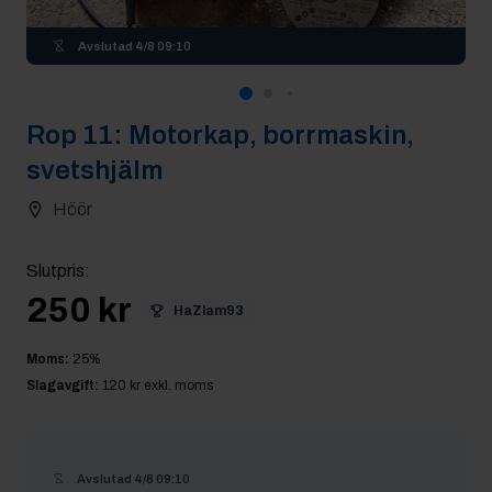
Avslutad
4/8 09:10
Rop
11
:
Motorkap, borrmaskin,
svetshjälm
Höör
Slutpris
:
250 kr
HaZlam93
Moms:
25
%
Slagavgift:
120 kr
exkl. moms
Avslutad
4/8 09:10