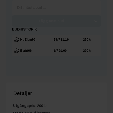
Lägg max-bud
BUDHISTORIK
HaZlam93
29/7 11:16
250 kr
Bygg66
1/7 01:00
200 kr
Detaljer
Utgångspris:
200 kr