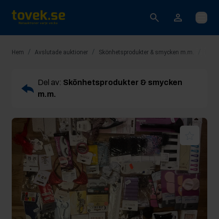
Öppna
/
/
/
Hem
Avslutade auktioner
Skönhetsprodukter & smycken m.m.
Rop 8
Del av:
Skönhetsprodukter & smycken
m.m.