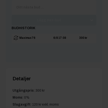
Lägg max-bud
BUDHISTORIK
Maximus76
6/8 17:08
300 kr
Detaljer
Utgångspris:
300 kr
Moms:
0%
Slagavgift:
120 kr
exkl. moms