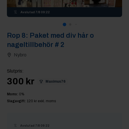
Avslutad
7/8 09:22
Rop
8
:
Paket med div hår o
nageltillbehör # 2
Nybro
Slutpris
:
300 kr
Maximus76
Moms:
0
%
Slagavgift:
120 kr
exkl. moms
Avslutad
7/8 09:22