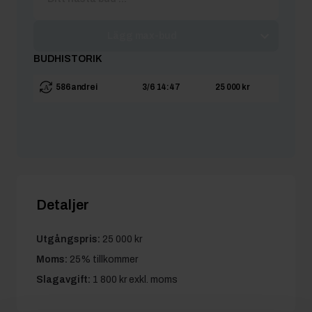
Lägg max-bud
BUDHISTORIK
586andrei
3/6 14:47
25 000 kr
Detaljer
Utgångspris:
25 000 kr
Moms:
25% tillkommer
Slagavgift:
1 800 kr
exkl. moms