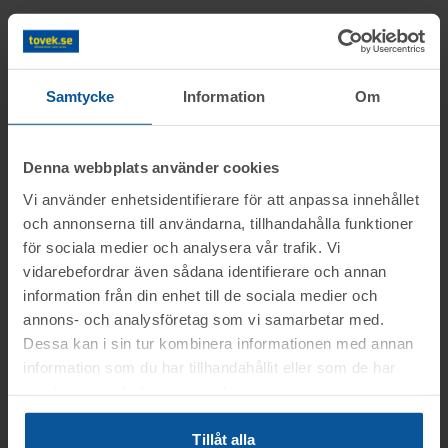
Information
Samtycke
Information
Om
Objektet säljes i befintligt skick.
Frågor
Det är upp till köparen att kontrollera
Denna webbplats använder cookies
objektet vid angiven tid för visning.
Kalle tel.nr: 076-1392895
Vi använder enhetsidentifierare för att anpassa innehållet
Visning
OBS! Lagda bud kan inte tas bort!
och annonserna till användarna, tillhandahålla funktioner
Hasse tel.nr: 0346-48776
för sociala medier och analysera vår trafik. Vi
Vid konkursutförsäljning gäller inte
Gällivare
vidarebefordrar även sådana identifierare och annan
konsumentköplagen (ex. ångerrätt). Se mer
Betalning
information från din enhet till de sociala medier och
Du kan alltid kontakta oss på 0346-48770 för
Tid enligt överenskommelse på telefon:
info i registreringsavtalet.
annons- och analysföretag som vi samarbetar med.
generella frågor om auktioner och rop.
076-1392895, Kalle
Betalningen skall vara Toveks Auktioner AB
Dessa kan i sin tur kombinera informationen med annan
Avhämtning
information som du har tillhandahållit eller som de har
tillhanda
SENAST 2026-06-08
.
samlat in när du har använt deras tjänster.
Adress: Dundret 301, 98241 Gällivare
Medtag kopia på faktura samt legitimation
Gällivare
till utlämningen.
Tillåt alla
Lasthjälp med truck