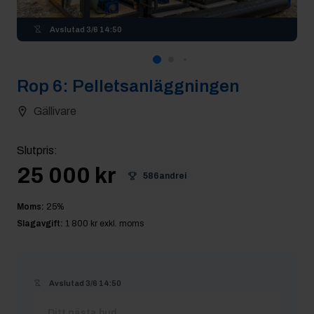
Avslutad
3/6 14:50
Rop
6
:
Pelletsanläggningen
Gällivare
Slutpris
:
25 000 kr
586andrei
Moms:
25
%
Slagavgift:
1 800 kr
exkl. moms
Avslutad
3/6 14:50