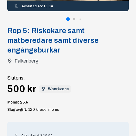
Avslutad
4/2 10:04
Rop
5
:
Riskokare samt
matberedare samt diverse
engångsburkar
Falkenberg
Slutpris
:
500 kr
Woorkzone
Moms:
25
%
Slagavgift:
120 kr
exkl. moms
Avslutad
4/2 10:04