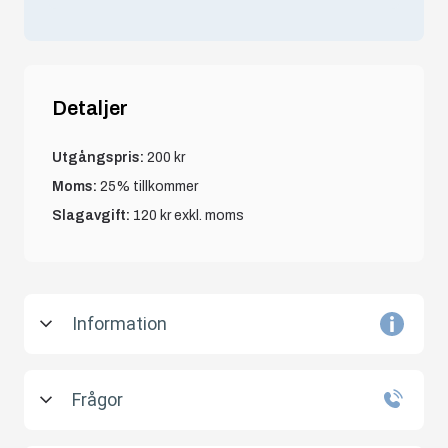
Detaljer
Utgångspris:
200 kr
Moms:
25% tillkommer
Slagavgift:
120 kr
exkl. moms
Information
På uppdrag av Konkursförvaltare Anders
Frågor
Ericson, Advokatfirman Ertsborn i
Falkenberg, säljs konkursboet efter Thai