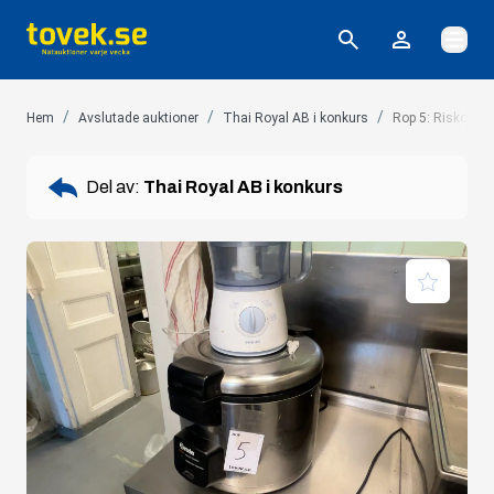
Öppna
/
/
/
Hem
Avslutade auktioner
Thai Royal AB i konkurs
Rop 5: Riskokar
Del av:
Thai Royal AB i konkurs