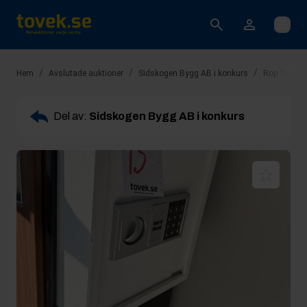
Öppna
/
/
/
Hem
Avslutade auktioner
Sidskogen Bygg AB i konkurs
Rop 15: Säk
Del av:
Sidskogen Bygg AB i konkurs