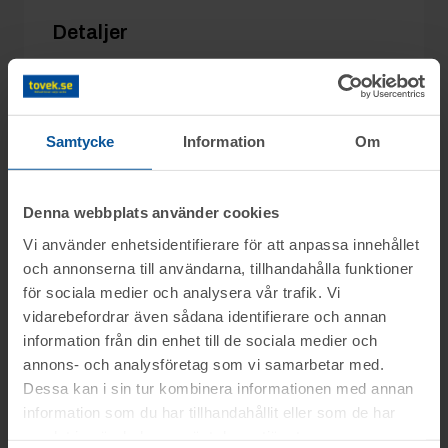
Detaljer
Utgångspris:
200 kr
Moms:
25% tillkommer
Slagavgift:
120 kr
exkl. moms
Samtycke
Information
Om
Denna webbplats använder cookies
Vi använder enhetsidentifierare för att anpassa innehållet
Information
och annonserna till användarna, tillhandahålla funktioner
för sociala medier och analysera vår trafik. Vi
På uppdrag av konkursförvaltare Björn
vidarebefordrar även sådana identifierare och annan
Frågor
Myhrberg på Advokatfirman Abersten säljs
information från din enhet till de sociala medier och
delar ur konkursboet efter Sidskogen Bygg
annons- och analysföretag som vi samarbetar med.
Rasmus mob.nr: 070-3094551
Dessa kan i sin tur kombinera informationen med annan
AB, genom nätauktion på www.tovek.se
Visning
information som du har tillhandahållit eller som de har
med avslut onsdagen den 3 juni från kl.
Håkan tel. 0346-48779
samlat in när du har använt deras tjänster.