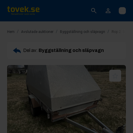
Öppna
/
/
/
Hem
Avslutade auktioner
Byggställning och släpvagn
Rop 2: Släpv
Del av:
Byggställning och släpvagn