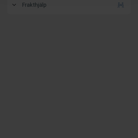
Frakthjälp
Adress: Karl den XI väg 7, 84671 Vemdalen
Frakthjälp erbjuds inte.
Avhämtnings­instruktioner
Medtag erforderliga verktyg för eventuell