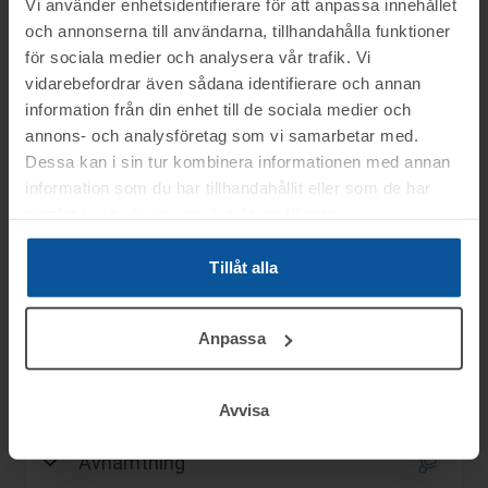
Vi använder enhetsidentifierare för att anpassa innehållet
Slagavgift:
600 kr
exkl. moms
och annonserna till användarna, tillhandahålla funktioner
för sociala medier och analysera vår trafik. Vi
vidarebefordrar även sådana identifierare och annan
information från din enhet till de sociala medier och
Information
annons- och analysföretag som vi samarbetar med.
Dessa kan i sin tur kombinera informationen med annan
information som du har tillhandahållit eller som de har
Objektet säljes i befintligt skick.
Frågor
samlat in när du har använt deras tjänster.
Det är upp till köparen att kontrollera
objektet vid angiven tid för visning.
Tillåt alla
Frågor om objekten: Christian tel.nr: på
Visning
OBS! Lagda bud kan inte tas bort!
0370–99467
Anpassa
Vid konkursutförsäljning gäller inte
Övriga frågor: tel. 0346-48770
Hillerstorp
konsumentköplagen (ex. ångerrätt). Se mer
Betalning
Måndagen den 1 juni mellan kl. 13:00-
info i registreringsavtalet.
Avvisa
Du kan alltid kontakta oss på 0346-48770 för
15:00
.
Betalningen skall vara Toveks Auktioner AB
generella frågor om auktioner och rop.
Avhämtning
tillhanda
SENAST 2026-06-08
.