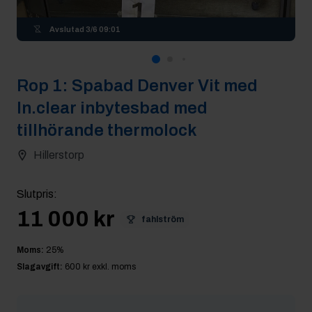
Avslutad
3/6 09:01
Rop
1
:
Spabad Denver Vit med
In.clear inbytesbad med
tillhörande thermolock
Hillerstorp
Slutpris
:
11 000 kr
fahlström
Moms:
25
%
Slagavgift:
600 kr
exkl. moms