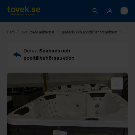
Öppna
/
/
/
Hem
Avslutade auktioner
Spabads och pooltillbehörsauktion
Rop 1:
Del av:
Spabads och
pooltillbehörsauktion