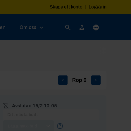
Skapa ett konto
|
Logga in
sen
Om oss
Rop
6
Avslutad
16/2 10:05
Lägg max-bud