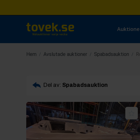
Auktione
Hem
Avslutade auktioner
Spabadsauktion
R
/
/
/
Del av:
Spabadsauktion