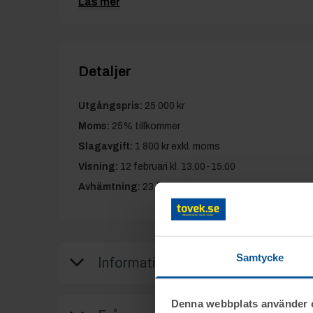
Läs mer
Detaljer
Utgångspris:
25 000 kr
Moms:
25% tillkommer
Slagavgift:
1 800 kr
exkl. moms
Visning:
12 februari kl. 13.00-15.00
Avhämtning:
23 februari kl. 13.00-15.00
Samtycke
Information
Denna webbplats använder 
Objektet säljes i befintligt skick.