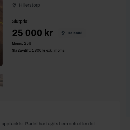
Hillerstorp
Slutpris
:
25 000 kr
Haien93
Moms:
25
%
Slagavgift:
1 800 kr
exkl. moms
r upptäckts. Badet har tagits hem och efter det ...