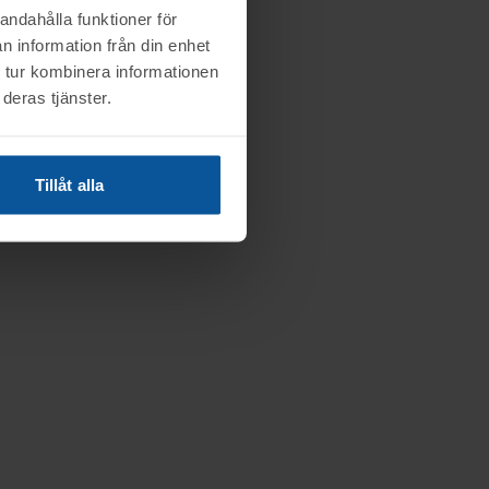
andahålla funktioner för
n information från din enhet
 tur kombinera informationen
deras tjänster.
Tillåt alla