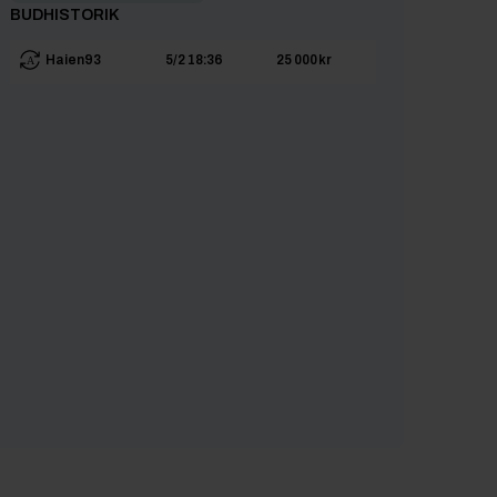
BUDHISTORIK
Haien93
5/2 18:36
25 000 kr