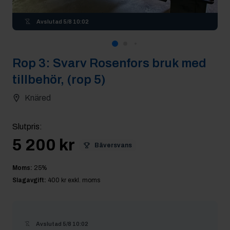
Avslutad
5/8 10:02
Rop
3
:
Svarv Rosenfors bruk med
tillbehör, (rop 5)
Knäred
Slutpris
:
5 200 kr
Bäversvans
Moms:
25
%
Slagavgift:
400 kr
exkl. moms
Avslutad
5/8 10:02