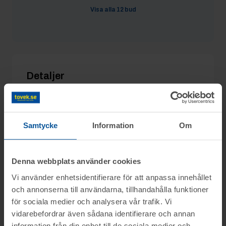
Robertlauk
3/8 21:10
3 100 kr
Visa alla
12
bud
Bäversvans
3/8 21:10
3 000 kr
Robertlauk
11/7 01:02
2 600 kr
Detaljer
Utgångspris:
2 000 kr
Moms:
25% tillkommer
Samtycke
Information
Om
Slagavgift:
400 kr
exkl. moms
Denna webbplats använder cookies
Vi använder enhetsidentifierare för att anpassa innehållet
Information
och annonserna till användarna, tillhandahålla funktioner
för sociala medier och analysera vår trafik. Vi
vidarebefordrar även sådana identifierare och annan
På uppdrag av Konkursförvaltare Hanna
Frågor
information från din enhet till de sociala medier och