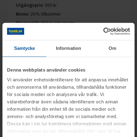
Utgångspris:
500 kr
Moms:
25% tillkommer
Slagavgift:
250 kr
exkl. moms
Samtycke
Information
Om
Information
Denna webbplats använder cookies
Frågor
Vi använder enhetsidentifierare för att anpassa innehållet
Objektet säljes i befintligt skick.
och annonserna till användarna, tillhandahålla funktioner
för sociala medier och analysera vår trafik. Vi
Det är upp till köparen att kontrollera
Clas 0709-255401
vidarebefordrar även sådana identifierare och annan
Visning
objektet vid angiven tid för visning.
information från din enhet till de sociala medier och
OBS! Lagda bud kan inte tas bort!
annons- och analysföretag som vi samarbetar med.
Du kan alltid kontakta oss på 0346-48770 för
Kalmar
Dessa kan i sin tur kombinera informationen med annan
generella frågor om auktioner och rop.
Betalning
Vid konkursutförsäljning gäller inte
information som du har tillhandahållit eller som de har
konsumentköplagen (ex. ångerrätt). Se mer