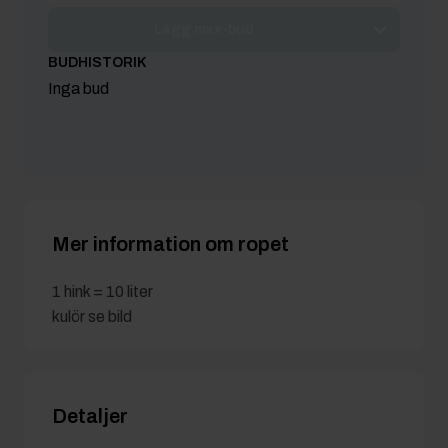
Lägg max-bud
BUDHISTORIK
Inga bud
Mer information om ropet
1 hink = 10 liter
kulör se bild
Detaljer