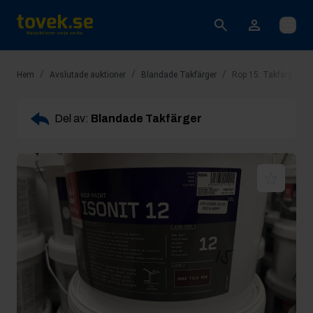
Öppna
/
/
/
Hem
Avslutade auktioner
Blandade Takfärger
Rop 15: Takfärg x 33
Del av:
Blandade Takfärger