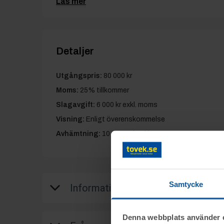
Läs mer
Detaljer
Utgångspris:
80 000 kr
Moms:
25% tillkommer
Slagavgift:
6 000 kr
exkl. moms
Visning:
Enligt överenskommelse
Avhämtning:
10 november kl. 10.00-11.00
Samtycke
Information
Denna webbplats använder 
Fordon och traktorgrävare från dödsbo i k