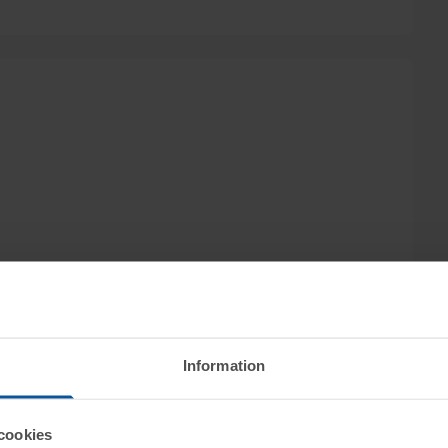
Information
cookies
onkurs, m.fl. inlämnare, säljs genom nätauktion