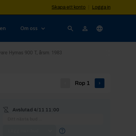
Skapa ett konto
|
Logga in
sen
Om oss
vare Hymas 900 T, årsm. 1983
Rop
1
Avslutad
4/11 11:00
Lägg max-bud