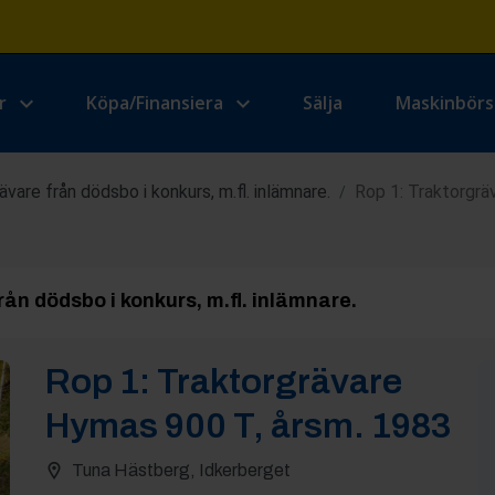
r
Köpa/Finansiera
Sälja
Maskinbör
vare från dödsbo i konkurs, m.fl. inlämnare.
Rop 1: Traktorgrä
/
ån dödsbo i konkurs, m.fl. inlämnare.
Rop
1
:
Traktorgrävare
Hymas 900 T, årsm. 1983
Tuna Hästberg, Idkerberget