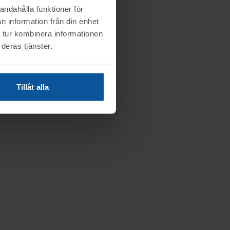
andahålla funktioner för
n information från din enhet
 tur kombinera informationen
deras tjänster.
Tillåt alla