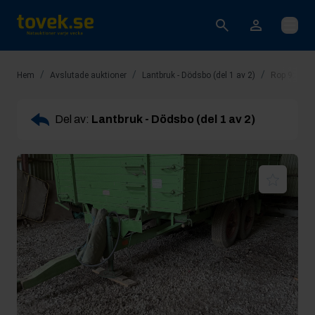
Öppna
/
/
/
Hem
Avslutade auktioner
Lantbruk - Dödsbo (del 1 av 2)
Rop 9: Tra
Del av:
Lantbruk - Dödsbo (del 1 av 2)