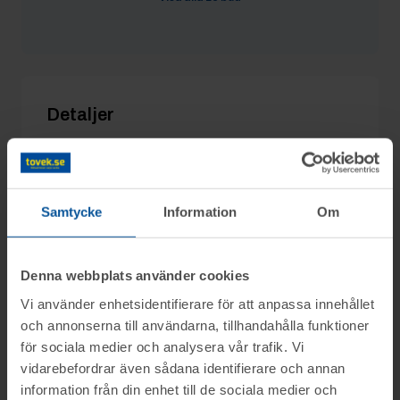
Jd7730
4/6 09:05
16 100 kr
Sove
4/6 09:04
15 600 kr
Detaljer
Utgångspris:
8 000 kr
Moms:
0%
Slagavgift:
600 kr
exkl. moms
Samtycke
Information
Om
Denna webbplats använder cookies
Vi använder enhetsidentifierare för att anpassa innehållet
Information
och annonserna till användarna, tillhandahålla funktioner
för sociala medier och analysera vår trafik. Vi
På uppdrag av ett dödsbo säljs maskiner
vidarebefordrar även sådana identifierare och annan
Frågor
och objekt genom nätauktion på
information från din enhet till de sociala medier och