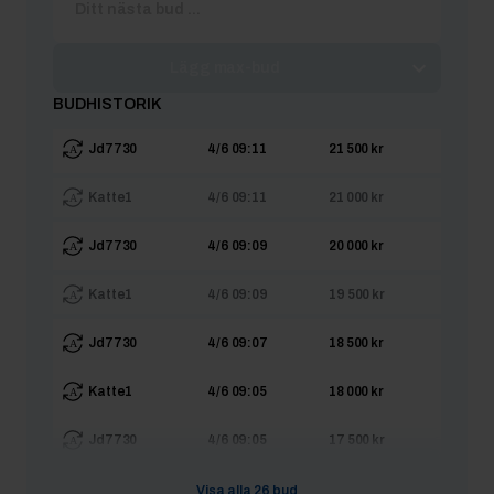
Lägg max-bud
BUDHISTORIK
Jd7730
4/6 09:11
21 500 kr
Katte1
4/6 09:11
21 000 kr
Jd7730
4/6 09:09
20 000 kr
Katte1
4/6 09:09
19 500 kr
Jd7730
4/6 09:07
18 500 kr
Katte1
4/6 09:05
18 000 kr
Jd7730
4/6 09:05
17 500 kr
Katte1
4/6 09:05
17 499 kr
Visa alla
26
bud