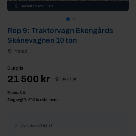
Avslutad
4/6 09:13
Rop
9
:
Traktorvagn Ekengårds
Skånevagnen 10 ton
Ystad
Slutpris
:
21 500 kr
Jd7730
Moms:
0
%
Slagavgift:
600 kr
exkl. moms
Avslutad
4/6 09:13