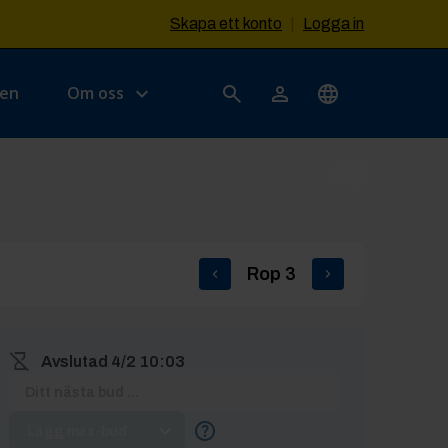
Skapa ett konto
|
Logga in
sen
Om oss
Rop
3
Avslutad
4/2 10:03
Lägg max-bud