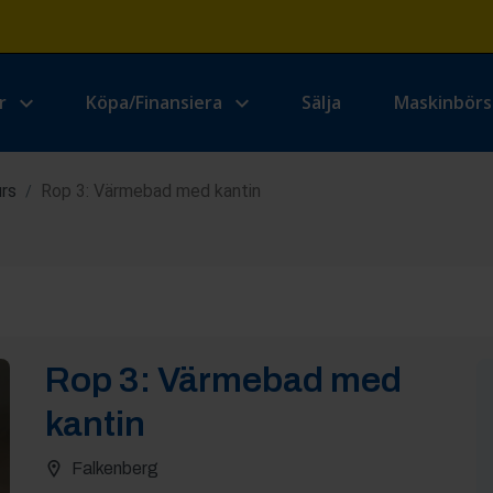
r
Köpa/Finansiera
Sälja
Maskinbör
urs
Rop 3: Värmebad med kantin
/
Rop
3
:
Värmebad med
kantin
Falkenberg