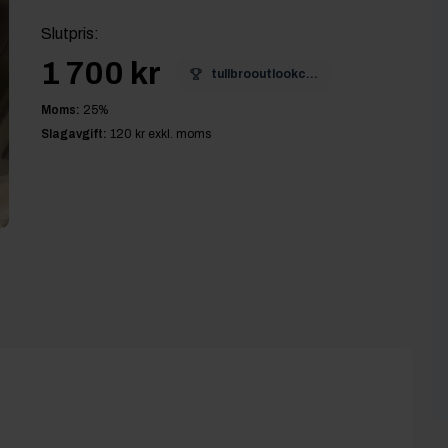
Slutpris
:
1 700 kr
tullbrooutlookc...
Moms:
25
%
Slagavgift:
120 kr
exkl. moms