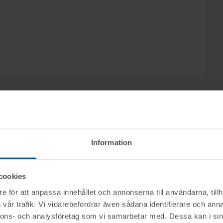
ricson, Advokatfirman Ertsborn i Falkenberg,
Information
genom nätauktion på www.tovek.se med avslut
cookies
e för att anpassa innehållet och annonserna till användarna, tillh
ktet vid angiven tid för visning.
vår trafik. Vi vidarebefordrar även sådana identifierare och anna
nerella frågor om auktioner och rop.
nnons- och analysföretag som vi samarbetar med. Dessa kan i sin