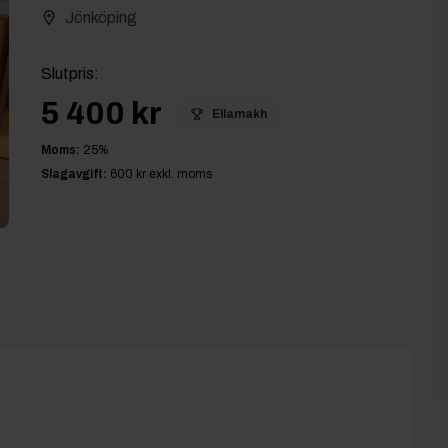
Jönköping
Slutpris
:
5 400 kr
Ellamakh
Moms:
25
%
Slagavgift:
600 kr
exkl. moms