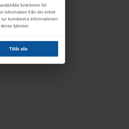
andahålla funktioner för
n information från din enhet
 tur kombinera informationen
deras tjänster.
Tillåt alla