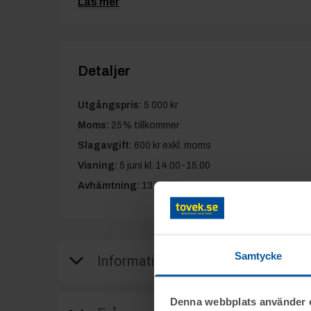
Läs mer
Detaljer
Utgångspris:
5 000 kr
Moms:
25% tillkommer
Slagavgift:
600 kr
exkl. moms
Visning:
5 juni kl. 14.00-15.00
Avhämtning:
13 juni kl. 10.00-15.00
Samtycke
Information
Denna webbplats använder 
På uppdrag av Elektrolux Home i Jönköping