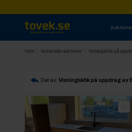
Auktione
Hem
Avslutade auktioner
Visningskök på uppd
/
/
Del av:
Visningskök på uppdrag av 