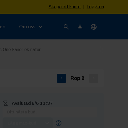
Skapa ett konto
|
Logga in
sen
Om oss
 One Fanér ek natur.
Rop
8
Avslutad
8/6 11:37
Lägg max-bud