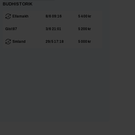
BUDHISTORIK
Ellamakh
8/6 09:16
5 400 kr
Gist87
3/6 21:01
5 200 kr
Smland
29/5 17:18
5 000 kr