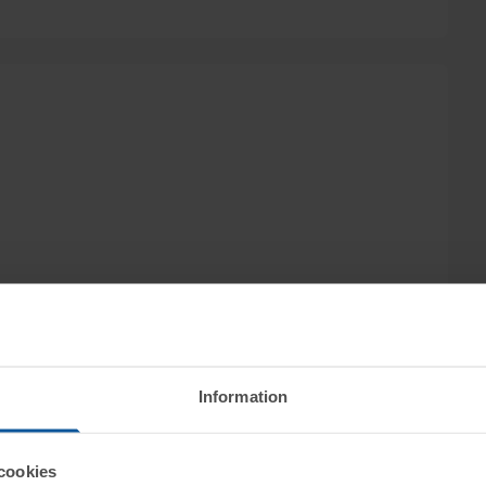
Information
cookies
 säljs visningskök på grund av flytt, genom