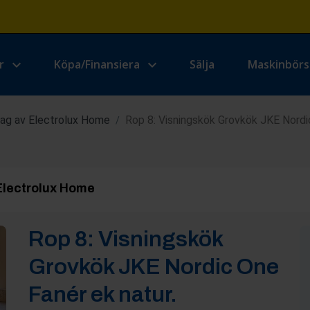
r
Köpa/Finansiera
Sälja
Maskinbör
rag av Electrolux Home
Rop 8: Visningskök Grovkök JKE Nordic
/
Electrolux Home
Rop
8
:
Visningskök
Grovkök JKE Nordic One
Fanér ek natur.