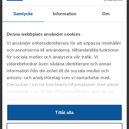
Moms:
25% tillkommer
Slagavgift:
900 kr
exkl. moms
Samtycke
Information
Om
Denna webbplats använder cookies
Vi använder enhetsidentifierare för att anpassa innehållet
Filer
och annonserna till användarna, tillhandahålla funktioner
för sociala medier och analysera vår trafik. Vi
Planritning
(
pdf
)
vidarebefordrar även sådana identifierare och annan
Ritning_1
(
pdf
)
information från din enhet till de sociala medier och
Ritning_2
(
pdf
)
annons- och analysföretag som vi samarbetar med.
Dessa kan i sin tur kombinera informationen med annan
Ritning_3
(
pdf
)
information som du har tillhandahållit eller som de har
samlat in när du har använt deras tjänster.
Tillåt alla
Information