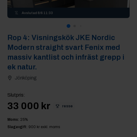
Avslutad
8/6 11:33
Rop
4
:
Visningskök JKE Nordic
Modern straight svart Fenix med
massiv kantlist och infräst grepp i
ek natur.
Jönköping
Slutpris
:
33 000 kr
resse
Moms:
25
%
Slagavgift:
900 kr
exkl. moms