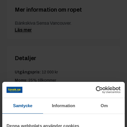
Mer information om ropet
Bänkskiva Sensa Vancouver.
Läs mer
Detaljer
Utgångspris:
12 000 kr
Moms:
25% tillkommer
Slagavgift:
900 kr
exkl. moms
Samtycke
Information
Om
Filer
Denna webbplats använder cookies