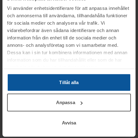
Planritning
(
pdf
)
Vi använder enhetsidentifierare för att anpassa innehållet
och annonserna till användarna, tillhandahålla funktioner
Ritning
(
pdf
)
för sociala medier och analysera vår trafik. Vi
vidarebefordrar även sådana identifierare och annan
information från din enhet till de sociala medier och
annons- och analysföretag som vi samarbetar med.
Information
Dessa kan i sin tur kombinera informationen med annan
information som du har tillhandahållit eller som de har
samlat in när du har använt deras tjänster.
På uppdrag av Elektrolux Home i Jönköping
Frågor
säljs visningskök på grund av flytt, genom
Tillåt alla
nätauktion på www.tovek.se med avslut
Frågor om visningsköken: Stefan tel.nr:
måndagen den 8 juni från kl.11.30.
Visning
070-2481711
Anpassa
Objektet säljes i befintligt skick.
Övriga frågor: tel. 0346-48770
Jönköping
Det är upp till köparen att kontrollera
Betalning
Avvisa
objektet vid angiven tid för visning.
Fredagen den 5 juni mellan kl. 14:00-15:00
.
Du kan alltid kontakta oss på 0346-48770 för
OBS! Lagda bud kan inte tas bort!
Betalningen skall vara Toveks Auktioner AB