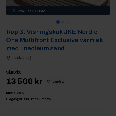
Avslutad
8/6 11:32
Rop
3
:
Visningskök JKE Nordic
One Multifront Exclusive varm ek
med lineoleum sand.
Jönköping
Slutpris
:
13 500 kr
sandrix
Moms:
25
%
Slagavgift:
900 kr
exkl. moms