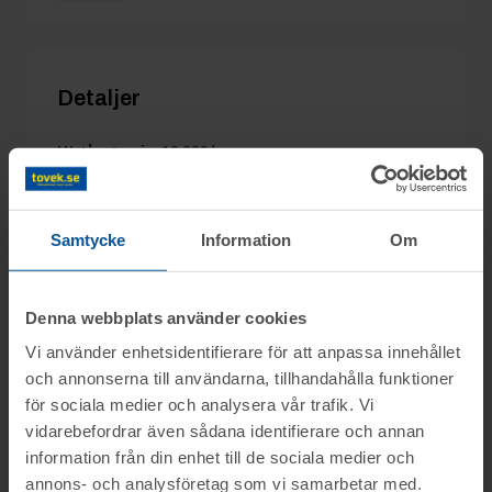
Detaljer
Utgångspris:
10 000 kr
Moms:
25% tillkommer
Slagavgift:
900 kr
exkl. moms
Samtycke
Information
Om
Denna webbplats använder cookies
Information
Vi använder enhetsidentifierare för att anpassa innehållet
och annonserna till användarna, tillhandahålla funktioner
På uppdrag av Elektrolux Home i Jönköping
för sociala medier och analysera vår trafik. Vi
Frågor
vidarebefordrar även sådana identifierare och annan
säljs visningskök på grund av flytt, genom
information från din enhet till de sociala medier och
nätauktion på www.tovek.se med avslut
annons- och analysföretag som vi samarbetar med.
Frågor om visningsköken: Stefan tel.nr: