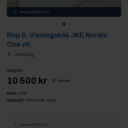
Avslutad
8/6 11:37
Rop
5
:
Visningskök JKE Nordic
One vit.
Jönköping
Slutpris
:
10 500 kr
clacon
Moms:
25
%
Slagavgift:
900 kr
exkl. moms
Avslutad
8/6 11:37