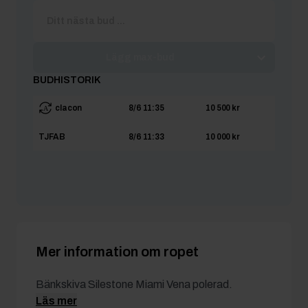
Lägg max-bud
BUDHISTORIK
clacon
8/6 11:35
10 500 kr
TJFAB
8/6 11:33
10 000 kr
Mer information om ropet
Bänkskiva Silestone Miami Vena polerad.
Läs mer