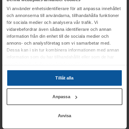
Utgångspris:
10 000 kr
Vi använder enhetsidentifierare för att anpassa innehållet
Moms:
25% tillkommer
och annonserna till användarna, tillhandahålla funktioner
Slagavgift:
900 kr
exkl. moms
för sociala medier och analysera vår trafik. Vi
vidarebefordrar även sådana identifierare och annan
information från din enhet till de sociala medier och
annons- och analysföretag som vi samarbetar med.
Information
Dessa kan i sin tur kombinera informationen med annan
information som du har tillhandahållit eller som de har
samlat in när du har använt deras tjänster.
På uppdrag av konkursförvaltare Anders
Frågor
Lundberg på Advokatfirman Kurt Lundberg
Tillåt alla
HB säljs konkursboet ur Gbg Köksaffär AB
Christian tel.nr: 0346-751681
(Electrolux Home) i Sisjön, (Askim), genom
Visning
Anpassa
nätauktion på www.tovek.se, med avslut
Du kan alltid kontakta oss på 0346-48770 för
tisdagen den 7 oktober från kl.08.30.
Askim
generella frågor om auktioner och rop.
Betalning
Avvisa
Objektet säljes i befintligt skick.
Fredagen den 3 okt. mellan kl. 13:00-
Det är upp till köparen att kontrollera
14:00
.