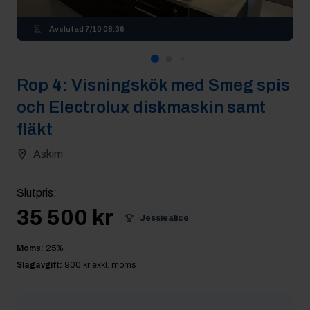
Avslutad
7/10 08:36
Rop
4
:
Visningskök med Smeg spis
och Electrolux diskmaskin samt
fläkt
Askim
Slutpris
:
35 500 kr
Jessiealice
Moms:
25
%
Slagavgift:
900 kr
exkl. moms