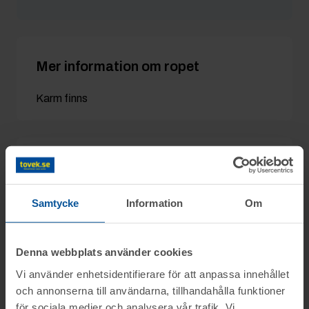
Floris
27/11 21:11
750 kr
Hellgno
27/11 21:11
700 kr
Mer information om ropet
Karm finns
Detaljer
Utgångspris:
200 kr
Samtycke
Information
Om
Moms:
25% tillkommer
Slagavgift:
120 kr
exkl. moms
Denna webbplats använder cookies
Vi använder enhetsidentifierare för att anpassa innehållet
och annonserna till användarna, tillhandahålla funktioner
för sociala medier och analysera vår trafik. Vi