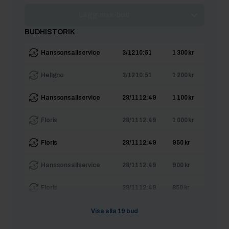
Lägg max-bud
BUDHISTORIK
Hanssonsallservice
3/12 10:51
1 300 kr
Hellgno
3/12 10:51
1 200 kr
Hanssonsallservice
28/11 12:49
1 100 kr
Floris
28/11 12:49
1 000 kr
Floris
28/11 12:49
950 kr
Hanssonsallservice
28/11 12:49
900 kr
Floris
28/11 12:49
850 kr
Hanssonsallservice
28/11 12:49
800 kr
Visa alla
19
bud