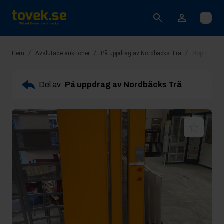
Öppna
/
/
/
Hem
Avslutade auktioner
På uppdrag av Nordbäcks Trä
Rop 2: Ytter
Del av:
På uppdrag av Nordbäcks Trä