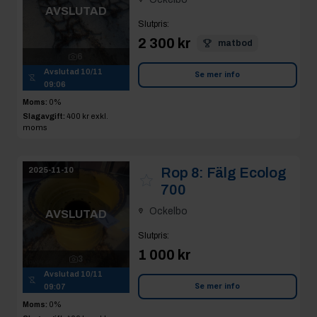
AVSLUTAD
Slutpris
:
2 300 kr
matbod
6
Avslutad
10/11
Se mer info
09:06
Moms:
0%
Slagavgift:
400 kr
exkl.
moms
Rop 8:
Fälg Ecolog
2025-11-10
700
Ockelbo
AVSLUTAD
Slutpris
:
1 000 kr
3
Avslutad
10/11
Se mer info
09:07
Moms:
0%