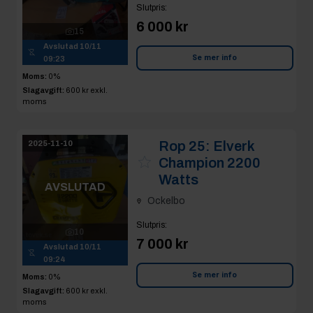
Slutpris
:
6 000 kr
15
Avslutad
10/11
Se mer info
09:23
Moms:
0%
Slagavgift:
600 kr
exkl.
moms
Rop 25:
Elverk
2025-11-10
Champion 2200
Watts
AVSLUTAD
Ockelbo
Slutpris
:
10
7 000 kr
Avslutad
10/11
09:24
Se mer info
Moms:
0%
Slagavgift:
600 kr
exkl.
moms