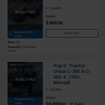
Ockelbo
AVSLUTAD
Slutpris
:
3 000 kr
7
Avslutad
10/11
Se mer info
09:03
Moms:
0%
Slagavgift:
500 kr
exkl.
moms
Rop 5:
Traktor
2025-11-10
Ursus C-385 A-C-
385-4, 1984,
AVSLUTAD
Manuell
Ockelbo
27
Slutpris
:
Avslutad
10/11
35 000 kr
09:04
Karol