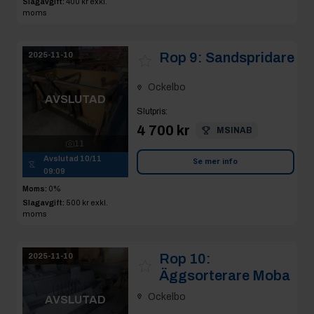
Slagavgift:
400 kr
exkl.
moms
Rop 9:
Sandspridare
2025-11-10
Ockelbo
AVSLUTAD
Slutpris
:
4 700 kr
MSINAB
11
Avslutad
10/11
Se mer info
09:09
Moms:
0%
Slagavgift:
500 kr
exkl.
moms
Rop 10:
2025-11-10
Äggsorterare Moba
Ockelbo
AVSLUTAD