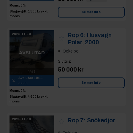
Moms:
0%
Slagavgift:
1 300 kr
exkl.
Se mer info
moms
Rop 6:
Husvagn
2025-11-10
Polar, 2000
Ockelbo
AVSLUTAD
Slutpris
:
50 000 kr
31
Avslutad
10/11
Se mer info
09:05
Moms:
0%
Slagavgift:
4 600 kr
exkl.
moms
Rop 7:
Snökedjor
2025-11-10
Ockelbo