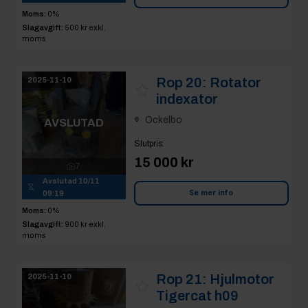
Moms:
0%
Slagavgift:
500 kr
exkl.
moms
Rop 20:
Rotator
2025-11-10
indexator
Ockelbo
AVSLUTAD
Slutpris
:
15 000 kr
7
Avslutad
10/11
Se mer info
09:19
Moms:
0%
Slagavgift:
900 kr
exkl.
moms
Rop 21:
Hjulmotor
2025-11-10
Tigercat h09