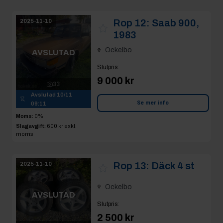
Rop 12:
Saab 900,
2025-11-10
1983
Ockelbo
AVSLUTAD
Slutpris
:
9 000 kr
33
Avslutad
10/11
Se mer info
09:11
Moms:
0%
Slagavgift:
600 kr
exkl.
moms
Rop 13:
Däck 4 st
2025-11-10
Ockelbo
AVSLUTAD
Slutpris
:
2 500 kr