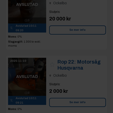
Ockelbo
AVSLUTAD
Slutpris
:
20 000 kr
5
Avslutad
10/11
Se mer info
09:20
Moms:
0%
Slagavgift:
1 300 kr
exkl.
moms
Rop 22:
Motorsåg
2025-11-10
Husqvarna
Ockelbo
AVSLUTAD
Slutpris
:
2 000 kr
8
Avslutad
10/11
Se mer info
09:21
Moms:
0%