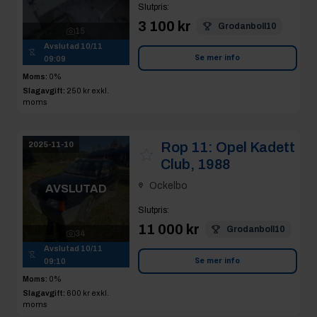
Slutpris
:
3 100 kr
Grodanboll10
15
Avslutad
10/11
Se mer info
09:09
Moms:
0%
Slagavgift:
250 kr
exkl.
moms
Rop 11:
Opel Kadett
2025-11-10
Club, 1988
Ockelbo
AVSLUTAD
Slutpris
:
11 000 kr
Grodanboll10
34
Avslutad
10/11
Se mer info
09:10
Moms:
0%
Slagavgift:
600 kr
exkl.
moms