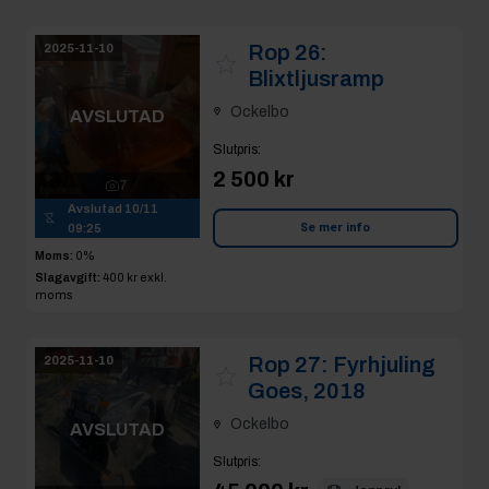
Rop 26:
2025-11-10
Blixtljusramp
Ockelbo
AVSLUTAD
Slutpris
:
2 500 kr
7
Avslutad
10/11
Se mer info
09:25
Moms:
0%
Slagavgift:
400 kr
exkl.
moms
Rop 27:
Fyrhjuling
2025-11-10
Goes, 2018
Ockelbo
AVSLUTAD
Slutpris
: