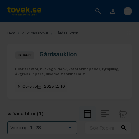
Öppna
/
/
Hem
Auktionsarkivet
Gårdsauktion
Gårdsauktion
ID:
6463
Bilar, traktor, husvagn, däck, veteranmopeder, fyrhjuling,
åkgräsklippare, diverse maskiner m.m.
Ockelbo
2025-11-10
Visa filter
(1)