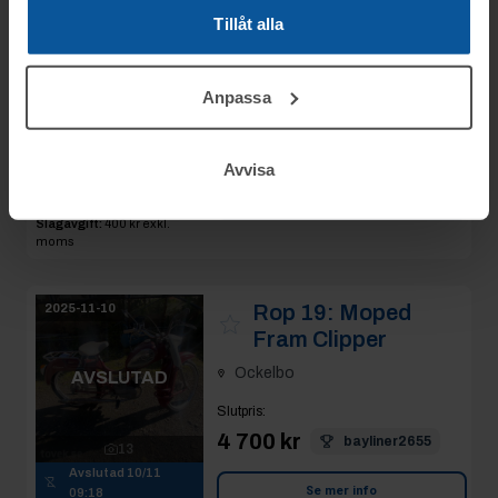
Trampmoped
Tillåt alla
Crescent
AVSLUTAD
Ockelbo
Anpassa
Slutpris
:
10
4 200 kr
bayliner2655
Avslutad
10/11
Avvisa
09:17
Se mer info
Moms:
0%
Slagavgift:
400 kr
exkl.
moms
Rop 19:
Moped
2025-11-10
Fram Clipper
Ockelbo
AVSLUTAD
Slutpris
:
4 700 kr
bayliner2655
13
Avslutad
10/11
Se mer info
09:18