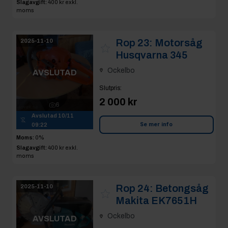
Slagavgift:
400 kr
exkl.
moms
Rop 23:
Motorsåg
2025-11-10
Husqvarna 345
Ockelbo
AVSLUTAD
Slutpris
:
2 000 kr
6
Avslutad
10/11
Se mer info
09:22
Moms:
0%
Slagavgift:
400 kr
exkl.
moms
Rop 24:
Betongsåg
2025-11-10
Makita EK7651H
Ockelbo
AVSLUTAD