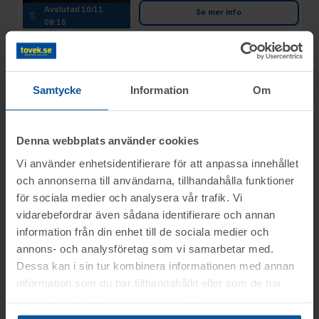
Avslutad
10/11
Se mer info
09:15
Moms:
0%
Slagavgift:
400 kr
exkl.
moms
Samtycke
Information
Om
Rop 17:
Mopeder
2025-11-10
Puch Florida 2 st
Denna webbplats använder cookies
samt Moped Baghee
AVSLUTAD
1 st
Vi använder enhetsidentifierare för att anpassa innehållet
och annonserna till användarna, tillhandahålla funktioner
Ockelbo
för sociala medier och analysera vår trafik. Vi
22
Slutpris
:
vidarebefordrar även sådana identifierare och annan
Avslutad
10/11
8 700 kr
09:16
Kolpelle
information från din enhet till de sociala medier och
Moms:
0%
annons- och analysföretag som vi samarbetar med.
Slagavgift:
500 kr
exkl.
Se mer info
Dessa kan i sin tur kombinera informationen med annan
moms
information som du har tillhandahållit eller som de har
samlat in när du har använt deras tjänster.
Rop 18:
2025-11-10