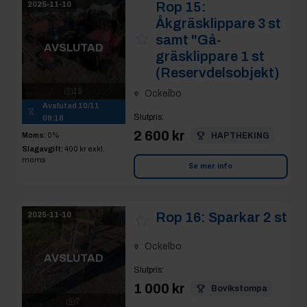
Rop 15:
2025-11-10
Åkgräsklippare 3 st
samt "Gå-
AVSLUTAD
gräsklippare 1 st
(Reservdelsobjekt)
15
Ockelbo
Avslutad
10/11
Slutpris
:
09:18
2 600 kr
Moms:
0%
HAPTHEKING
Slagavgift:
400 kr
exkl.
moms
Se mer info
Rop 16:
Sparkar 2 st
2025-11-10
Ockelbo
AVSLUTAD
Slutpris
:
1 000 kr
Bovikstompa
7