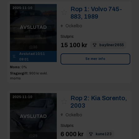
Rop 1:
Volvo 745-
2025-11-10
883, 1989
Ockelbo
AVSLUTAD
Slutpris
:
15 100 kr
bayliner2655
30
Avslutad
10/11
Se mer info
09:01
Moms:
0%
Slagavgift:
900 kr
exkl.
moms
Rop 2:
Kia Sorento,
2025-11-10
2003
Ockelbo
AVSLUTAD
Slutpris
:
6 000 kr
kune123
29