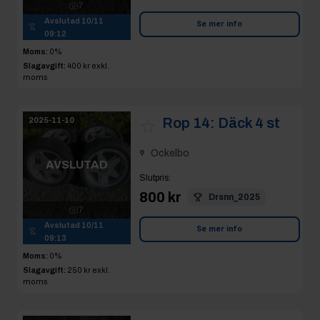
7
Avslutad
10/11
Se mer info
09:12
Moms:
0%
Slagavgift:
400 kr
exkl.
moms
Rop 14:
Däck 4 st
2025-11-10
Ockelbo
AVSLUTAD
Slutpris
:
800 kr
Drsnn_2025
7
Avslutad
10/11
Se mer info
09:13
Moms:
0%
Slagavgift:
250 kr
exkl.
moms