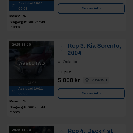
Avslutad
10/11
Se mer info
09:01
Moms:
0%
Slagavgift:
600 kr
exkl.
moms
Rop 3:
Kia Sorento,
2025-11-10
2004
Ockelbo
AVSLUTAD
Slutpris
:
5 000 kr
kune123
26
Avslutad
10/11
Se mer info
09:02
Moms:
0%
Slagavgift:
600 kr
exkl.
moms
Rop 4:
Däck 4 st
2025-11-10