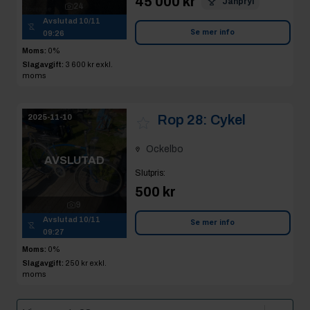
45 000 kr
Janpryl
24
Avslutad
10/11
Se mer info
09:26
Moms:
0%
Slagavgift:
3 600 kr
exkl.
moms
Rop 28:
Cykel
2025-11-10
Ockelbo
AVSLUTAD
Slutpris
:
500 kr
9
Avslutad
10/11
Se mer info
09:27
Moms:
0%
Slagavgift:
250 kr
exkl.
moms