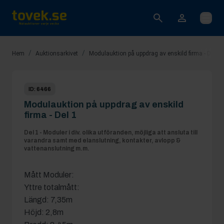
Öppna
/
/
Hem
Auktionsarkivet
Modulauktion på uppdrag av enskild firma - Del 1
ID:
6466
Modulauktion på uppdrag av enskild
firma - Del 1
Del 1 - Moduler i div. olika utföranden, möjliga att ansluta till
varandra samt med elanslutning, kontakter, avlopp &
vattenanslutning m.m.
Mått Moduler:
Yttre totalmått:
Längd: 7,35m
Höjd: 2,8m