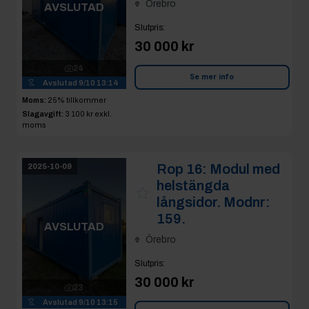
Örebro
AVSLUTAD
Slutpris
:
30 000 kr
24
Se mer info
Avslutad
9/10 13:14
Moms:
25% tillkommer
Slagavgift:
3 100 kr
exkl.
moms
Rop 16:
Modul med
2025-10-09
helstängda
långsidor. Modnr:
159.
AVSLUTAD
Örebro
Slutpris
:
30 000 kr
23
Avslutad
9/10 13:15