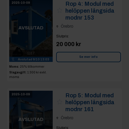
Rop 4:
Modul med
2025-10-09
helöppen långsida
modnr 153
Örebro
AVSLUTAD
Slutpris
:
20 000 kr
17
Se mer info
Avslutad
9/10 13:03
Moms:
25% tillkommer
Slagavgift:
1 300 kr
exkl.
moms
Rop 5:
Modul med
2025-10-09
helöppen långsida
modnr 161
Örebro
AVSLUTAD
Slutpris
: