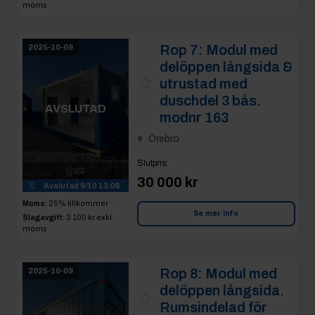
moms
Rop 7:
Modul med
2025-10-09
delöppen långsida &
utrustad med
duschdel 3 bås.
AVSLUTAD
modnr 163
Örebro
Slutpris
:
23
30 000 kr
Avslutad
9/10 13:06
Moms:
25% tillkommer
Se mer info
Slagavgift:
3 100 kr
exkl.
moms
Rop 8:
Modul med
2025-10-09
delöppen långsida.
Rumsindelad för