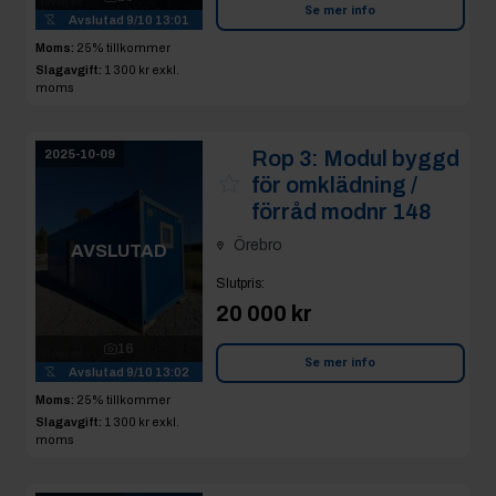
Se mer info
Avslutad
9/10 13:01
Moms:
25% tillkommer
Slagavgift:
1 300 kr
exkl.
moms
Rop 3:
Modul byggd
2025-10-09
för omklädning /
förråd modnr 148
Örebro
AVSLUTAD
Slutpris
:
20 000 kr
16
Se mer info
Avslutad
9/10 13:02
Moms:
25% tillkommer
Slagavgift:
1 300 kr
exkl.
moms