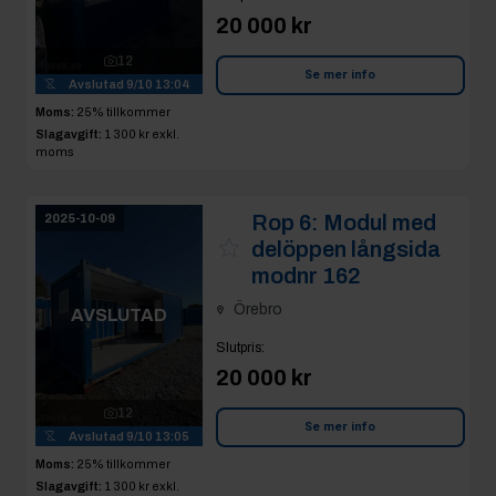
20 000 kr
12
Se mer info
Avslutad
9/10 13:04
Moms:
25% tillkommer
Slagavgift:
1 300 kr
exkl.
moms
Rop 6:
Modul med
2025-10-09
delöppen långsida
modnr 162
Örebro
AVSLUTAD
Slutpris
:
20 000 kr
12
Se mer info
Avslutad
9/10 13:05
Moms:
25% tillkommer
Slagavgift:
1 300 kr
exkl.