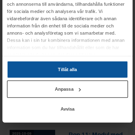
Avslutad
9/10 13:08
och annonserna till användarna, tillhandahålla funktioner
Se mer info
Moms:
25% tillkommer
för sociala medier och analysera vår trafik. Vi
Slagavgift:
1 300 kr
exkl.
vidarebefordrar även sådana identifierare och annan
moms
information från din enhet till de sociala medier och
annons- och analysföretag som vi samarbetar med.
Rop 10:
Modul med
2025-10-09
Dessa kan i sin tur kombinera informationen med annan
helstängda väggar
information som du har tillhandahållit eller som de har
med 2st
samlat in när du har använt deras tjänster.
dörröppningar.
AVSLUTAD
Modnr: 164
Tillåt alla
Örebro
Slutpris
:
Anpassa
22
30 000 kr
Avslutad
9/10 13:09
Moms:
25% tillkommer
Avvisa
Se mer info
Slagavgift:
3 100 kr
exkl.
moms
Rop 11:
Modul med
2025-10-09