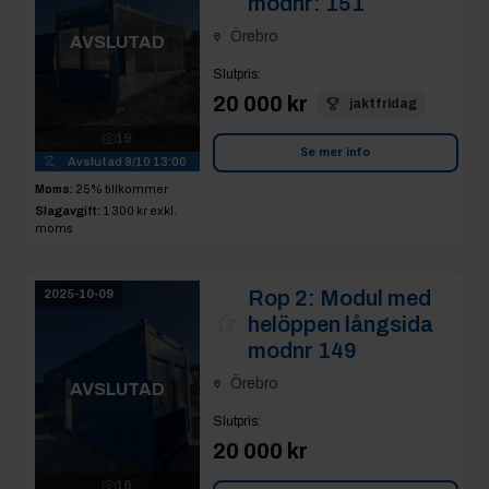
modnr: 151
Örebro
AVSLUTAD
Slutpris
:
20 000 kr
jaktfridag
19
Se mer info
Avslutad
9/10 13:00
Moms:
25% tillkommer
Slagavgift:
1 300 kr
exkl.
moms
Rop 2:
Modul med
2025-10-09
helöppen långsida
modnr 149
Örebro
AVSLUTAD
Slutpris
:
20 000 kr
16