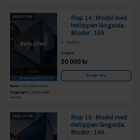
Rop 14:
Modul med
2025-10-09
helöppen långsida.
Modnr: 155
Örebro
AVSLUTAD
Slutpris
:
20 000 kr
14
Se mer info
Avslutad
9/10 13:13
Moms:
25% tillkommer
Slagavgift:
1 300 kr
exkl.
moms
Rop 15:
Modul med
2025-10-09
delöppen långsida.
Modnr: 146.