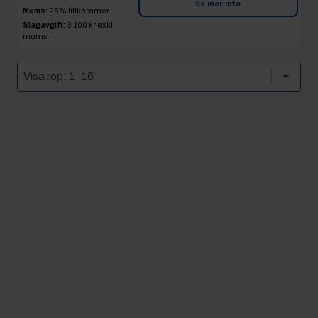
Se mer info
Moms:
25% tillkommer
Slagavgift:
3 100 kr
exkl.
moms