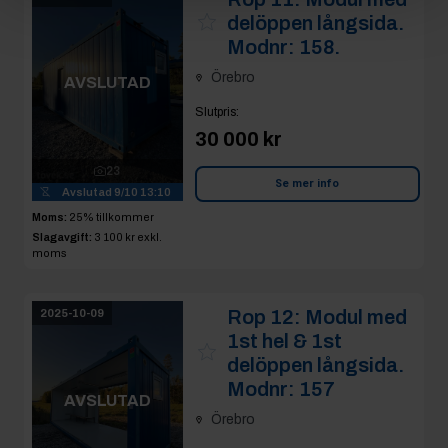
delöppen långsida.
Modnr: 158.
Örebro
AVSLUTAD
Slutpris
:
30 000 kr
23
Se mer info
Avslutad
9/10 13:10
Moms:
25% tillkommer
Slagavgift:
3 100 kr
exkl.
moms
Rop 12:
Modul med
2025-10-09
1st hel & 1st
delöppen långsida.
Modnr: 157
AVSLUTAD
Örebro