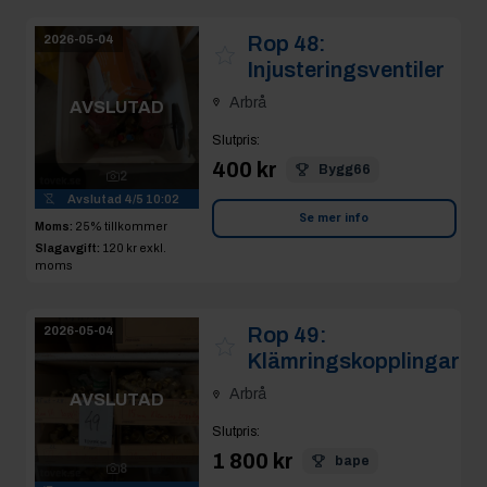
Arbrå
AVSLUTAD
Slutpris
:
1 800 kr
bape
8
Avslutad
4/5 10:04
Se mer info
Moms:
25% tillkommer
Slagavgift:
120 kr
exkl.
moms
Rop 50:
Metalldelar
2026-05-04
Arbrå
AVSLUTAD
Slutpris
:
550 kr
klassekula
8
Avslutad
4/5 10:04
Se mer info
Moms:
25% tillkommer
Slagavgift:
120 kr
exkl.
moms