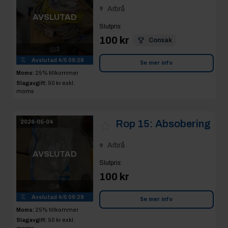
Arbrå
AVSLUTAD
Slutpris
:
100 kr
Consak
3
Avslutad
4/5 09:28
Se mer info
Moms:
25% tillkommer
Slagavgift:
50 kr
exkl.
moms
Rop 15:
Absobering
2026-05-04
Arbrå
AVSLUTAD
Slutpris
:
100 kr
4
Avslutad
4/5 09:29
Se mer info
Moms:
25% tillkommer
Slagavgift:
50 kr
exkl.
moms