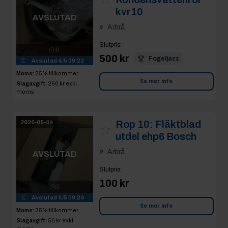
kvr10
AVSLUTAD
Arbrå
Slutpris
:
6
500 kr
Fogeljazz
Avslutad
4/5 09:23
Moms:
25% tillkommer
Se mer info
Slagavgift:
250 kr
exkl.
moms
Rop 10:
Fläktblad
2026-05-04
utdel ehp6 Bosch
Arbrå
AVSLUTAD
Slutpris
:
100 kr
3
Avslutad
4/5 09:24
Se mer info
Moms:
25% tillkommer
Slagavgift:
50 kr
exkl.