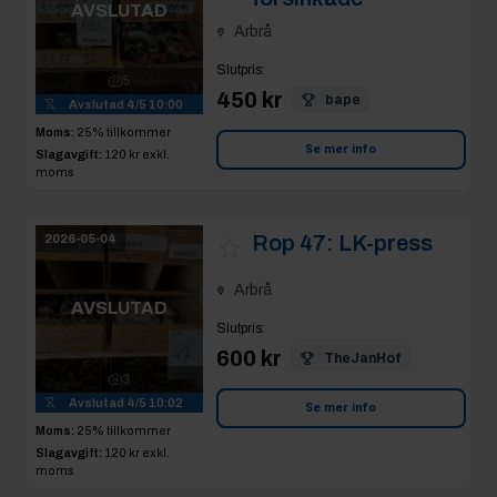
3
Avslutad
4/5 10:02
Se mer info
Moms:
25% tillkommer
Slagavgift:
120 kr
exkl.
moms
Rop 48:
2026-05-04
Injusteringsventiler
Arbrå
AVSLUTAD
Slutpris
:
400 kr
Bygg66
2
Avslutad
4/5 10:02
Se mer info
Moms:
25% tillkommer
Slagavgift:
120 kr
exkl.
moms
Rop 49:
2026-05-04
Klämringskopplingar