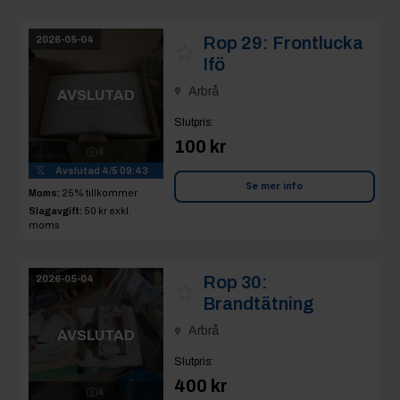
Arbrå
AVSLUTAD
Slutpris
:
100 kr
4
Avslutad
4/5 09:43
Se mer info
Moms:
25% tillkommer
Slagavgift:
50 kr
exkl.
moms
Rop 30:
2026-05-04
Brandtätning
Arbrå
AVSLUTAD
Slutpris
:
400 kr
4
Avslutad
4/5 09:44
Se mer info
Moms:
25% tillkommer
Slagavgift:
120 kr
exkl.
moms