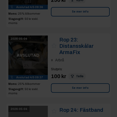
12
Avslutad
4/5 09:36
Se mer info
Moms:
25% tillkommer
Slagavgift:
50 kr
exkl.
moms
Rop 23:
2026-05-04
Distansskålar
ArmaFix
AVSLUTAD
Arbrå
Slutpris
:
2
100 kr
felle
Avslutad
4/5 09:37
Moms:
25% tillkommer
Se mer info
Slagavgift:
50 kr
exkl.
moms
Rop 24:
Fästband
2026-05-04