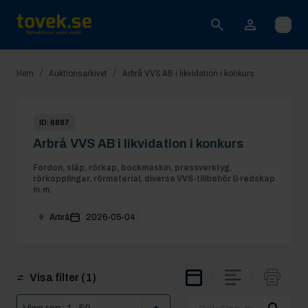
Öppna
/
/
Hem
Auktionsarkivet
Arbrå VVS AB i likvidation i konkurs
ID:
6887
Arbrå VVS AB i likvidation i konkurs
Fordon, släp, rörkap, bockmaskin, pressverktyg,
rörkopplingar, rörmaterial, diverse VVS-tillbehör & redskap
m.m.
Arbrå
2026-05-04
Visa filter
(1)