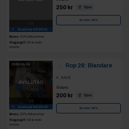
4
Avslutad
4/5 09:41
Se mer info
Moms:
25% tillkommer
Slagavgift:
50 kr
exkl.
moms
Rop 28:
Blandare
2026-05-04
Arbrå
AVSLUTAD
Slutpris
:
200 kr
Bjno
3
Avslutad
4/5 09:42
Se mer info
Moms:
25% tillkommer
Slagavgift:
50 kr
exkl.
moms
Rop 29:
Frontlucka
2026-05-04
Ifö