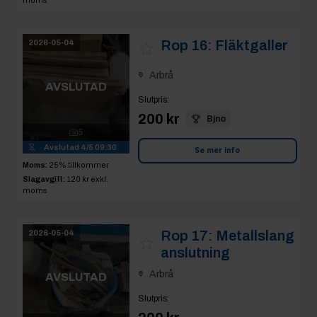
Rop 16:
Fläktgaller
2026-05-04
Arbrå
AVSLUTAD
Slutpris
:
200 kr
Bjno
5
Avslutad
4/5 09:30
Se mer info
Moms:
25% tillkommer
Slagavgift:
120 kr
exkl.
moms
Rop 17:
Metallslang
2026-05-04
anslutning
Arbrå
AVSLUTAD
Slutpris
: