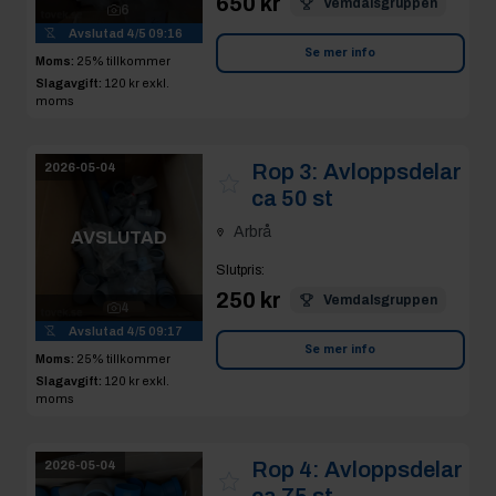
650 kr
Vemdalsgruppen
6
Avslutad
4/5 09:16
Se mer info
Moms:
25% tillkommer
Slagavgift:
120 kr
exkl.
moms
Rop 3:
Avloppsdelar
2026-05-04
ca 50 st
Arbrå
AVSLUTAD
Slutpris
:
250 kr
Vemdalsgruppen
4
Avslutad
4/5 09:17
Se mer info
Moms:
25% tillkommer
Slagavgift:
120 kr
exkl.
moms
Rop 4:
Avloppsdelar
2026-05-04
ca 75 st