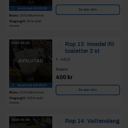
3
Avslutad
4/5 09:26
Se mer info
Moms:
25% tillkommer
Slagavgift:
50 kr
exkl.
moms
Rop 13:
Innedel Ifö
2026-05-04
toaletter 2 st
Arbrå
AVSLUTAD
Slutpris
:
400 kr
3
Avslutad
4/5 09:27
Se mer info
Moms:
25% tillkommer
Slagavgift:
120 kr
exkl.
moms
Rop 14:
Vattenslang
2026-05-04