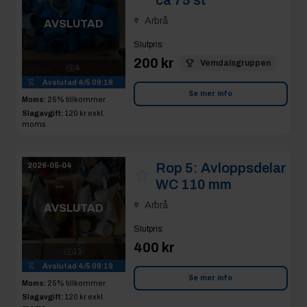
Arbrå
AVSLUTAD
Slutpris
:
200 kr
Vemdalsgruppen
4
Avslutad
4/5 09:18
Se mer info
Moms:
25% tillkommer
Slagavgift:
120 kr
exkl.
moms
Rop 5:
Avloppsdelar
2026-05-04
WC 110 mm
Arbrå
AVSLUTAD
Slutpris
:
400 kr
11
Avslutad
4/5 09:19
Se mer info
Moms:
25% tillkommer
Slagavgift:
120 kr
exkl.