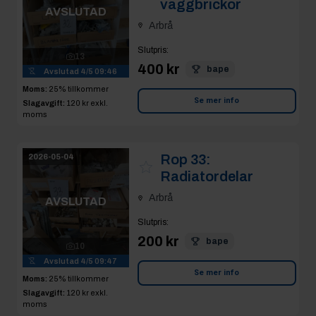
13
400 kr
bape
Avslutad
4/5 09:46
Moms:
25% tillkommer
Se mer info
Slagavgift:
120 kr
exkl.
moms
Rop 33:
2026-05-04
Radiatordelar
Arbrå
AVSLUTAD
Slutpris
:
200 kr
bape
10
Avslutad
4/5 09:47
Se mer info
Moms:
25% tillkommer
Slagavgift:
120 kr
exkl.
moms
Rop 34:
Div
2026-05-04
blandardelar