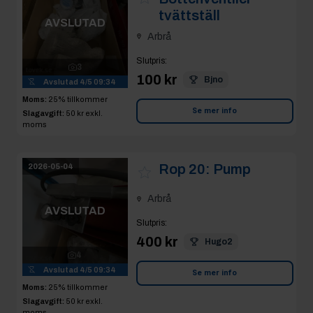
tvättställ
AVSLUTAD
Arbrå
Slutpris
:
3
100 kr
Bjno
Avslutad
4/5 09:34
Moms:
25% tillkommer
Se mer info
Slagavgift:
50 kr
exkl.
moms
Rop 20:
Pump
2026-05-04
Arbrå
AVSLUTAD
Slutpris
:
400 kr
Hugo2
4
Avslutad
4/5 09:34
Se mer info
Moms:
25% tillkommer
Slagavgift:
50 kr
exkl.
moms