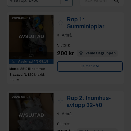
Rop 1:
2026-05-04
Gumminipplar
Arbrå
AVSLUTAD
Slutpris
:
200 kr
Vemdalsgruppen
3
Avslutad
4/5 09:15
Se mer info
Moms:
25% tillkommer
Slagavgift:
120 kr
exkl.
moms
Rop 2:
Inomhus-
2026-05-04
avlopp 32-40
Arbrå
AVSLUTAD
Slutpris
: