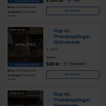
Rop 46:
2026-05-04
Presskopplingar
försinkade
AVSLUTAD
Arbrå
Slutpris
:
5
450 kr
bape
Avslutad
4/5 10:00
Moms:
25% tillkommer
Se mer info
Slagavgift:
120 kr
exkl.
moms
Rop 47:
LK-press
2026-05-04
Arbrå
AVSLUTAD
Slutpris
:
600 kr
TheJanHof