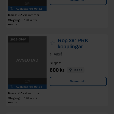
Arbrå
AVSLUTAD
Slutpris
:
600 kr
bape
3
Avslutad
4/5 09:54
Se mer info
Moms:
25% tillkommer
Slagavgift:
120 kr
exkl.
moms
Rop 40:
2026-05-04
Stålkopplingar
Arbrå
AVSLUTAD
Slutpris
:
300 kr
bape
3
Avslutad
4/5 09:54
Se mer info
Moms:
25% tillkommer
Slagavgift:
120 kr
exkl.
moms