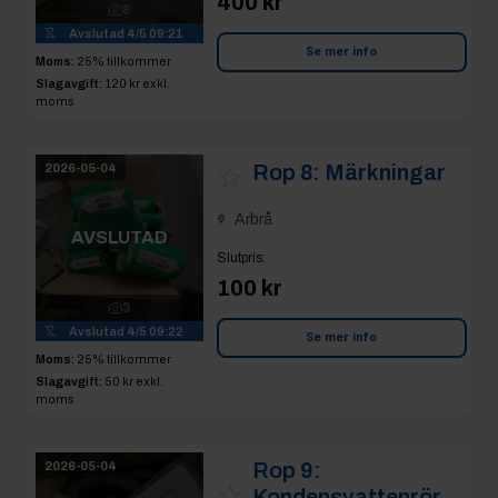
400 kr
8
Avslutad
4/5 09:21
Se mer info
Moms:
25% tillkommer
Slagavgift:
120 kr
exkl.
moms
Rop 8:
Märkningar
2026-05-04
Arbrå
AVSLUTAD
Slutpris
:
100 kr
3
Avslutad
4/5 09:22
Se mer info
Moms:
25% tillkommer
Slagavgift:
50 kr
exkl.
moms
Rop 9:
2026-05-04
Kondensvattenrör