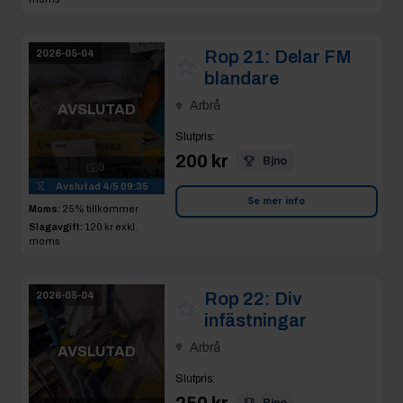
Rop 21:
Delar FM
2026-05-04
blandare
Arbrå
AVSLUTAD
Slutpris
:
200 kr
Bjno
9
Avslutad
4/5 09:35
Se mer info
Moms:
25% tillkommer
Slagavgift:
120 kr
exkl.
moms
Rop 22:
Div
2026-05-04
infästningar
Arbrå
AVSLUTAD
Slutpris
:
250 kr
Bjno