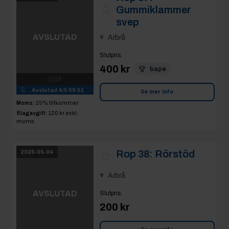
16
400 kr
bape
Avslutad
4/5 09:51
Moms:
25% tillkommer
Se mer info
Slagavgift:
120 kr
exkl.
moms
Rop 38:
Rörstöd
2026-05-04
Arbrå
AVSLUTAD
Slutpris
:
200 kr
4
Avslutad
4/5 09:52
Se mer info
Moms:
25% tillkommer
Slagavgift:
120 kr
exkl.
moms
Rop 39:
PRK-
2026-05-04
kopplingar