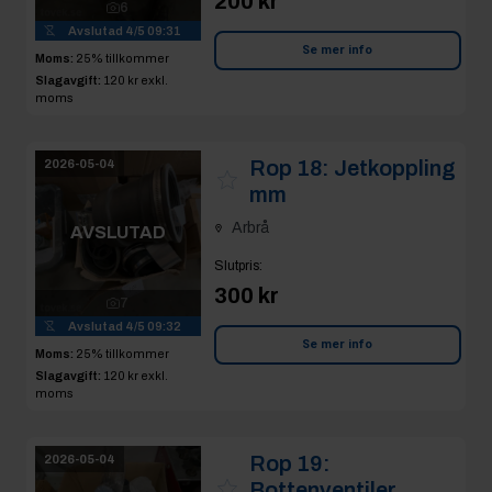
200 kr
6
Avslutad
4/5 09:31
Se mer info
Moms:
25% tillkommer
Slagavgift:
120 kr
exkl.
moms
Rop 18:
Jetkoppling
2026-05-04
mm
Arbrå
AVSLUTAD
Slutpris
:
300 kr
7
Avslutad
4/5 09:32
Se mer info
Moms:
25% tillkommer
Slagavgift:
120 kr
exkl.
moms
Rop 19:
2026-05-04
Bottenventiler