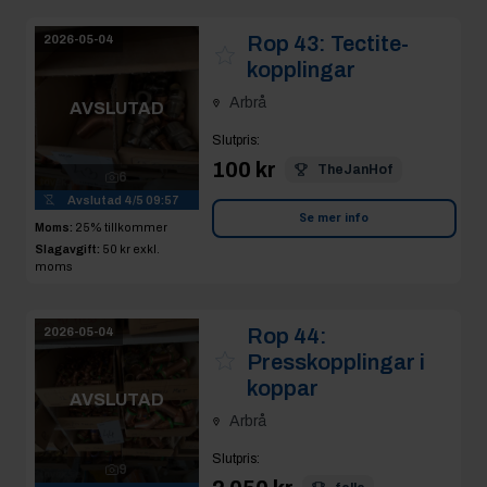
koppar
AVSLUTAD
Arbrå
Slutpris
:
9
2 050 kr
felle
Avslutad
4/5 09:59
Moms:
25% tillkommer
Se mer info
Slagavgift:
120 kr
exkl.
moms
Rop 45:
2026-05-04
Presskopplingar
förkromade
AVSLUTAD
Arbrå
Slutpris
:
5
500 kr
TheJanHof
Avslutad
4/5 09:59
Moms:
25% tillkommer
Se mer info
Slagavgift:
120 kr
exkl.
moms