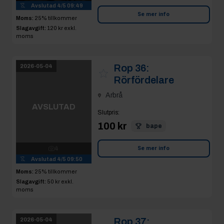
Rop 36:
2026-05-04
Rörfördelare
Arbrå
AVSLUTAD
Slutpris
:
100 kr
bape
4
Avslutad
4/5 09:50
Se mer info
Moms:
25% tillkommer
Slagavgift:
50 kr
exkl.
moms
Rop 37:
2026-05-04
Gummiklammer
svep
AVSLUTAD
Arbrå
Slutpris
: