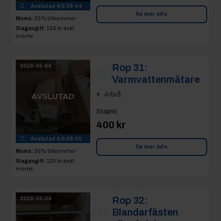
Rop 31:
2026-05-04
Varmvattenmätare
Arbrå
AVSLUTAD
Slutpris
:
400 kr
4
Avslutad
4/5 09:45
Se mer info
Moms:
25% tillkommer
Slagavgift:
120 kr
exkl.
moms
Rop 32:
2026-05-04
Blandarfästen
väggbrickor
AVSLUTAD
Arbrå
Slutpris
: