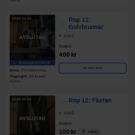
moms
Rop 11:
2026-05-04
Golvbrunnar
Arbrå
AVSLUTAD
Slutpris
:
400 kr
8
Avslutad
4/5 09:25
Se mer info
Moms:
25% tillkommer
Slagavgift:
120 kr
exkl.
moms
Rop 12:
Fästen
2026-05-04
Arbrå
AVSLUTAD
Slutpris
:
100 kr
ruben