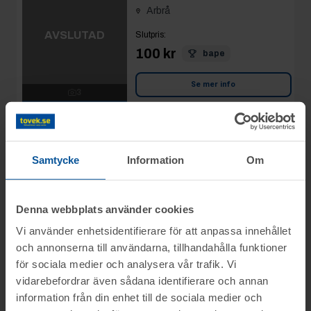
Arbrå
AVSLUTAD
Slutpris
:
100 kr
bape
3
Avslutad
4/5 09:38
Se mer info
Moms:
25% tillkommer
Slagavgift:
50 kr
exkl.
moms
Samtycke
Information
Om
Rop 25:
Div
2026-05-04
blandare
Arbrå
AVSLUTAD
Denna webbplats använder cookies
Vi använder enhetsidentifierare för att anpassa innehållet
Slutpris
:
100 kr
och annonserna till användarna, tillhandahålla funktioner
ruben
4
för sociala medier och analysera vår trafik. Vi
Avslutad
4/5 09:39
vidarebefordrar även sådana identifierare och annan
Se mer info
Moms:
25% tillkommer
information från din enhet till de sociala medier och
Slagavgift:
50 kr
exkl.
moms