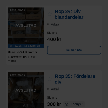
Arbrå
AVSLUTAD
Slutpris
:
400 kr
11
Avslutad
4/5 09:48
Se mer info
Moms:
25% tillkommer
Slagavgift:
120 kr
exkl.
moms
Rop 35:
Fördelare
2026-05-04
div
Arbrå
AVSLUTAD
Slutpris
:
300 kr
Ronny76
9
Avslutad
4/5 09:49
Se mer info
Moms:
25% tillkommer
Slagavgift:
120 kr
exkl.
moms