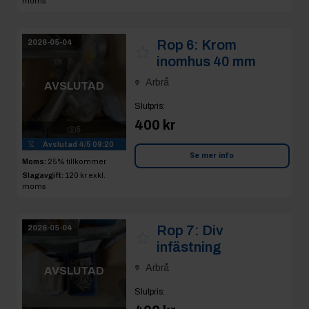
moms
Rop 6:
Krom
2026-05-04
inomhus 40 mm
Arbrå
AVSLUTAD
Slutpris
:
400 kr
5
Avslutad
4/5 09:20
Se mer info
Moms:
25% tillkommer
Slagavgift:
120 kr
exkl.
moms
Rop 7:
Div
2026-05-04
infästning
Arbrå
AVSLUTAD
Slutpris
: