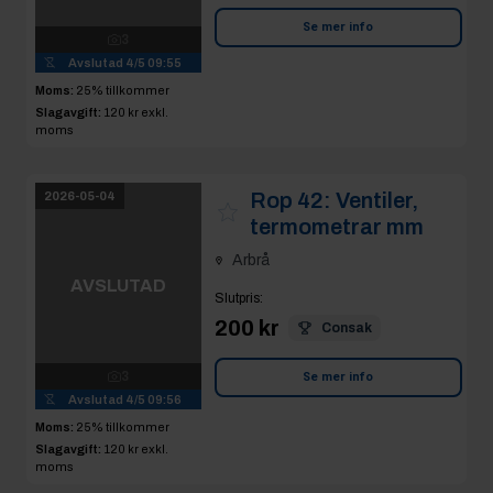
3
Avslutad
4/5 09:56
Se mer info
Moms:
25% tillkommer
Slagavgift:
120 kr
exkl.
moms
Rop 43:
Tectite-
2026-05-04
kopplingar
Arbrå
AVSLUTAD
Slutpris
:
100 kr
TheJanHof
6
Avslutad
4/5 09:57
Se mer info
Moms:
25% tillkommer
Slagavgift:
50 kr
exkl.
moms
Rop 44:
2026-05-04
Presskopplingar i