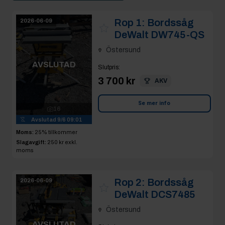
Rop 1:
Bordssåg
2026-06-09
DeWalt DW745-QS
Östersund
AVSLUTAD
Slutpris
:
3 700 kr
AKV
Se mer info
16
Avslutad
9/6 09:01
Moms:
25% tillkommer
Slagavgift:
250 kr
exkl.
moms
Rop 2:
Bordssåg
2026-06-09
DeWalt DCS7485
Östersund
AVSLUTAD