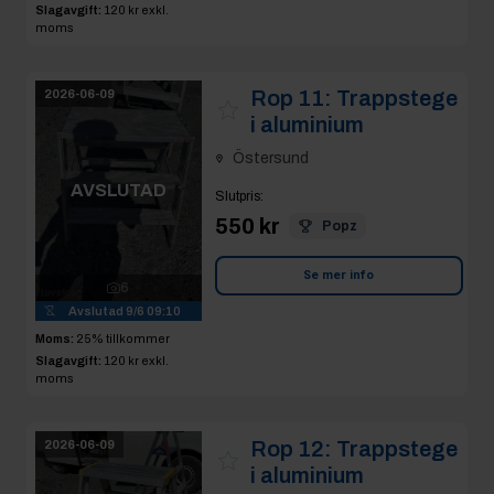
Slagavgift:
120 kr
exkl.
moms
Rop 11:
Trappstege
2026-06-09
i aluminium
Östersund
AVSLUTAD
Slutpris
:
550 kr
Popz
Se mer info
6
Avslutad
9/6 09:10
Moms:
25% tillkommer
Slagavgift:
120 kr
exkl.
moms
Rop 12:
Trappstege
2026-06-09
i aluminium