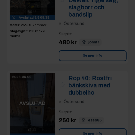
DeWalt Tigersåg,
slagborr och
11
bandslip
Avslutad
9/6 09:38
Östersund
Moms:
25% tillkommer
Slagavgift:
120 kr
exkl.
Slutpris
:
moms
480 kr
johnfr
Se mer info
Rop 40:
Rostfri
2026-06-09
bänkskiva med
dubbelho
Östersund
AVSLUTAD
Slutpris
:
250 kr
esso85
11
Se mer info