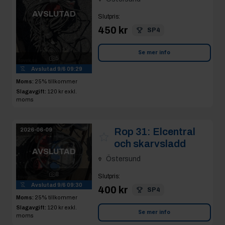
AVSLUTAD
Slutpris
:
450 kr
SP4
Se mer info
5
Avslutad
9/6 09:29
Moms:
25% tillkommer
Slagavgift:
120 kr
exkl.
moms
Rop 31:
Elcentral
2026-06-09
och skarvsladd
AVSLUTAD
Östersund
8
Slutpris
:
Avslutad
9/6 09:30
400 kr
SP4
Moms:
25% tillkommer
Slagavgift:
120 kr
exkl.
Se mer info
moms