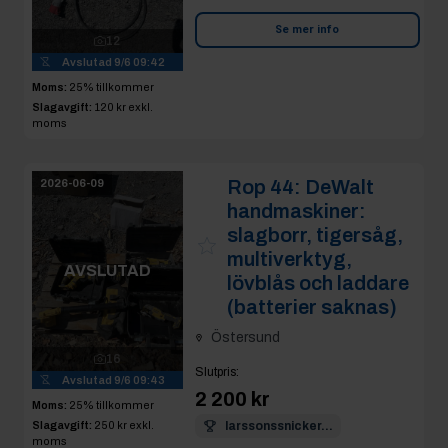
Se mer info
12
Avslutad
9/6 09:42
Moms:
25% tillkommer
Slagavgift:
120 kr
exkl.
moms
Rop 44:
DeWalt
2026-06-09
handmaskiner:
slagborr, tigersåg,
multiverktyg,
AVSLUTAD
lövblås och laddare
(batterier saknas)
Östersund
16
Slutpris
:
Avslutad
9/6 09:43
2 200 kr
Moms:
25% tillkommer
Slagavgift:
250 kr
exkl.
larssonssnicker...
moms