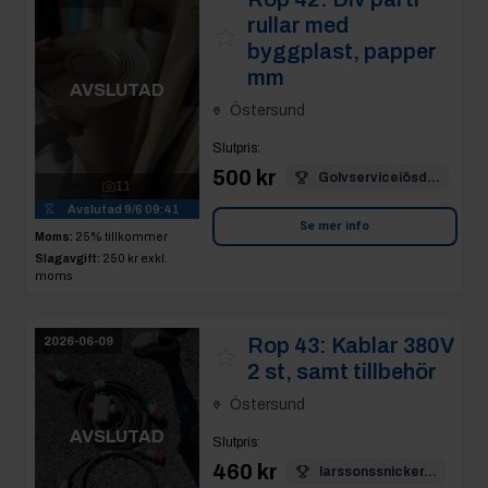
rullar med
byggplast, papper
mm
AVSLUTAD
Östersund
Slutpris
:
500 kr
Golvserviceiösd...
11
Avslutad
9/6 09:41
Se mer info
Moms:
25% tillkommer
Slagavgift:
250 kr
exkl.
moms
Rop 43:
Kablar 380V
2026-06-09
2 st, samt tillbehör
Östersund
AVSLUTAD
Slutpris
:
460 kr
larssonssnicker...