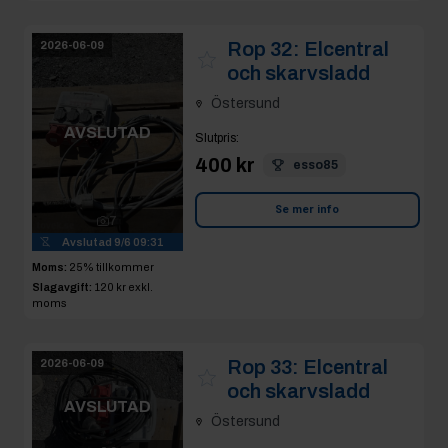
Rop 32:
Elcentral
2026-06-09
och skarvsladd
Östersund
AVSLUTAD
Slutpris
:
400 kr
esso85
Se mer info
7
Avslutad
9/6 09:31
Moms:
25% tillkommer
Slagavgift:
120 kr
exkl.
moms
Rop 33:
Elcentral
2026-06-09
och skarvsladd
AVSLUTAD
Östersund