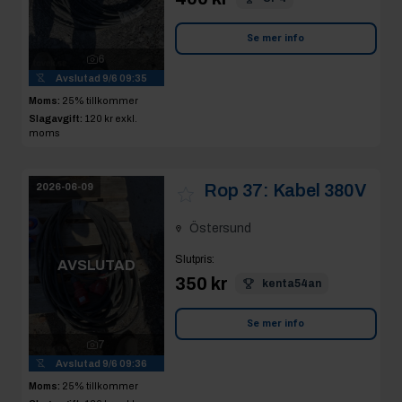
Se mer info
6
Avslutad
9/6 09:35
Moms:
25% tillkommer
Slagavgift:
120 kr
exkl.
moms
Rop 37:
Kabel 380V
2026-06-09
Östersund
Slutpris
:
AVSLUTAD
350 kr
kenta54an
Se mer info
7
Avslutad
9/6 09:36
Moms:
25% tillkommer