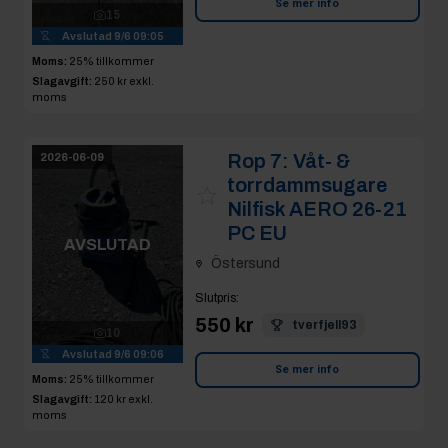
Se mer info
15
Avslutad
9/6 09:05
Moms:
25% tillkommer
Slagavgift:
250 kr
exkl.
moms
Rop 7:
Våt- &
2026-06-09
torrdammsugare
Nilfisk AERO 26-21
PC EU
AVSLUTAD
Östersund
Slutpris
:
550 kr
tverfjell93
10
Avslutad
9/6 09:06
Se mer info
Moms:
25% tillkommer
Slagavgift:
120 kr
exkl.
moms