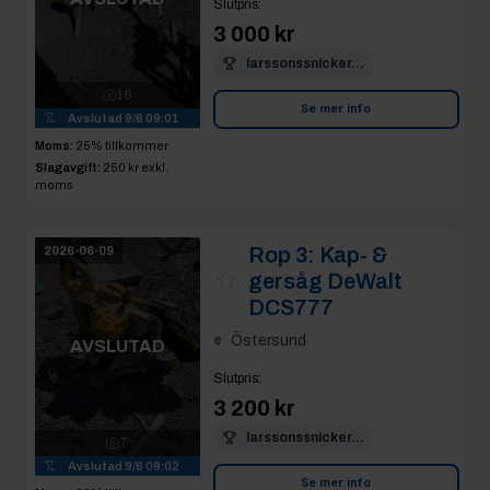
Slutpris
:
3 000 kr
larssonssnicker...
16
Se mer info
Avslutad
9/6 09:01
Moms:
25% tillkommer
Slagavgift:
250 kr
exkl.
moms
Rop 3:
Kap- &
2026-06-09
gersåg DeWalt
DCS777
Östersund
AVSLUTAD
Slutpris
:
3 200 kr
larssonssnicker...
7
Avslutad
9/6 09:02
Se mer info