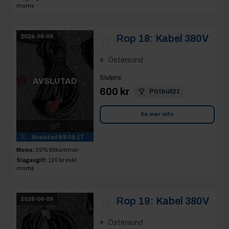
moms
Rop 18:
Kabel 380V
2026-06-09
Östersund
Slutpris
:
AVSLUTAD
600 kr
Pittbull21
Se mer info
7
Avslutad
9/6 09:17
Moms:
25% tillkommer
Slagavgift:
120 kr
exkl.
moms
Rop 19:
Kabel 380V
2026-06-09
Östersund