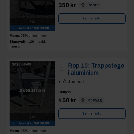
350 kr
Peran
Se mer info
6
Avslutad
9/6 09:08
Moms:
25% tillkommer
Slagavgift:
120 kr
exkl.
moms
Rop 10:
Trappstege
2026-06-09
i aluminium
Östersund
AVSLUTAD
Slutpris
:
450 kr
Hbbygg
Se mer info
6
Avslutad
9/6 09:09
Moms:
25% tillkommer