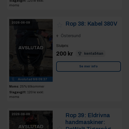
Slagavgift:
120 kr
exkl.
moms
Rop 38:
Kabel 380V
2026-06-09
Östersund
Slutpris
:
AVSLUTAD
200 kr
kenta54an
Se mer info
7
Avslutad
9/6 09:37
Moms:
25% tillkommer
Slagavgift:
120 kr
exkl.
moms
Rop 39:
Eldrivna
2026-06-09
handmaskiner:
AVSLUTAD