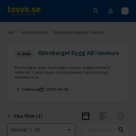
Öppna
/
/
Hem
Auktionsarkivet
Björnberget Bygg AB i konkurs
Björnberget Bygg AB i konkurs
ID:
6968
Bordssågar, kap- & gersågar, kablar, byggmaterial &
tilllbehör, trappstegar, handmaskiner, kakelverktyg,
fallselen m.m.
Östersund
2026-06-09
Visa filter
(1)