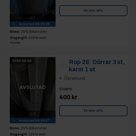
Se mer info
7
Avslutad
9/6 09:26
Moms:
25% tillkommer
Slagavgift:
250 kr
exkl.
moms
Rop 28:
Dörrar 3 st,
2026-06-09
karm 1 st
Östersund
AVSLUTAD
Slutpris
:
400 kr
Se mer info
8
Avslutad
9/6 09:27
Moms:
25% tillkommer
Slagavgift:
120 kr
exkl.