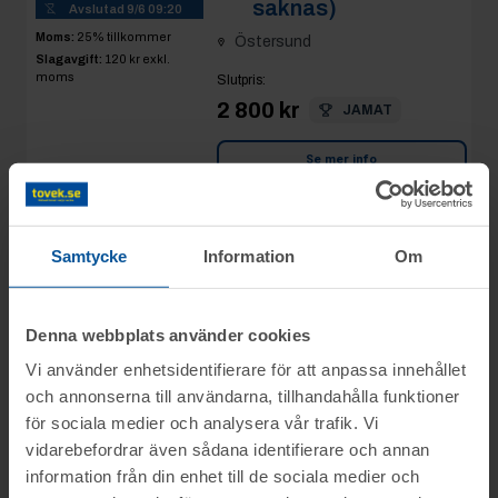
saknas)
Avslutad
9/6 09:20
Moms:
25% tillkommer
Östersund
Slagavgift:
120 kr
exkl.
moms
Slutpris
:
2 800 kr
JAMAT
Se mer info
Rop 21:
2026-06-09
Samtycke
Information
Om
Tryckluftsvinda
Aerfast
Östersund
Denna webbplats använder cookies
AVSLUTAD
Vi använder enhetsidentifierare för att anpassa innehållet
Slutpris
:
550 kr
och annonserna till användarna, tillhandahålla funktioner
Tomminen
för sociala medier och analysera vår trafik. Vi
6
vidarebefordrar även sådana identifierare och annan
Se mer info
Avslutad
9/6 09:20
information från din enhet till de sociala medier och
Moms:
25% tillkommer