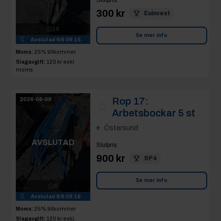
Slutpris
:
300 kr
Euinvest
10
Se mer info
Avslutad
9/6 09:15
Moms:
25% tillkommer
Slagavgift:
120 kr
exkl.
moms
Rop 17:
2026-06-09
Arbetsbockar 5 st
Östersund
AVSLUTAD
Slutpris
:
900 kr
SP4
Se mer info
8
Avslutad
9/6 09:16
Moms:
25% tillkommer
Slagavgift:
120 kr
exkl.