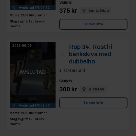
8
Slutpris
:
Avslutad
9/6 09:32
375 kr
kenta54an
Moms:
25% tillkommer
Slagavgift:
120 kr
exkl.
Se mer info
moms
Rop 34:
Rostfri
2026-06-09
bänkskiva med
dubbelho
Östersund
AVSLUTAD
Slutpris
:
300 kr
Bidbaby
13
Se mer info
Avslutad
9/6 09:33
Moms:
25% tillkommer
Slagavgift:
120 kr
exkl.
moms