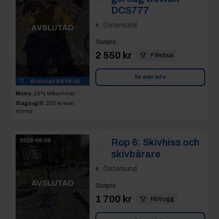
DCS777
Östersund
AVSLUTAD
Slutpris
:
2 550 kr
Fillebus
8
Se mer info
Avslutad
9/6 09:06
Moms:
25% tillkommer
Slagavgift:
250 kr
exkl.
moms
Rop 6:
Skivhiss och
2026-06-09
skivbärare
Östersund
AVSLUTAD
Slutpris
:
1 700 kr
Hbbygg