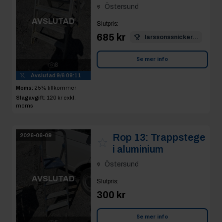
Östersund
AVSLUTAD
Slutpris
:
685 kr
larssonssnicker...
Se mer info
8
Avslutad
9/6 09:11
Moms:
25% tillkommer
Slagavgift:
120 kr
exkl.
moms
Rop 13:
Trappstege
2026-06-09
i aluminium
Östersund
AVSLUTAD
Slutpris
:
300 kr
Se mer info