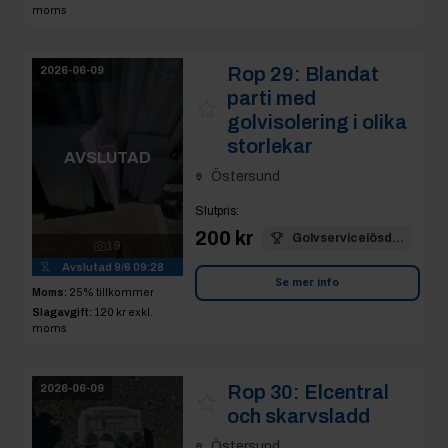
moms
Rop 29:
Blandat
2026-06-09
parti med
golvisolering i olika
storlekar
AVSLUTAD
Östersund
Slutpris
:
200 kr
Golvserviceiösd...
19
Avslutad
9/6 09:28
Se mer info
Moms:
25% tillkommer
Slagavgift:
120 kr
exkl.
moms
Rop 30:
Elcentral
2026-06-09
och skarvsladd
Östersund