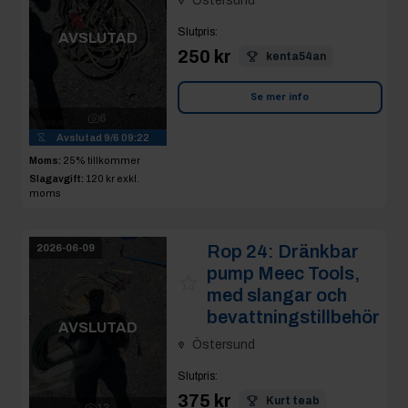
Östersund
Slutpris
:
AVSLUTAD
250 kr
kenta54an
Se mer info
6
Avslutad
9/6 09:22
Moms:
25% tillkommer
Slagavgift:
120 kr
exkl.
moms
Rop 24:
Dränkbar
2026-06-09
pump Meec Tools,
med slangar och
bevattningstillbehör
AVSLUTAD
Östersund
Slutpris
:
375 kr
Kurt teab