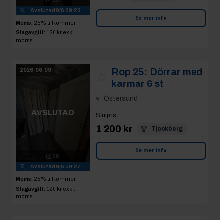
13
Avslutad
9/6 09:23
Se mer info
Moms:
25% tillkommer
Slagavgift:
120 kr
exkl.
moms
Rop 25:
Dörrar med
2026-06-09
karmar 6 st
Östersund
AVSLUTAD
Slutpris
:
1 200 kr
Tjockberg
Se mer info
26
Avslutad
9/6 09:27
Moms:
25% tillkommer
Slagavgift:
120 kr
exkl.
moms