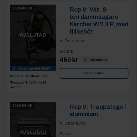
Rop 8:
Våt- &
2026-06-09
torrdammsugare
Kärcher WD 3 P, med
tillbehör
AVSLUTAD
Östersund
Slutpris
:
450 kr
nilssimon
12
Avslutad
9/6 09:07
Se mer info
Moms:
25% tillkommer
Slagavgift:
120 kr
exkl.
moms
Rop 9:
Trappstege i
2026-06-09
aluminium
Östersund
AVSLUTAD
Slutpris
: