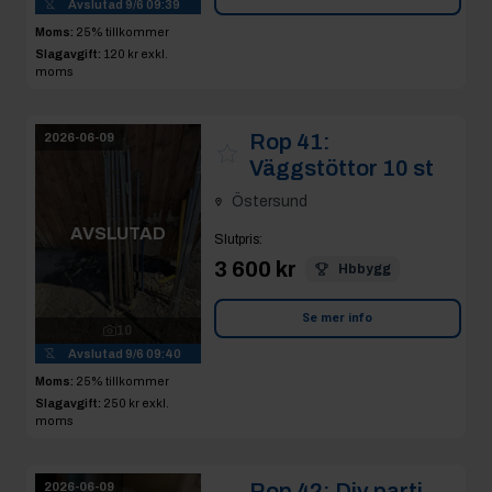
Avslutad
9/6 09:39
Moms:
25% tillkommer
Slagavgift:
120 kr
exkl.
moms
Rop 41:
2026-06-09
Väggstöttor 10 st
Östersund
AVSLUTAD
Slutpris
:
3 600 kr
Hbbygg
Se mer info
10
Avslutad
9/6 09:40
Moms:
25% tillkommer
Slagavgift:
250 kr
exkl.
moms
Rop 42:
Div parti
2026-06-09