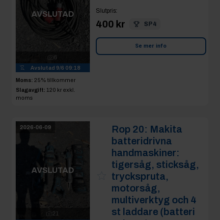
Slutpris
:
AVSLUTAD
400 kr
SP4
Se mer info
6
Avslutad
9/6 09:18
Moms:
25% tillkommer
Slagavgift:
120 kr
exkl.
moms
Rop 20:
Makita
2026-06-09
batteridrivna
handmaskiner:
tigersåg, sticksåg,
AVSLUTAD
tryckspruta,
motorsåg,
multiverktyg och 4
st laddare (batteri
21