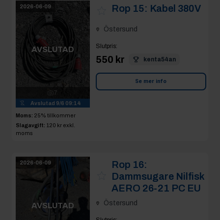
Rop 15:
Kabel 380V
2026-06-09
Östersund
Slutpris
:
AVSLUTAD
550 kr
kenta54an
Se mer info
7
Avslutad
9/6 09:14
Moms:
25% tillkommer
Slagavgift:
120 kr
exkl.
moms
Rop 16:
2026-06-09
Dammsugare Nilfisk
AERO 26-21 PC EU
Östersund
AVSLUTAD