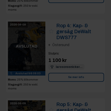
Moms:
25% tillkommer
Slagavgift:
250 kr
exkl.
moms
Rop 4:
Kap- &
2026-06-09
gersåg DeWalt
DWS777
Östersund
AVSLUTAD
Slutpris
:
1 100 kr
larssonssnicker...
10
Avslutad
9/6 09:03
Se mer info
Moms:
25% tillkommer
Slagavgift:
250 kr
exkl.
moms
Rop 5:
Kap- &
2026-06-09
gersåg DeWalt