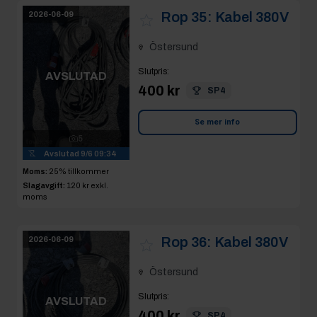
Rop 35:
Kabel 380V
2026-06-09
Östersund
Slutpris
:
AVSLUTAD
400 kr
SP4
Se mer info
5
Avslutad
9/6 09:34
Moms:
25% tillkommer
Slagavgift:
120 kr
exkl.
moms
Rop 36:
Kabel 380V
2026-06-09
Östersund
Slutpris
:
AVSLUTAD
400 kr
SP4