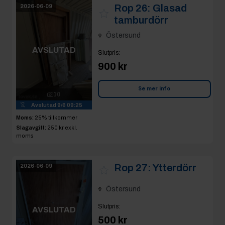
Rop 26:
Glasad
2026-06-09
tamburdörr
Östersund
AVSLUTAD
Slutpris
:
900 kr
Se mer info
10
Avslutad
9/6 09:25
Moms:
25% tillkommer
Slagavgift:
250 kr
exkl.
moms
Rop 27:
Ytterdörr
2026-06-09
Östersund
Slutpris
:
AVSLUTAD
500 kr