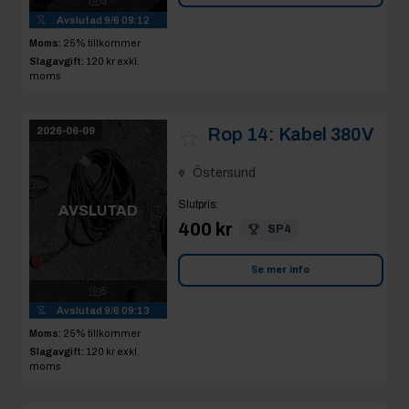
5
Avslutad
9/6 09:12
Moms:
25% tillkommer
Slagavgift:
120 kr
exkl.
moms
Rop 14:
Kabel 380V
2026-06-09
Östersund
Slutpris
:
AVSLUTAD
400 kr
SP4
Se mer info
5
Avslutad
9/6 09:13
Moms:
25% tillkommer
Slagavgift:
120 kr
exkl.
moms