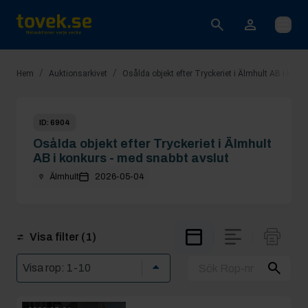
Öppna
/
/
Hem
Auktionsarkivet
Osålda objekt efter Tryckeriet i Älmhult AB i konk
ID:
6904
Osålda objekt efter Tryckeriet i Älmhult
AB i konkurs - med snabbt avslut
Älmhult
2026-05-04
Visa filter
(1)