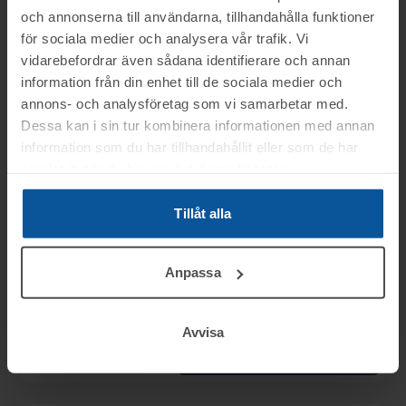
Slutpris
:
och annonserna till användarna, tillhandahålla funktioner
450 kr
eneryda
3
för sociala medier och analysera vår trafik. Vi
Avslutad
4/5 14:06
vidarebefordrar även sådana identifierare och annan
Se mer info
Moms:
25% tillkommer
information från din enhet till de sociala medier och
Slagavgift:
50 kr
exkl.
annons- och analysföretag som vi samarbetar med.
moms
Dessa kan i sin tur kombinera informationen med annan
information som du har tillhandahållit eller som de har
Rop 8:
2026-05-04
samlat in när du har använt deras tjänster.
Konferensrum
(rummet ska
Tillåt alla
AVSLUTAD
tömmas), (rop 94)
Älmhult
Anpassa
5
Slutpris
:
Avslutad
4/5 14:07
100 kr
koppinge
Moms:
25% tillkommer
Avvisa
Slagavgift:
50 kr
exkl.
moms
Se mer info