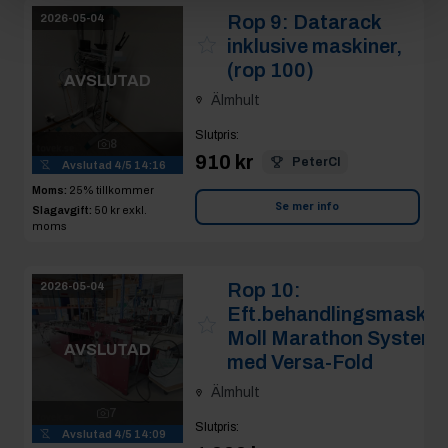
Rop 9:
Datarack
2026-05-04
inklusive maskiner,
(rop 100)
AVSLUTAD
Älmhult
Slutpris
:
8
910 kr
PeterCl
Avslutad
4/5 14:16
Moms:
25% tillkommer
Se mer info
Slagavgift:
50 kr
exkl.
moms
Rop 10:
2026-05-04
Eft.behandlingsmaskin
Moll Marathon System
AVSLUTAD
med Versa-Fold
Älmhult
7
Slutpris
:
Avslutad
4/5 14:09