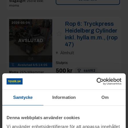
Slagavgift:
250 kr
exkl.
moms
Rop 6:
Tryckpress
2026-05-04
Heidelberg Cylinder
inkl. hylla m.m., (rop
AVSLUTAD
47)
Älmhult
5
Slutpris
:
Avslutad
4/5 14:05
500 kr
said62
Moms:
25% tillkommer
Slagavgift:
250 kr
exkl.
moms
Se mer info
Samtycke
Information
Om
Rop 7:
Osålda
2026-05-04
objekt enligt lista
Denna webbplats använder cookies
Älmhult
AVSLUTAD
Vi använder enhetsidentifierare för att anpassa innehållet