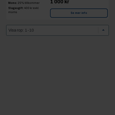
1 000 kr
Moms:
25% tillkommer
Slagavgift:
400 kr
exkl.
moms
Se mer info