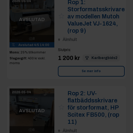
Rop 1:
2026-05-04
Storformatsskrivare
av modellen Mutoh
AVSLUTAD
ValueJet VJ-1624,
(rop 9)
8
Älmhult
Avslutad
4/5 14:00
Slutpris
:
Moms:
25% tillkommer
1 200 kr
Karlbergbids2
Slagavgift:
400 kr
exkl.
moms
Se mer info
Rop 2:
UV-
2026-05-04
flatbäddsskrivare
för storformat, HP
AVSLUTAD
Scitex FB500, (rop
11)
6
Älmhult