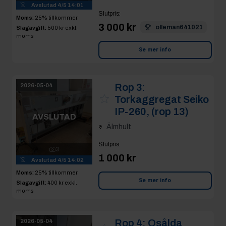
Avslutad
4/5 14:01
Slutpris
:
Moms:
25% tillkommer
3 000 kr
olleman641021
Slagavgift:
500 kr
exkl.
moms
Se mer info
Rop 3:
2026-05-04
Torkaggregat Seiko
IP-260, (rop 13)
AVSLUTAD
Älmhult
Slutpris
:
3
1 000 kr
Avslutad
4/5 14:02
Moms:
25% tillkommer
Se mer info
Slagavgift:
400 kr
exkl.
moms
Rop 4:
Osålda
2026-05-04