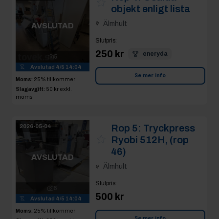
objekt enligt lista
Älmhult
AVSLUTAD
Slutpris
:
250 kr
eneryda
5
Avslutad
4/5 14:04
Se mer info
Moms:
25% tillkommer
Slagavgift:
50 kr
exkl.
moms
Rop 5:
Tryckpress
2026-05-04
Ryobi 512H, (rop
46)
AVSLUTAD
Älmhult
Slutpris
:
6
500 kr
Avslutad
4/5 14:04
Moms:
25% tillkommer
Se mer info