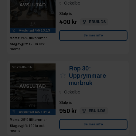
Ockelbo
AVSLUTAD
Slutpris
:
400 kr
EBUILDS
5
Avslutad
4/5 13:13
Se mer info
Moms:
25% tillkommer
Slagavgift:
120 kr
exkl.
moms
Rop 30:
2026-05-04
Upprymmare
murbruk
AVSLUTAD
Ockelbo
Slutpris
:
4
950 kr
EBUILDS
Avslutad
4/5 13:14
Moms:
25% tillkommer
Se mer info
Slagavgift:
120 kr
exkl.
moms