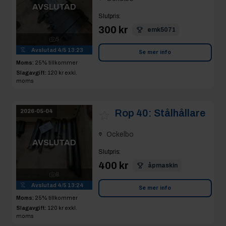
AVSLUTAD
Slutpris
:
300 kr
emk5071
5
Avslutad
4/5 13:23
Se mer info
Moms:
25% tillkommer
Slagavgift:
120 kr
exkl.
moms
Rop 40:
Stålhållare
2026-05-04
Ockelbo
AVSLUTAD
Slutpris
:
400 kr
åpmaskin
8
Avslutad
4/5 13:24
Se mer info
Moms:
25% tillkommer
Slagavgift:
120 kr
exkl.
moms