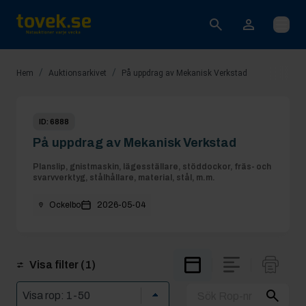
Öppna
/
/
Hem
Auktionsarkivet
På uppdrag av Mekanisk Verkstad
ID:
6888
På uppdrag av Mekanisk Verkstad
Planslip, gnistmaskin, lägesställare, stöddockor, fräs- och
svarvverktyg, stålhållare, material, stål, m.m.
Ockelbo
2026-05-04
Visa filter
(1)