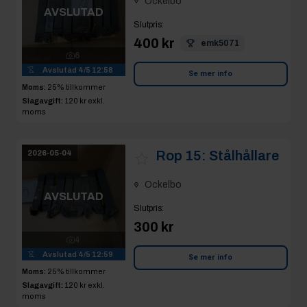
Ockelbo
AVSLUTAD
Slutpris
:
400 kr
emk5071
6
Avslutad
4/5 12:58
Se mer info
Moms:
25% tillkommer
Slagavgift:
120 kr
exkl.
moms
Rop 15:
Stålhållare
2026-05-04
Ockelbo
AVSLUTAD
Slutpris
:
300 kr
4
Avslutad
4/5 12:59
Se mer info
Moms:
25% tillkommer
Slagavgift:
120 kr
exkl.
moms