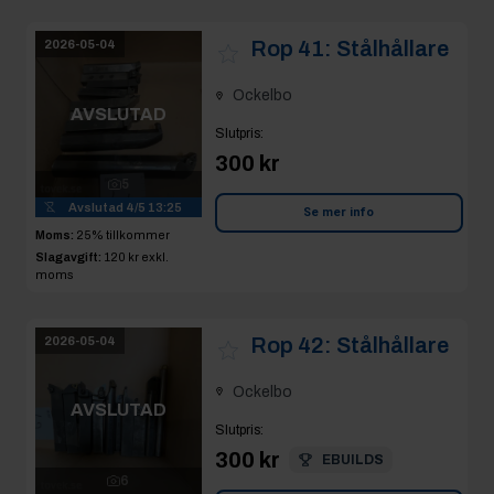
Rop 41:
Stålhållare
2026-05-04
Ockelbo
AVSLUTAD
Slutpris
:
300 kr
5
Avslutad
4/5 13:25
Se mer info
Moms:
25% tillkommer
Slagavgift:
120 kr
exkl.
moms
Rop 42:
Stålhållare
2026-05-04
Ockelbo
AVSLUTAD
Slutpris
:
300 kr
EBUILDS
6