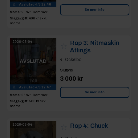
Avslutad
4/5 12:46
Se mer info
Moms:
25% tillkommer
Slagavgift:
400 kr
exkl.
moms
Rop 3:
Nitmaskin
2026-05-04
Atlings
Ockelbo
AVSLUTAD
Slutpris
:
3 000 kr
10
Avslutad
4/5 12:47
Se mer info
Moms:
25% tillkommer
Slagavgift:
500 kr
exkl.
moms
Rop 4:
Chuck
2026-05-04