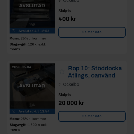
Ockelbo
AVSLUTAD
Slutpris
:
400 kr
9
Avslutad
4/5 12:53
Se mer info
Moms:
25% tillkommer
Slagavgift:
120 kr
exkl.
moms
Rop 10:
Stöddocka
2026-05-04
Atlings, oanvänd
Ockelbo
AVSLUTAD
Slutpris
:
20 000 kr
4
Avslutad
4/5 12:54
Se mer info
Moms:
25% tillkommer
Slagavgift:
1 300 kr
exkl.
moms