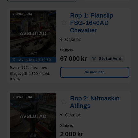
Rop 1:
Planslip
2026-05-04
FSG-1640AD
Chevalier
AVSLUTAD
Ockelbo
Slutpris
:
23
67 000 kr
Stefan Verdi
Avslutad
4/5 12:50
Moms:
25% tillkommer
Se mer info
Slagavgift:
1 300 kr
exkl.
moms
Rop 2:
Nitmaskin
2026-05-04
Atlings
Ockelbo
AVSLUTAD
Slutpris
:
2 000 kr
8