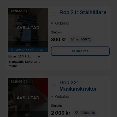
Rop 21:
Stålhållare
2026-05-04
Ockelbo
AVSLUTAD
Slutpris
:
300 kr
emk5071
5
Avslutad
4/5 13:05
Se mer info
Moms:
25% tillkommer
Slagavgift:
120 kr
exkl.
moms
Rop 22:
2026-05-04
Maskinskriskor
Ockelbo
AVSLUTAD
Slutpris
:
2 000 kr
EBUILDS
7