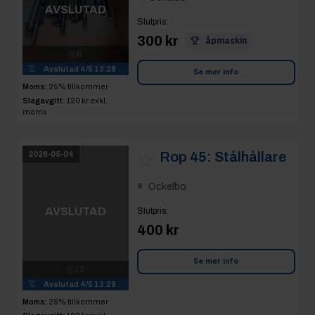
AVSLUTAD
Slutpris
:
300 kr
åpmaskin
6
Avslutad
4/5 13:28
Se mer info
Moms:
25% tillkommer
Slagavgift:
120 kr
exkl.
moms
Rop 45:
Stålhållare
2026-05-04
Ockelbo
AVSLUTAD
Slutpris
:
400 kr
12
Avslutad
4/5 13:29
Se mer info
Moms:
25% tillkommer
Slagavgift:
120 kr
exkl.
moms