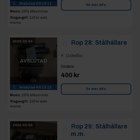
Avslutad
4/5 13:11
Se mer info
Moms:
25% tillkommer
Slagavgift:
120 kr
exkl.
moms
Rop 28:
Stålhållare
2026-05-04
Ockelbo
AVSLUTAD
Slutpris
:
400 kr
6
Avslutad
4/5 13:12
Se mer info
Moms:
25% tillkommer
Slagavgift:
120 kr
exkl.
moms
Rop 29:
Stålhållare
2026-05-04
m.m.