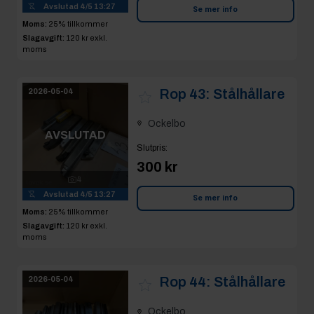
Avslutad
4/5 13:27
Se mer info
Moms:
25% tillkommer
Slagavgift:
120 kr
exkl.
moms
Rop 43:
Stålhållare
2026-05-04
Ockelbo
AVSLUTAD
Slutpris
:
300 kr
4
Avslutad
4/5 13:27
Se mer info
Moms:
25% tillkommer
Slagavgift:
120 kr
exkl.
moms
Rop 44:
Stålhållare
2026-05-04
Ockelbo