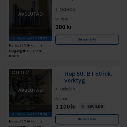
AVSLUTAD
Slutpris
:
300 kr
5
Avslutad
4/5 13:33
Se mer info
Moms:
25% tillkommer
Slagavgift:
120 kr
exkl.
moms
Rop 50:
BT 50 ink.
2026-05-04
verktyg
Ockelbo
AVSLUTAD
Slutpris
:
1 100 kr
EBUILDS
13
Avslutad
4/5 13:34
Se mer info
Moms:
25% tillkommer
Slagavgift:
400 kr
exkl.
moms