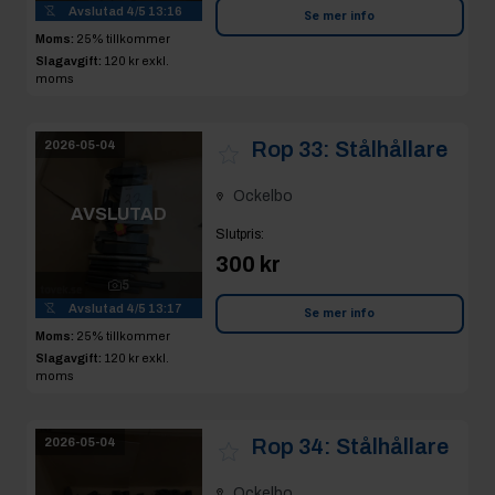
Avslutad
4/5 13:16
Se mer info
Moms:
25% tillkommer
Slagavgift:
120 kr
exkl.
moms
Rop 33:
Stålhållare
2026-05-04
Ockelbo
AVSLUTAD
Slutpris
:
300 kr
5
Avslutad
4/5 13:17
Se mer info
Moms:
25% tillkommer
Slagavgift:
120 kr
exkl.
moms
Rop 34:
Stålhållare
2026-05-04
Ockelbo