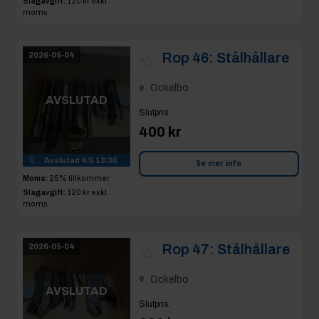
Rop 46:
Stålhållare
2026-05-04
Ockelbo
AVSLUTAD
Slutpris
:
400 kr
8
Avslutad
4/5 13:30
Se mer info
Moms:
25% tillkommer
Slagavgift:
120 kr
exkl.
moms
Rop 47:
Stålhållare
2026-05-04
Ockelbo
AVSLUTAD
Slutpris
:
300 kr
7