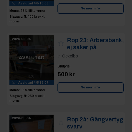
Avslutad
4/5 13:06
Se mer info
Moms:
25% tillkommer
Slagavgift:
400 kr
exkl.
moms
Rop 23:
Arbersbänk,
2026-05-04
ej saker på
Ockelbo
AVSLUTAD
Slutpris
:
500 kr
6
Avslutad
4/5 13:07
Se mer info
Moms:
25% tillkommer
Slagavgift:
250 kr
exkl.
moms
Rop 24:
Gängvertyg
2026-05-04
svarv