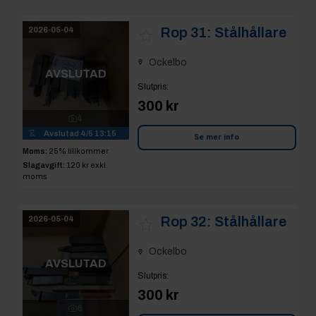
Rop 31:
Stålhållare
2026-05-04
Ockelbo
AVSLUTAD
Slutpris
:
300 kr
4
Avslutad
4/5 13:15
Se mer info
Moms:
25% tillkommer
Slagavgift:
120 kr
exkl.
moms
Rop 32:
Stålhållare
2026-05-04
Ockelbo
AVSLUTAD
Slutpris
:
300 kr
6