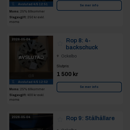
Avslutad
4/5 12:51
Se mer info
Moms:
25% tillkommer
Slagavgift:
250 kr
exkl.
moms
Rop 8:
4-
2026-05-04
backschuck
Ockelbo
AVSLUTAD
Slutpris
:
1 500 kr
5
Avslutad
4/5 12:52
Se mer info
Moms:
25% tillkommer
Slagavgift:
400 kr
exkl.
moms
Rop 9:
Stålhållare
2026-05-04