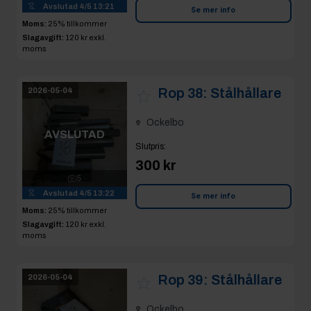
Avslutad
4/5 13:21
Se mer info
Moms:
25% tillkommer
Slagavgift:
120 kr
exkl.
moms
Rop 38:
Stålhållare
2026-05-04
Ockelbo
AVSLUTAD
Slutpris
:
300 kr
5
Avslutad
4/5 13:22
Se mer info
Moms:
25% tillkommer
Slagavgift:
120 kr
exkl.
moms
Rop 39:
Stålhållare
2026-05-04
Ockelbo