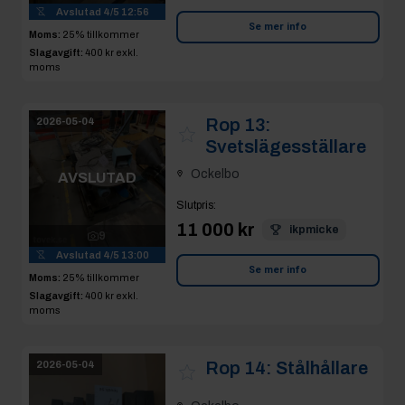
Avslutad
4/5 12:56
Se mer info
Moms:
25% tillkommer
Slagavgift:
400 kr
exkl.
moms
Rop 13:
2026-05-04
Svetslägesställare
Ockelbo
AVSLUTAD
Slutpris
:
11 000 kr
ikpmicke
9
Avslutad
4/5 13:00
Se mer info
Moms:
25% tillkommer
Slagavgift:
400 kr
exkl.
moms
Rop 14:
Stålhållare
2026-05-04