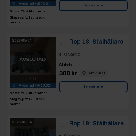
Avslutad
4/5 13:01
Se mer info
Moms:
25% tillkommer
Slagavgift:
120 kr
exkl.
moms
Rop 18:
Stålhållare
2026-05-04
Ockelbo
AVSLUTAD
Slutpris
:
300 kr
emk5071
11
Avslutad
4/5 13:02
Se mer info
Moms:
25% tillkommer
Slagavgift:
120 kr
exkl.
moms
Rop 19:
Stålhållare
2026-05-04