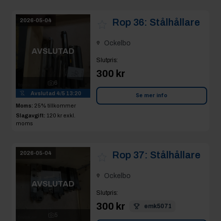
Rop 36:
Stålhållare
2026-05-04
Ockelbo
AVSLUTAD
Slutpris
:
300 kr
6
Avslutad
4/5 13:20
Se mer info
Moms:
25% tillkommer
Slagavgift:
120 kr
exkl.
moms
Rop 37:
Stålhållare
2026-05-04
Ockelbo
AVSLUTAD
Slutpris
:
300 kr
emk5071
5