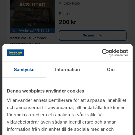
Ockelbo
AVSLUTAD
Slutpris
:
200 kr
10
Avslutad
4/5 13:08
Se mer info
Moms:
25% tillkommer
Slagavgift:
120 kr
exkl.
moms
Rop 25:
2026-05-04
Samtycke
Information
Om
Urfräsningsverktyg
Ockelbo
AVSLUTAD
Denna webbplats använder cookies
Slutpris
:
Vi använder enhetsidentifierare för att anpassa innehållet
1 400 kr
Sjolanderper
8
och annonserna till användarna, tillhandahålla funktioner
Avslutad
4/5 13:09
för sociala medier och analysera vår trafik. Vi
Se mer info
Moms:
25% tillkommer
vidarebefordrar även sådana identifierare och annan
Slagavgift:
400 kr
exkl.
information från din enhet till de sociala medier och
moms