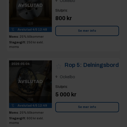
Ockelbo
AVSLUTAD
Slutpris
:
800 kr
5
Avslutad
4/5 12:48
Se mer info
Moms:
25% tillkommer
Slagavgift:
250 kr
exkl.
moms
Rop 5:
Delningsbord
2026-05-04
Ockelbo
AVSLUTAD
Slutpris
:
5 000 kr
8
Avslutad
4/5 12:49
Se mer info
Moms:
25% tillkommer
Slagavgift:
600 kr
exkl.
moms