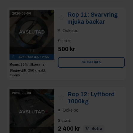
Rop 11:
Svarvring
2026-05-04
mjuka backar
Ockelbo
AVSLUTAD
Slutpris
:
500 kr
6
Avslutad
4/5 12:55
Se mer info
Moms:
25% tillkommer
Slagavgift:
250 kr
exkl.
moms
Rop 12:
Lyftbord
2026-05-04
1000kg
Ockelbo
AVSLUTAD
Slutpris
:
2 400 kr
dotra
6