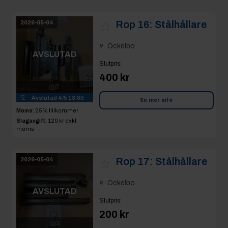
Rop 16:
Stålhållare
2026-05-04
Ockelbo
AVSLUTAD
Slutpris
:
400 kr
7
Avslutad
4/5 13:00
Se mer info
Moms:
25% tillkommer
Slagavgift:
120 kr
exkl.
moms
Rop 17:
Stålhållare
2026-05-04
Ockelbo
AVSLUTAD
Slutpris
:
200 kr
3