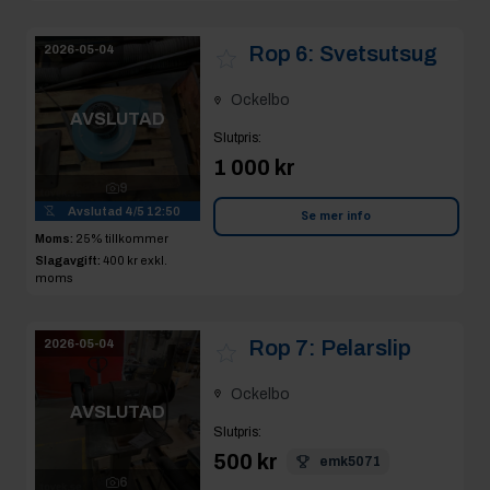
Rop 6:
Svetsutsug
2026-05-04
Ockelbo
AVSLUTAD
Slutpris
:
1 000 kr
9
Avslutad
4/5 12:50
Se mer info
Moms:
25% tillkommer
Slagavgift:
400 kr
exkl.
moms
Rop 7:
Pelarslip
2026-05-04
Ockelbo
AVSLUTAD
Slutpris
:
500 kr
emk5071
6