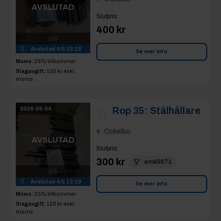
AVSLUTAD
Slutpris
:
400 kr
5
Avslutad
4/5 13:18
Se mer info
Moms:
25% tillkommer
Slagavgift:
120 kr
exkl.
moms
Rop 35:
Stålhållare
2026-05-04
Ockelbo
AVSLUTAD
Slutpris
:
300 kr
emk5071
4
Avslutad
4/5 13:19
Se mer info
Moms:
25% tillkommer
Slagavgift:
120 kr
exkl.
moms