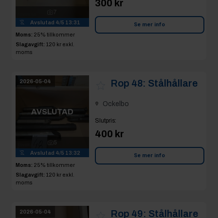
Avslutad
4/5 13:31
Se mer info
Moms:
25% tillkommer
Slagavgift:
120 kr
exkl.
moms
Rop 48:
Stålhållare
2026-05-04
Ockelbo
AVSLUTAD
Slutpris
:
400 kr
5
Avslutad
4/5 13:32
Se mer info
Moms:
25% tillkommer
Slagavgift:
120 kr
exkl.
moms
Rop 49:
Stålhållare
2026-05-04
Ockelbo