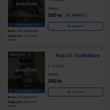
Ockelbo
AVSLUTAD
Slutpris
:
300 kr
emk5071
5
Avslutad
4/5 13:03
Se mer info
Moms:
25% tillkommer
Slagavgift:
120 kr
exkl.
moms
Rop 20:
Stålhållare
2026-05-04
Ockelbo
AVSLUTAD
Slutpris
:
300 kr
5
Avslutad
4/5 13:04
Se mer info
Moms:
25% tillkommer
Slagavgift:
120 kr
exkl.
moms