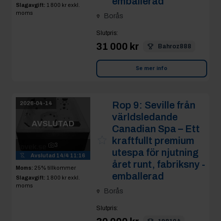
emballerad
Slagavgift:
1 800 kr
exkl.
moms
Borås
Slutpris
:
31 000 kr
Bahroz888
Se mer info
Rop 9:
Seville från
2026-04-14
världsledande
AVSLUTAD
Canadian Spa – Ett
kraftfullt premium
3
utespa för njutning
Avslutad
14/4 11:16
året runt, fabriksny -
Moms:
25% tillkommer
emballerad
Slagavgift:
1 800 kr
exkl.
moms
Borås
Slutpris
: