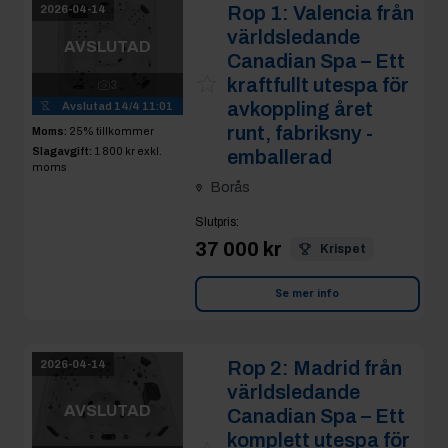
Rop 1:
Valencia från
2026-04-14
världsledande
AVSLUTAD
Canadian Spa – Ett
kraftfullt utespa för
3
avkoppling året
Avslutad
14/4 11:01
runt, fabriksny -
Moms:
25% tillkommer
Slagavgift:
1 800 kr
exkl.
emballerad
moms
Borås
Slutpris
:
37 000 kr
Krispet
Se mer info
Rop 2:
Madrid från
2026-04-14
världsledande
AVSLUTAD
Canadian Spa – Ett
komplett utespa för