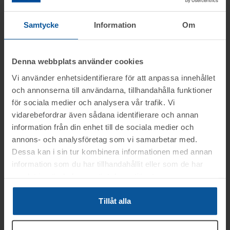
27 500 kr
Hinkalunsen
Samtycke
Information
Om
Se mer info
Denna webbplats använder cookies
Rop 15:
Superior
2026-04-14
från världsledande
Vi använder enhetsidentifierare för att anpassa innehållet
Canadian Spa – Ett
AVSLUTAD
och annonserna till användarna, tillhandahålla funktioner
premium utespa för
för sociala medier och analysera vår trafik. Vi
maximal komfort
vidarebefordrar även sådana identifierare och annan
3
året runt, fabriksny -
information från din enhet till de sociala medier och
Avslutad
14/4 11:28
emballerad
annons- och analysföretag som vi samarbetar med.
Moms:
25% tillkommer
Slagavgift:
1 800 kr
exkl.
Dessa kan i sin tur kombinera informationen med annan
Borås
moms
information som du har tillhandahållit eller som de har
Slutpris
:
samlat in när du har använt deras tjänster.
40 000 kr
Fj0274
Tillåt alla
Se mer info