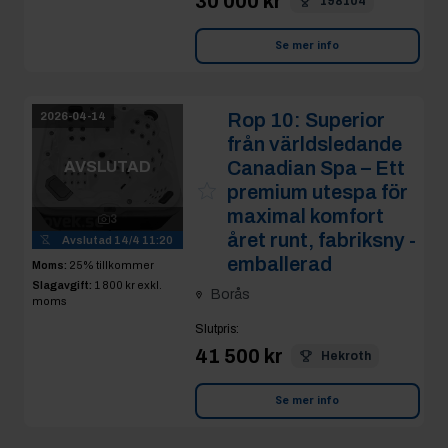
30 000 kr
198104
Se mer info
Rop 10:
Superior
2026-04-14
från världsledande
Canadian Spa – Ett
AVSLUTAD
premium utespa för
maximal komfort
3
året runt, fabriksny -
Avslutad
14/4 11:20
emballerad
Moms:
25% tillkommer
Slagavgift:
1 800 kr
exkl.
Borås
moms
Slutpris
:
41 500 kr
Hekroth
Se mer info