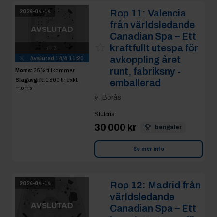
Rop 11:
Valencia
2026-04-14
från världsledande
AVSLUTAD
Canadian Spa – Ett
kraftfullt utespa för
3
avkoppling året
Avslutad
14/4 11:20
runt, fabriksny -
Moms:
25% tillkommer
Slagavgift:
1 800 kr
exkl.
emballerad
moms
Borås
Slutpris
:
30 000 kr
bengaler
Se mer info
Rop 12:
Madrid från
2026-04-14
världsledande
AVSLUTAD
Canadian Spa – Ett