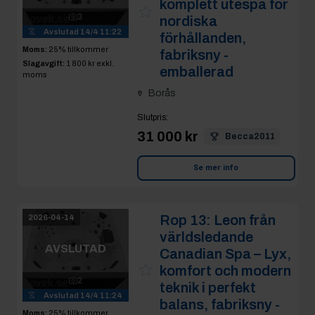
komplett utespa för
3
nordiska
Avslutad
14/4 11:22
förhållanden,
Moms:
25% tillkommer
fabriksny -
Slagavgift:
1 800 kr
exkl.
emballerad
moms
Borås
Slutpris
:
31 000 kr
Becca2011
Se mer info
Rop 13:
Leon från
2026-04-14
världsledande
AVSLUTAD
Canadian Spa – Lyx,
komfort och modern
2
teknik i perfekt
Avslutad
14/4 11:24
balans, fabriksny -
Moms:
25% tillkommer