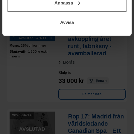
Anpassa
Rop 16:
Valencia
2026-04-14
från världsledande
AVSLUTAD
Avvisa
Canadian Spa – Ett
kraftfullt utespa för
3
avkoppling året
Avslutad
14/4 11:30
runt, fabriksny -
Moms:
25% tillkommer
Slagavgift:
1 800 kr
exkl.
avemballerad
moms
Borås
Slutpris
:
33 000 kr
jhman
Se mer info
Rop 17:
Madrid från
2026-04-14
världsledande
AVSLUTAD
Canadian Spa – Ett