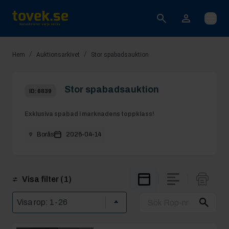
Öppna
/
/
Hem
Auktionsarkivet
Stor spabadsauktion
Stor spabadsauktion
ID:
6839
Exklusiva spabad i marknadens toppklass!
Borås
2026-04-14
Visa filter
(1)