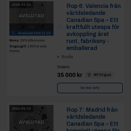
Rop 6:
Valencia från
2026-04-14
världsledande
AVSLUTAD
Canadian Spa – Ett
kraftfullt utespa för
3
avkoppling året
Avslutad
14/4 11:10
runt, fabriksny -
Moms:
25% tillkommer
Slagavgift:
1 800 kr
exkl.
emballerad
moms
Borås
Slutpris
:
35 000 kr
MFStigab
Se mer info
Rop 7:
Madrid från
2026-04-14
världsledande
AVSLUTAD
Canadian Spa – Ett
komplett utespa för