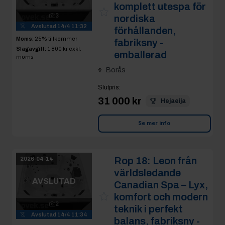
komplett utespa för
3
nordiska
Avslutad
14/4 11:32
förhållanden,
Moms:
25% tillkommer
fabriksny -
Slagavgift:
1 800 kr
exkl.
emballerad
moms
Borås
Slutpris
:
31 000 kr
Hejaeija
Se mer info
Rop 18:
Leon från
2026-04-14
världsledande
AVSLUTAD
Canadian Spa – Lyx,
komfort och modern
2
teknik i perfekt
Avslutad
14/4 11:34
balans, fabriksny -