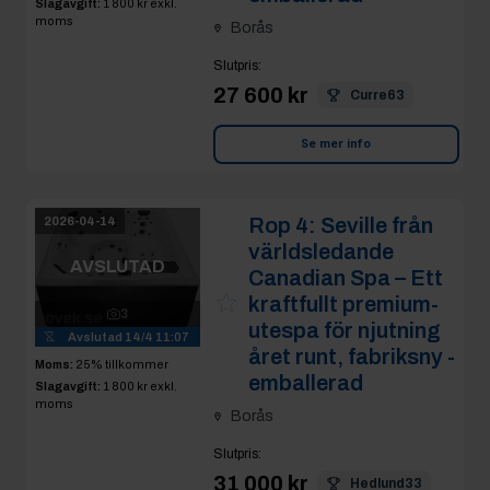
Slagavgift:
1 800 kr
exkl.
moms
Borås
Slutpris
:
27 600 kr
Curre63
Se mer info
Rop 4:
Seville från
2026-04-14
världsledande
AVSLUTAD
Canadian Spa – Ett
kraftfullt premium-
3
utespa för njutning
Avslutad
14/4 11:07
året runt, fabriksny -
Moms:
25% tillkommer
emballerad
Slagavgift:
1 800 kr
exkl.
moms
Borås
Slutpris
:
31 000 kr
Hedlund33