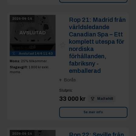
Rop 21:
Madrid från
2026-04-14
världsledande
AVSLUTAD
Canadian Spa – Ett
komplett utespa för
3
nordiska
Avslutad
14/4 11:43
förhållanden,
Moms:
25% tillkommer
fabriksny -
Slagavgift:
1 800 kr
exkl.
emballerad
moms
Borås
Slutpris
:
33 000 kr
Maltehill
Se mer info
Rop 22:
Seville från
2026-04-14