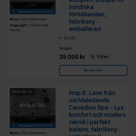
3
nordiska
Avslutad
14/4 11:14
förhållanden,
Moms:
25% tillkommer
fabriksny -
Slagavgift:
1 800 kr
exkl.
emballerad
moms
Borås
Slutpris
:
35 000 kr
Kiffee
Se mer info
Rop 8:
Leon från
2026-04-14
världsledande
AVSLUTAD
Canadian Spa – Lyx,
komfort och modern
2
teknik i perfekt
Avslutad
14/4 11:15
balans, fabriksny -
Moms:
25% tillkommer