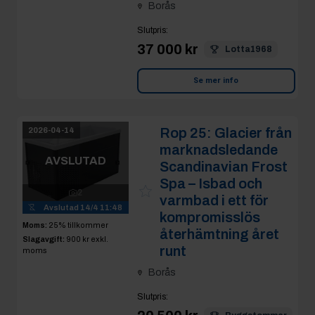
Borås
Slutpris
:
37 000 kr
Lotta1968
Se mer info
Rop 25:
Glacier från
2026-04-14
marknadsledande
AVSLUTAD
Scandinavian Frost
Spa – Isbad och
2
varmbad i ett för
Avslutad
14/4 11:48
kompromisslös
Moms:
25% tillkommer
återhämtning året
Slagavgift:
900 kr
exkl.
runt
moms
Borås
Slutpris
: