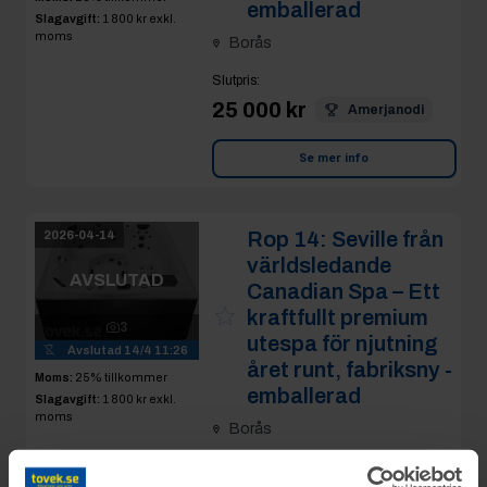
emballerad
Slagavgift:
1 800 kr
exkl.
moms
Borås
Slutpris
:
25 000 kr
Amerjanodi
Se mer info
Rop 14:
Seville från
2026-04-14
världsledande
AVSLUTAD
Canadian Spa – Ett
kraftfullt premium
3
utespa för njutning
Avslutad
14/4 11:26
året runt, fabriksny -
Moms:
25% tillkommer
emballerad
Slagavgift:
1 800 kr
exkl.
moms
Borås
Slutpris
: