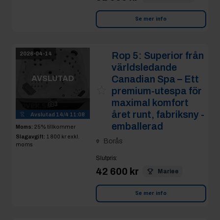
Se mer info
Rop 5:
Superior från
2026-04-14
världsledande
Canadian Spa – Ett
AVSLUTAD
premium-utespa för
maximal komfort
3
året runt, fabriksny -
Avslutad
14/4 11:08
emballerad
Moms:
25% tillkommer
Slagavgift:
1 800 kr
exkl.
Borås
moms
Slutpris
:
42 600 kr
Mariee
Se mer info