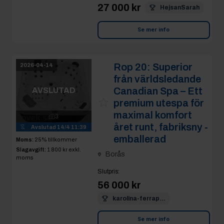
27 000 kr
HejsanSarah
Se mer info
Rop 20:
Superior
2026-04-14
från världsledande
Canadian Spa – Ett
AVSLUTAD
premium utespa för
maximal komfort
3
året runt, fabriksny -
Avslutad
14/4 11:39
emballerad
Moms:
25% tillkommer
Slagavgift:
1 800 kr
exkl.
Borås
moms
Slutpris
:
56 000 kr
karolina-ferrap...
Se mer info