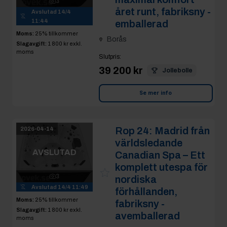
3
året runt, fabriksny -
Avslutad
14/4
11:44
emballerad
Moms:
25% tillkommer
Borås
Slagavgift:
1 800 kr
exkl.
moms
Slutpris
:
39 200 kr
Jollebolle
Se mer info
Rop 24:
Madrid från
2026-04-14
världsledande
AVSLUTAD
Canadian Spa – Ett
komplett utespa för
3
nordiska
Avslutad
14/4 11:49
förhållanden,
Moms:
25% tillkommer
fabriksny -
Slagavgift:
1 800 kr
exkl.
avemballerad
moms