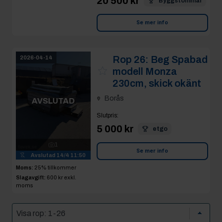
20 500 kr
Byggstommar
Se mer info
Rop 26:
Beg Spabad
2026-04-14
modell Monza
230cm, skick okänt
Borås
AVSLUTAD
Slutpris
:
5 000 kr
etgo
1
Se mer info
Avslutad
14/4 11:50
Moms:
25% tillkommer
Slagavgift:
600 kr
exkl.
moms