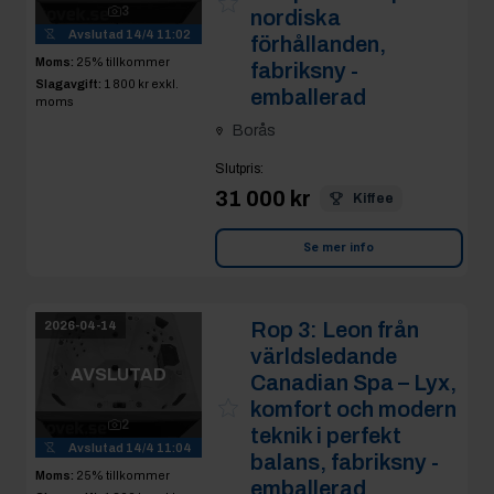
3
nordiska
Avslutad
14/4 11:02
förhållanden,
Moms:
25% tillkommer
fabriksny -
Slagavgift:
1 800 kr
exkl.
emballerad
moms
Borås
Slutpris
:
31 000 kr
Kiffee
Se mer info
Rop 3:
Leon från
2026-04-14
världsledande
AVSLUTAD
Canadian Spa – Lyx,
komfort och modern
2
teknik i perfekt
Avslutad
14/4 11:04
balans, fabriksny -
Moms:
25% tillkommer
emballerad