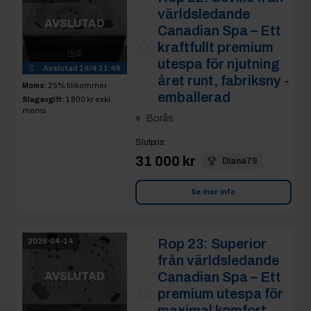
världsledande
AVSLUTAD
Canadian Spa – Ett
kraftfullt premium
3
utespa för njutning
Avslutad
14/4 11:46
året runt, fabriksny -
Moms:
25% tillkommer
emballerad
Slagavgift:
1 800 kr
exkl.
moms
Borås
Slutpris
:
31 000 kr
Diana79
Se mer info
Rop 23:
Superior
2026-04-14
från världsledande
Canadian Spa – Ett
AVSLUTAD
premium utespa för
maximal komfort