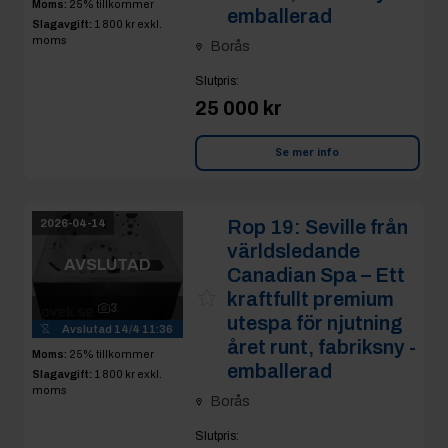
Moms:
25% tillkommer
emballerad
Slagavgift:
1 800 kr
exkl.
moms
Borås
Slutpris
:
25 000 kr
Se mer info
Rop 19:
Seville från
2026-04-14
världsledande
AVSLUTAD
Canadian Spa – Ett
kraftfullt premium
3
utespa för njutning
Avslutad
14/4 11:36
året runt, fabriksny -
Moms:
25% tillkommer
emballerad
Slagavgift:
1 800 kr
exkl.
moms
Borås
Slutpris
: